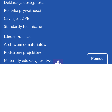
k
Deklaracja dostępności
a
Polityka prywatności
z
Czym jest ZPE
p
Standardy techniczne
e
.
Школа для вас
g
Archiwum e-materiałów
o
Podstrony projektów
v
Pomoc
Materiały edukacyjne łatwe
.
do czytania i zrozumienia
p
Tryby dostępności
l
Partnerzy: