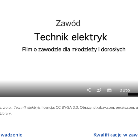
share
A
N
J
record_voice_over
subtitles
auto
U
l
a
a
d
t
p
k
. z o.o.,
Technik elektryk
, licencja: CC BY-SA 3.0. Obrazy: pixabay.com, pexels.com, 
o
ibrary.
e
i
o
s
r
s
ś
t
n
y
ć
ę
wadzenie
Kwalifikacje w zaw