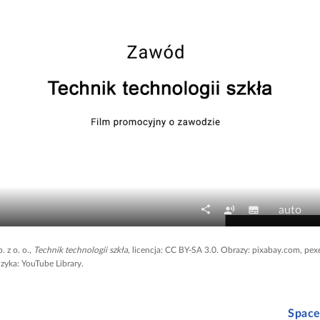
share
A
N
J
record_voice_over
subtitles
auto
U
l
a
a
d
t
p
k
 z o. o.,
Technik technologii szkła
, licencja: CC BY-SA 3.0. Obrazy: pixabay.com, pex
o
yka: YouTube Library.
e
i
o
s
r
s
ś
t
n
y
ć
ę
Space