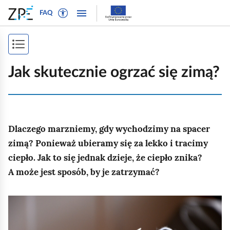
W
P
P
P
FAQ
ł
r
r
o
ą
z
z
k
c
e
e
P
a
z
j
j
ż
o
t
d
d
Jak skutecznie ogrzać się zimą?
n
r
ź
ź
k
a
y
d
d
a
w
b
o
o
i
ż
t
n
t
g
Dlaczego marzniemy, gdy wychodzimy na spacer
e
a
r
s
a
k
w
e
zimą? Ponieważ ubieramy się za lekko i tracimy
p
c
s
i
ś
ciepło. Jak to się jednak dzieje, że ciepło znika?
j
i
t
g
c
A może jest sposób, by je zatrzymać?
ę
o
a
i
s
w
c
t
K
y
j
r
d
i
l
l