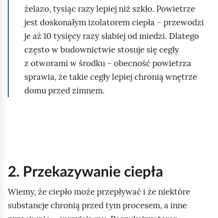
r
a
y
ć
o
r
żelazo, tysiąc razy lepiej niż szkło. Powietrze
ę
n
z
o
ś
e
jest doskonałym izolatorem ciepła – przewodzi
p
/
d
ć
ś
n
je aż 10 tysięcy razy słabiej od miedzi. Dlatego
Z
t
o
c
i
często w budownictwie stosuje się cegły
a
w
d
i
j
z otworami w środku – obecność powietrza
t
a
t
sprawia, że takie cegły lepiej chronią wnętrze
r
r
w
domu przed zimnem.
z
z
a
y
a
r
m
n
z
a
i
a
j
a
n
i
a
2. Przekazywanie ciepła
Wiemy, że ciepło może przepływać i że niektóre
substancje chronią przed tym procesem, a inne