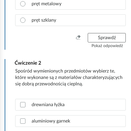
n
pręt metalowy
a
c
pręt szklany
z
p
r
W
Sprawdź
a
y
Pokaż odpowiedź
w
c
i
z
d
Ćwiczenie
2
y
ł
ś
Spośród wymienionych przedmiotów wybierz te,
o
ć
które wykonane są z materiałów charakteryzujących
w
w
się dobrą przewodnością cieplną.
ą
s
o
z
d
Z
y
drewniana łyżka
p
a
s
o
z
t
w
n
aluminiowy garnek
k
i
a
o