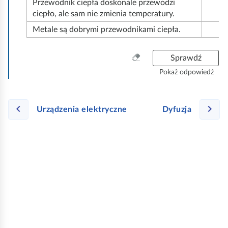
Przewodnik ciepła doskonale przewodzi
ciepło, ale sam nie zmienia temperatury.
Metale są dobrymi przewodnikami ciepła.
W
Sprawdź
y
Pokaż odpowiedź
c
z
y
Urządzenia elektryczne
Dyfuzja
ś
ć
w
s
z
y
s
t
k
o