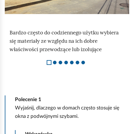
y
u
r
Bardzo często do codziennego użytku wybiera
S
u
się materiały ze względu na ich dobre
l
c
właściwości przewodzące lub izolujące
a
h
j
o
d
m
1
i
z
ć
7
p
Polecenie
1
o
Wyjaśnij, dlaczego w domach często stosuje się
d
okna z podwójnymi szybami.
g
l
ą