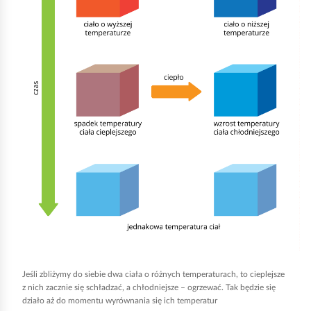
k
n
i
j
,
a
b
y
u
r
u
c
h
o
Jeśli zbliżymy do siebie dwa ciała o różnych temperaturach, to cieplejsze
m
z nich zacznie się schładzać, a chłodniejsze – ogrzewać. Tak będzie się
działo aż do momentu wyrównania się ich temperatur
i