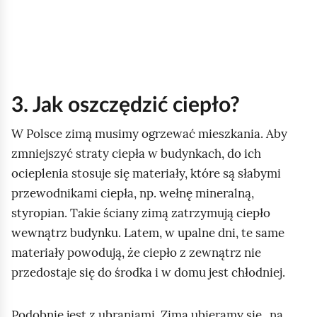
ć
p
o
d
g
3. Jak oszczędzić ciepło?
l
ą
W Polsce zimą musimy ogrzewać mieszkania. Aby
d
zmniejszyć straty ciepła w budynkach, do ich
ocieplenia stosuje się materiały, które są słabymi
przewodnikami ciepła, np. wełnę mineralną,
styropian. Takie ściany zimą zatrzymują ciepło
wewnątrz budynku. Latem, w upalne dni, te same
materiały powodują, że ciepło z zewnątrz nie
przedostaje się do środka i w domu jest chłodniej.
Podobnie jest z ubraniami. Zimą ubieramy się „na