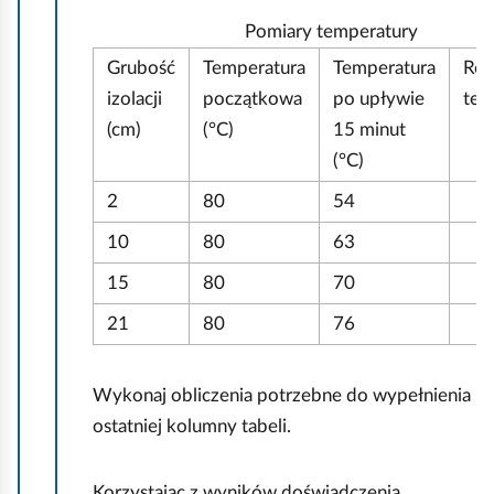
Pomiary temperatury
Grubość
Temperatura
Temperatura
Róż
izolacji
początkowa
po upływie
tem
(cm)
(°C)
15 minut
(°C)
2
80
54
10
80
63
15
80
70
21
80
76
Wykonaj obliczenia potrzebne do wypełnienia
ostatniej kolumny tabeli.
Korzystając z wyników doświadczenia,