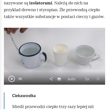
nazywane są
izolatorami
. Należą do nich na
przyklad drewno i styropian. Źle przewodzą ciepło
także wszystkie substancje w postaci cieczy i gazów.
play_circle_outline
O
list
P
share
N
J
P
fullscreen
subtitles
auto
1x
S
U
e
d
a
a
r
p
ł
d
n
t
p
k
ę
i
y
o
Ciekawostka
w
i
o
d
e
s
s
k
ó
s
ś
k
t
Miedź przewodzi ciepło trzy razy lepiej niż
r
t