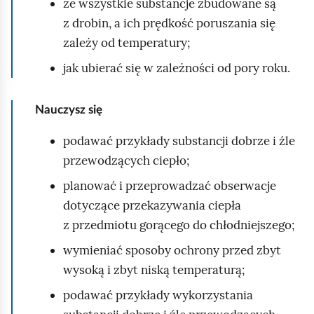
i
że wszystkie substancje zbudowane są
ć
z drobin, a ich prędkość poruszania się
p
zależy od temperatury;
o
jak ubierać się w zależności od pory roku.
d
g
Nauczysz się
l
ą
podawać przykłady substancji dobrze i źle
d
przewodzących ciepło;
planować i przeprowadzać obserwacje
dotyczące przekazywania ciepła
z przedmiotu gorącego do chłodniejszego;
wymieniać sposoby ochrony przed zbyt
wysoką i zbyt niską temperaturą;
podawać przykłady wykorzystania