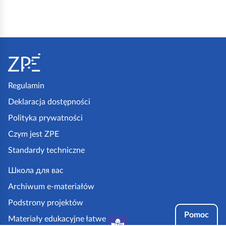
S
t
o
p
Regulamin
k
Deklaracja dostępności
a
Polityka prywatności
z
Czym jest ZPE
p
Standardy techniczne
e
.
Школа для вас
g
Archiwum e-materiałów
o
Podstrony projektów
v
Pomoc
Materiały edukacyjne łatwe