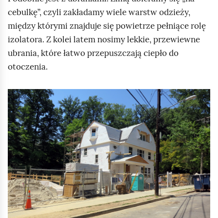
cebulkę”, czyli zakładamy wiele warstw odzieży,
między którymi znajduje się powietrze pełniące rolę
izolatora. Z kolei latem nosimy lekkie, przewiewne
ubrania, które łatwo przepuszczają ciepło do
otoczenia.
K
l
i
k
n
i
j
,
a
b