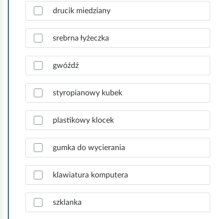
e
c
drucik miedziany
d
z
ź
p
.
r
srebrna łyżeczka
a
w
gwóźdź
i
d
ł
styropianowy kubek
o
w
plastikowy klocek
e
o
d
gumka do wycierania
p
o
klawiatura komputera
w
i
e
szklanka
d