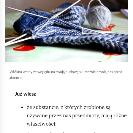
e
i
a
ś
k
c
n
c
z
i
y
i
j
t
n
,
i
a
k
b
ó
y
w
Włókna wełny ze względu na swoją budowę skutecznie bronią nas przed
u
zimnem
r
u
Już wiesz
c
że substancje, z których zrobione są
h
używane przez nas przedmioty, mają różne
o
właściwości;
m