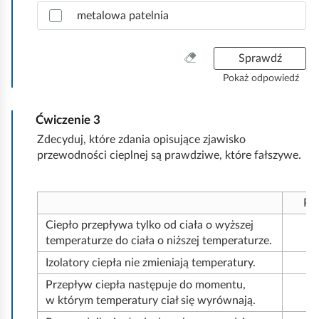
z
metalowa patelnia
i
.
W
Sprawdź
y
Pokaż odpowiedź
c
z
Ćwiczenie
3
y
ś
Zdecyduj, które zdania opisujące zjawisko
ć
przewodności cieplnej są prawdziwe, które fałszywe.
w
s
z
Pr
y
Ciepło przepływa tylko od ciała o wyższej
s
temperaturze do ciała o niższej temperaturze.
t
k
Izolatory ciepła nie zmieniają temperatury.
o
Przepływ ciepła następuje do momentu,
w którym temperatury ciał się wyrównają.