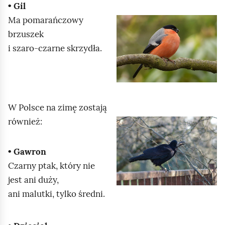
d
c
j
• Gil
g
h
,
Ma pomarańczowy
K
l
o
a
brzuszek
l
ą
m
b
i szaro‑czarne skrzydła.
i
d
i
y
k
ć
u
n
p
r
i
o
u
j
W Polsce na zimę zostają
d
c
,
również:
K
g
h
a
l
l
o
b
• Gawron
i
ą
m
y
Czarny ptak, który nie
k
d
i
u
jest ani duży,
n
ć
r
ani malutki, tylko średni.
i
p
u
j
o
c
,