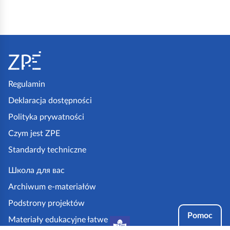
S
t
o
p
Regulamin
k
Deklaracja dostępności
a
Polityka prywatności
z
Czym jest ZPE
p
Standardy techniczne
e
.
Школа для вас
g
Archiwum e-materiałów
o
Podstrony projektów
v
Pomoc
Materiały edukacyjne łatwe
.