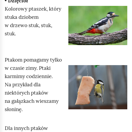
• Dzięcioł
d
h
a
Kolorowy ptaszek, który
K
g
o
b
stuka dziobem
l
l
m
y
w drzewo stuk, stuk,
i
ą
i
u
stuk.
k
d
ć
r
n
p
u
i
o
c
j
Ptakom pomagamy tylko
d
h
,
w czasie zimy. Ptaki
K
g
o
a
karmimy codziennie.
l
l
m
b
Na przykład dla
i
ą
i
y
niektórych ptaków
k
d
ć
u
na gałązkach wieszamy
n
p
r
słoninę.
i
o
u
j
d
c
,
Dla innych ptaków
g