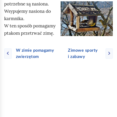
h
a
potrzebne są nasiona.
K
l
o
b
Wsypujemy nasiona do
l
ą
m
y
karmnika.
i
d
i
u
W ten sposób pomagamy
k
ć
r
ptakom przetrwać zimę.
n
p
u
i
o
c
j
W zimie pomagamy
Zimowe sporty
d
h
,
zwierzętom
i zabawy
g
o
a
l
m
b
ą
i
y
d
ć
u
p
r
o
u
d
c
g
h