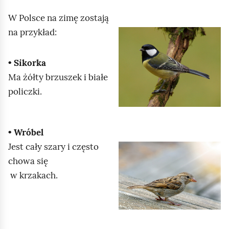
e
j
a
ś
,
W Polsce na zimę zostają
c
a
na przykład:
c
K
z
b
y
i
l
y
t
• Sikorka
i
n
u
Ma żółty brzuszek i białe
k
i
r
policzki.
n
k
u
i
ó
c
j
w
h
• Wróbel
,
o
Jest cały szary i często
a
K
m
chowa się
b
l
i
w krzakach.
y
i
ć
u
k
p
r
n
o
u
i