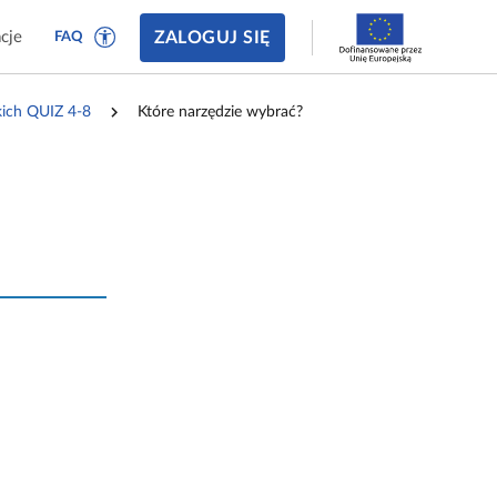
ZALOGUJ SIĘ
cje
FAQ
skich QUIZ 4‑8
Które narzędzie wybrać?