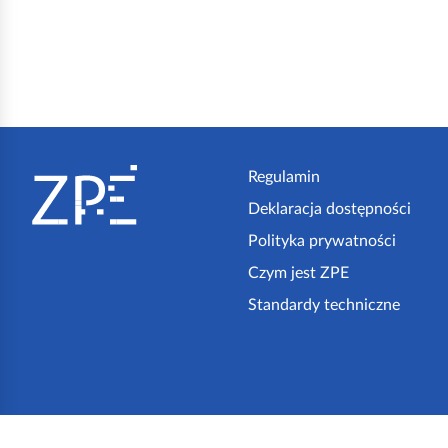
S
t
Regulamin
Deklaracja dostępności
o
Polityka prywatności
p
Czym jest ZPE
k
Standardy techniczne
a
z
p
e