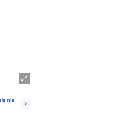
się nie
?