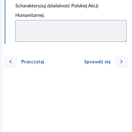
Scharakteryzuj działalność Polskiej Akcji
y
Humanitarnej.
d
z
i
a
ł
a
Przeczytaj
Sprawdź się
ł
w
X
V
I
I
I
i