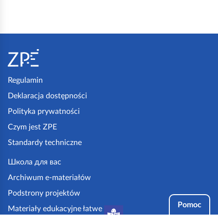
i
e
S
j
t
B
o
r
p
y
Regulamin
k
t
Deklaracja dostępności
a
a
Polityka prywatności
z
n
Czym jest ZPE
p
i
Standardy techniczne
e
i
.
,
Школа для вас
g
F
Archiwum e-materiałów
o
r
Podstrony projektów
v
a
Pomoc
Materiały edukacyjne łatwe
.
n