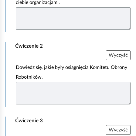
ciebie organizacjami.
c
h
s
p
o
Ćwiczenie
2
ł
Wyczyść
e
c
Dowiedz się, jakie były osiągnięcia Komitetu Obrony
z
Robotników.
n
y
,
k
t
Ćwiczenie
3
ó
Wyczyść
r