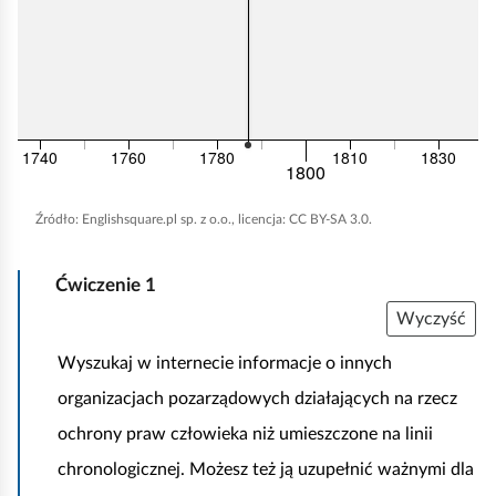
i
c
j
o
n
Reprodukcja ulotki z 1769 r.
1740
1760
1780
1810
1830
reklamującej targ niewolników
1800
w Karolinie Południowej
i
Źródło: domena
publiczna.
z
Źródło:
Englishsquare.pl sp. z o.o., licencja: CC BY-SA 3.0.
m
.
Ćwiczenie
1
B
Wyczyść
y
Wyszukaj w internecie informacje o innych
ł
organizacjach pozarządowych działających na rzecz
t
o
ochrony praw człowieka niż umieszczone na linii
r
chronologicznej. Możesz też ją uzupełnić ważnymi dla
u