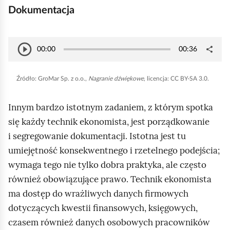
Dokumentacja
N
play_circle_outline
O
share
00:00
00:36
S
U
a
d
z
d
g
t
Źródło:
GroMar Sp. z o.o.,
Nagranie dźwiękowe
, licencja: CC BY-SA 3.0.
u
o
r
w
s
k
a
ó
Innym bardzo istotnym zadaniem, z którym spotka
t
a
r
n
się każdy technik ekonomista, jest porządkowanie
ę
j
z
i
i segregowanie dokumentacji. Istotna jest tu
p
/
e
n
umiejętność konsekwentnego i rzetelnego podejścia;
Z
d
i
wymaga tego nie tylko dobra praktyka, ale często
a
ź
j
również obowiązujące prawo. Technik ekonomista
t
w
ma dostęp do wrażliwych danych firmowych
r
i
dotyczących kwestii finansowych, księgowych,
z
ę
czasem również danych osobowych pracowników
y