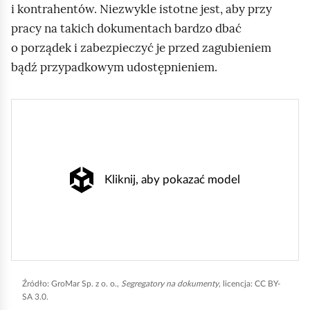
k
m
i kontrahentów. Niezwykle istotne jest, aby przy
o
a
pracy na takich dokumentach bardzo dbać
w
j
o porządek i zabezpieczyć je przed zagubieniem
e
bądź przypadkowym udostępnieniem.
Kliknij, aby pokazać model
Źródło:
GroMar Sp. z o. o.,
Segregatory na dokumenty
, licencja: CC BY-
SA 3.0.