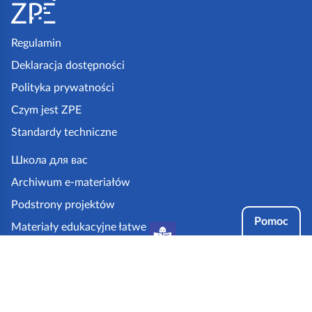
t
o
p
Regulamin
k
Deklaracja dostępności
a
Polityka prywatności
z
Czym jest ZPE
p
Standardy techniczne
e
.
Школа для вас
g
Archiwum e-materiałów
o
Podstrony projektów
v
Pomoc
Materiały edukacyjne łatwe
.
do czytania i zrozumienia
p
Tryby dostępności
l
Partnerzy: