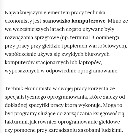
e
r
w
s
a
k
ś
a
ó
Najważniejszym elementem pracy technika
c
t
a
r
n
c
z
ekonomisty jest
stanowisko komputerowe
. Mimo że
ę
j
z
i
y
i
we wcześniejszych latach często używane były
p
/
e
t
n
rozwiązania sprzętowe (np. terminal Bloomberga
Z
n
d
i
przy pracy przy giełdzie i papierach wartościowych),
a
i
ź
j
współcześnie używa się zwykłych biurowych
t
k
w
komputerów stacjonarnych lub laptopów,
ó
r
i
w
wyposażonych w odpowiednie oprogramowanie.
z
ę
y
k
m
Technik ekonomista w swojej pracy korzysta ze
o
a
specjalistycznego oprogramowania, które zależy od
w
j
dokładnej specyfiki pracy którą wykonuje. Mogą to
e
być programy służące do zarządzania księgowością,
fakturami, jak również oprogramowanie giełdowe
czy pomocne przy zarządzaniu zasobami ludzkimi.