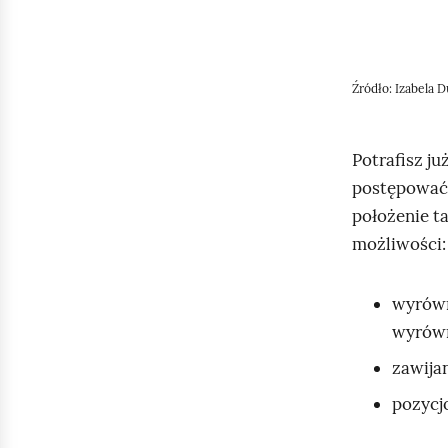
ź
Źródło:
Izabela D
d
Potrafisz ju
o
postępować 
położenie t
możliwości:
p
wyrówn
o
wyrówn
zawijan
p
pozycjo