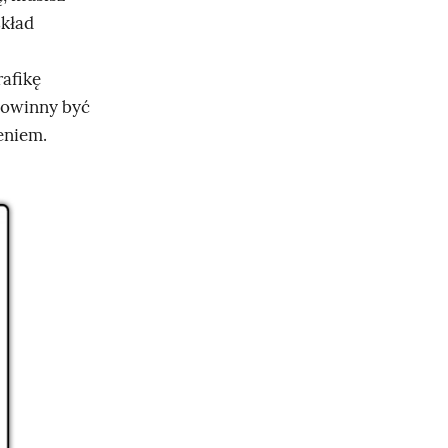
kład
afikę
powinny być
eniem.