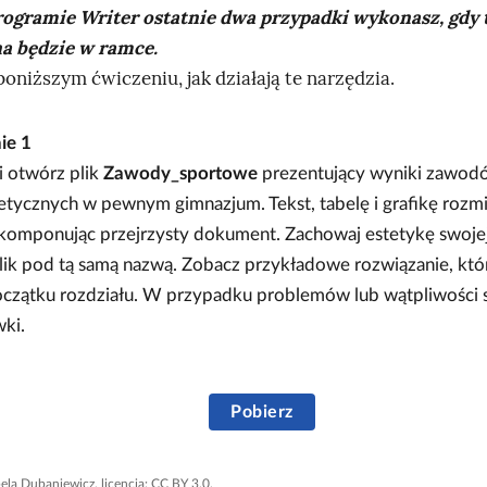
ogramie Writer ostatnie dwa przypadki wykonasz, gdy 
a będzie w ramce.
oniższym ćwiczeniu, jak działają te narzędzia.
nie
1
i otwórz plik
Zawody_sportowe
prezentujący wyniki zawod
etycznych w pewnym gimnazjum. Tekst, tabelę i grafikę rozmi
 komponując przejrzysty dokument. Zachowaj estetykę swojej
lik pod tą samą nazwą. Zobacz przykładowe rozwiązanie, któ
oczątku rozdziału. W przypadku problemów lub wątpliwości s
ki.
Pobierz
bela Dubaniewicz, licencja: CC BY 3.0.