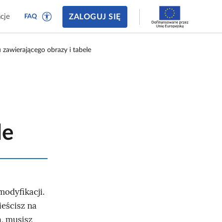
ZALOGUJ SIĘ
cje
FAQ
 zawierającego obrazy i tabele
le
odyfikacji.
ieścisz na
ą, musisz