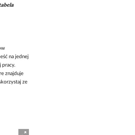
t
tabela
ę
p
ów
eść na jednej
n
 pracy.
re znajduje
e
korzystaj ze
g
o