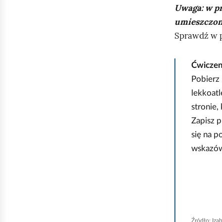
r
Uwaga: w pr
umieszczon
z
Sprawdź w p
e
Ćwicze
Pobierz 
lekkoatl
d
stronie,
Zapisz p
n
się na p
wskazów
i
P
l
e
i
k
Źródło:
Iza