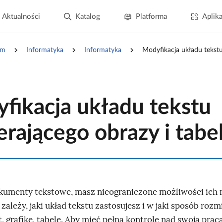
Aktualności
Katalog
Platforma
Aplika
um
Informatyka
Informatyka
Modyfikacja układu tekstu
fikacja układu tekstu
erającego obrazy i tabe
umenty tekstowe, masz nieograniczone możliwości ich m
 zależy, jaki układ tekstu zastosujesz i w jaki sposób rozm
t, grafikę, tabele. Aby mieć pełną kontrolę nad swoją prac