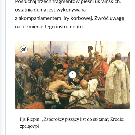
,
P
Posłuchaj trzech fragmentów pieśni ukraińskich,
M
o
ostatnia duma jest wykonywana
o
z
z akompaniamentem liry korbowej. Zwróć uwagę
s
a
na brzmienie tego instrumentu.
k
p
w
o
I
a
z
l
,
n
u
4
a
s
1
.
n
t
M
i
r
o
u
a
ł
s
c
d
i
j
a
Ilja Riepin, „Zaporożcy piszący list do sułtana”, Źródło:
ę
a
zpe.gov.pl
w
z
i