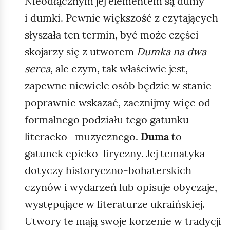
Nieodłącznym jej elementem są dumy
w
b
i
i dumki. Pewnie większość z czytających
s
a
słyszała ten termin, być może części
z
j
skojarzy się z utworem
Dumka na dwa
a
ą
r
serca
, ale czym, tak właściwie jest,
c
p
zapewne niewiele osób będzie w stanie
a
a
poprawnie wskazać, zacznijmy więc od
s
ń
ą
formalnego podziału tego gatunku
s
s
literacko- muzycznego.
Duma
to
t
i
w
gatunek epicko‑liryczny. Jej tematyka
a
j
dotyczy historyczno‑bohaterskich
d
e
czynów i wydarzeń lub opisuje obyczaje,
ó
s
w
występujące w literaturze ukraińskiej.
t
U
Utwory te mają swoje korzenie w tradycji
w