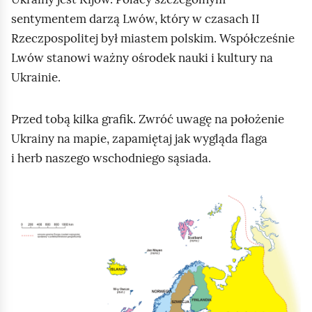
y
w
sentymentem darzą Lwów, który w czasach II
k
a
Rzeczpospolitej był miastem polskim. Współcześnie
a
l
Lwów stanowi ważny ośrodek nauki i kultury na
n
a
Ukrainie.
a
j
s
ą
Przed tobą kilka grafik. Zwróć uwagę na położenie
z
c
Ukrainy na mapie, zapamiętaj jak wygląda flaga
y
y
i herb naszego wschodniego sąsiada.
c
n
h
a
s
K
w
ą
l
y
s
i
ś
i
k
w
a
n
i
d
i
e