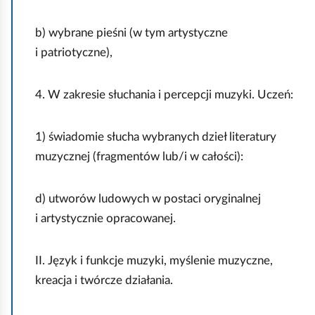
ą
m
n
b) wybrane pieśni (w tym artystyczne
p
i
i patriotyczne),
o
e
l
b
u
4. W zakresie słuchania i percepcji muzyki. Uczeń:
i
z
e
n
1) świadomie słucha wybranych dzieł literatury
s
a
muzycznej (fragmentów lub/i w całości):
k
j
o
d
d) utworów ludowych w postaci oryginalnej
-
u
i artystycznie opracowanej.
ż
j
ó
e
ł
II. Język i funkcje muzyki, myślenie muzyczne,
s
t
kreacja i twórcze działania.
i
ą
ę