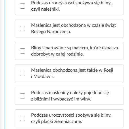
d
Podczas uroczystości spożywa się bliny,
ł
p
o
czyli naleśniki.
o
r
d
a
w
a
w
Maslenica jest obchodzona w czasie świąt
a
i
Bożego Narodzenia.
t
c
d
k
ł
j
Bliny smarowane są masłem, które oznacza
o
o
a
dobrobyt w całej rodzinie.
w
w
,
e
e
W
o
Maslenica obchodzona jest także w Rosji
i
d
ę
i Mołdawii.
n
p
g
o
f
r
Podczas maslenicy należy pojednać się
w
o
z bliźnimi i wybaczyć im winy.
y
i
r
e
,
m
d
Podczas uroczystości spożywa się bliny,
R
z
a
czyli placki ziemniaczane.
u
i