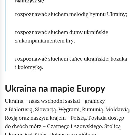
Nauczysz się
y
e
.
rozpoznawać słuchem melodię hymnu Ukrainy;
s
T
t
e
t
rozpoznawać słuchem dumy ukraińskie
m
o
z akompaniamentem liry;
a
p
t
r
rozpoznawać słuchem tańce ukraińskie: kozaka
l
z
i kołomyjkę.
e
y
k
c
c
Ukraina na mapie Europy
i
j
s
Ukraina – nasz wschodni sąsiad - graniczy
i
k
z Białorusią, Słowacją, Węgrami, Rumunią, Mołdawią,
M
p
Rosją oraz naszym krajem - Polską. Posiada dostęp
u
o
do dwóch mórz – Czarnego i Azowskiego. Stolicą
z
z
Ukrainy jest Kijów. Polacy szczególnym