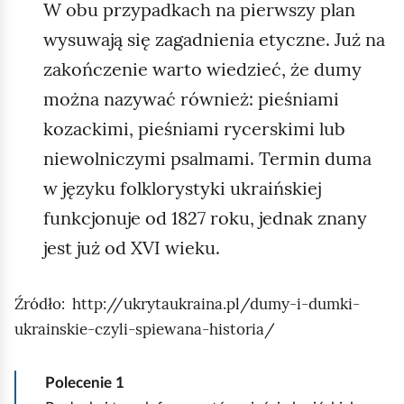
u
W obu przypadkach na pierwszy plan
ś
wysuwają się zagadnienia etyczne. Już na
,
zakończenie warto wiedzieć, że dumy
M
można nazywać również: pieśniami
i
kozackimi, pieśniami rycerskimi lub
ń
s
niewolniczymi psalmami. Termin duma
k
w języku folklorystyki ukraińskiej
,
funkcjonuje od 1827 roku, jednak znany
3
jest już od XVI wieku.
.
R
Źródło: http://ukrytaukraina.pl/dumy-i-dumki-
o
ukrainskie-czyli-spiewana-historia/
s
j
a
Polecenie
1