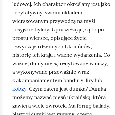
k
ludowej. Ich charakter określany jest jako
y
r
p
recytatywny, swoim układem
a
e
wierszowanym przywodzą na myśl
i
ł
rosyjskie byliny. Upraszczając, są to po
n
n
y
prostu wiersze, opisujące życie
i
1
i zwyczaje rdzennych Ukraińców,
o
.
n
historię ich kraju i ważne wydarzenia. Co
P
y
ważne, dumy nie są recytowane w ciszy,
o
b
a wykonywane przeważnie wraz
l
a
z akompaniamentem bandury, liry lub
s
r
k
kobzy
. Czym zatem jest dumka? Dumką
w
a
możemy nazwać pieśń ukraińską, która
a
,
m
zawiera wiele zwrotek. Ma formę ballady.
W
i
Nastrój dumki jest rzewny, często