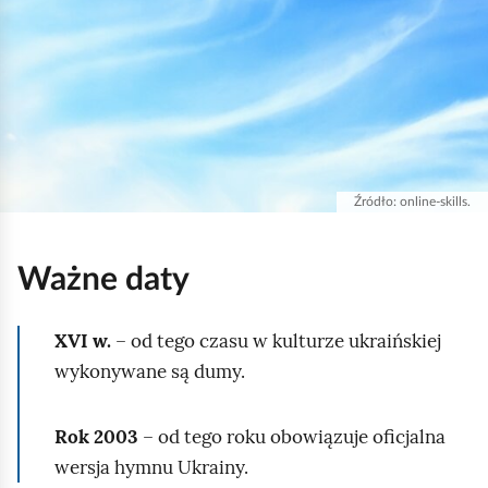
r
z
e
d
s
t
a
Źródło:
online-skills.
w
i
Ważne daty
a
m
XVI w.
– od tego czasu w kulturze ukraińskiej
a
wykonywane są dumy.
s
z
t
Rok 2003
– od tego roku obowiązuje oficjalna
z
wersja hymnu Ukrainy.