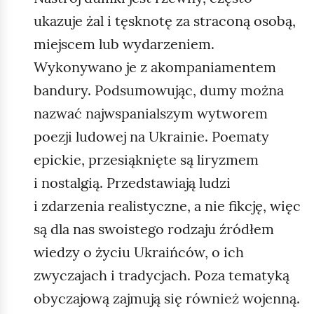
a
f
ukazuje żal i tęsknotę za straconą osobą,
r
l
s
miejscem lub wydarzeniem.
a
z
Wykonywano je z akompaniamentem
g
a
bandury. Podsumowując, dumy można
p
w
a
nazwać najwspanialszym wytworem
a
ń
poezji ludowej na Ukrainie. Poematy
,
s
epickie, przesiąknięte są liryzmem
2
t
.
i nostalgią. Przedstawiają ludzi
w
B
i zdarzenia realistyczne, a nie fikcję, więc
o
i
w
są dla nas swoistego rodzaju źródłem
a
y
wiedzy o życiu Ukraińców, o ich
ł
c
zwyczajach i tradycjach. Poza tematyką
o
h
r
obyczajową zajmują się również wojenną.
.