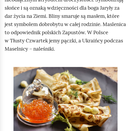
t
e
słońce i są oznaką wdzięczności dla boga Jaryły za
y
P
dar życia na Ziemi. Bliny smaruje są masłem, które
,
a
jest symbolem dobrobytu w całej rodzinie. Maslenica
p
ń
to odpowiednik polskich Zapustów. W Polsce
o
s
w Tłusty Czwartek jemy pączki, a Ukraińcy podczas
w
t
Maselnicy – naleśniki.
y
w
b
a
r
:
S
a
R
l
n
o
a
i
s
j
u
j
d
k
a
1
t
,
z
ó
B
2