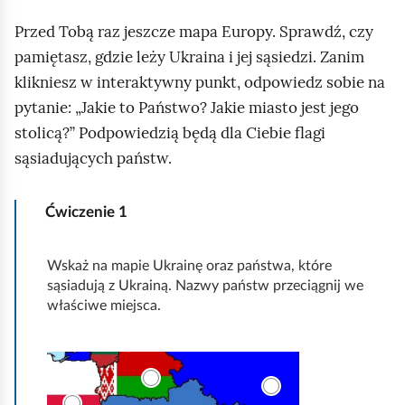
y
u
w
Przed Tobą raz jeszcze mapa Europy. Sprawdź, czy
m
n
pamiętasz, gdzie leży Ukraina i jej sąsiedzi. Zanim
e
a
klikniesz w interaktywny punkt, odpowiedz sobie na
n
p
pytanie: „Jakie to Państwo? Jakie miasto jest jego
t
r
stolicą?” Podpowiedzią będą dla Ciebie flagi
w
z
sąsiadujących państw.
e
f
d
Ćwiczenie
1
o
s
r
t
I
Wskaż na mapie Ukrainę oraz państwa, które
m
a
sąsiadują z Ukrainą. Nazwy państw przeciągnij we
l
a
w
właściwe miejsca.
u
c
i
s
i
a
t
e
m
r
p