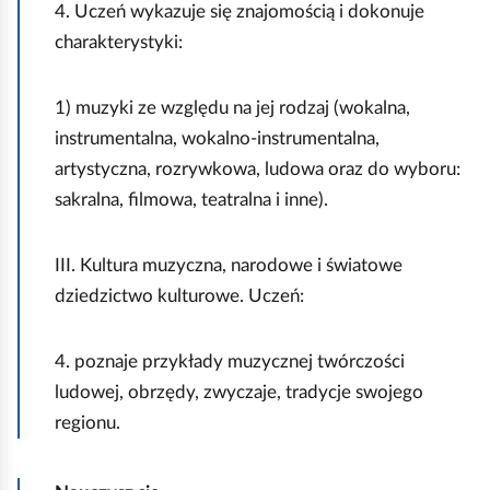
c
4. Uczeń wykazuje się znajomością i dokonuje
n
z
charakterystyki:
a
y
p
l
1) muzyki ze względu na jej rodzaj (wokalna,
i
i
instrumentalna, wokalno‑instrumentalna,
s
f
artystyczna, rozrywkowa, ludowa oraz do wyboru:
„
l
sakralna, filmowa, teatralna i inne).
P
a
o
g
III. Kultura muzyczna, narodowe i światowe
b
ą
dziedzictwo kulturowe. Uczeń:
i
U
e
k
r
4. poznaje przykłady muzycznej twórczości
r
z
ludowej, obrzędy, zwyczaje, tradycje swojego
a
”
regionu.
i
.
n
J