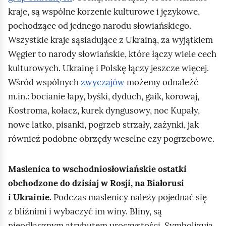
o
ó
kraje, są wspólne korzenie kulturowe i językowe,
w
ł
pochodzące od jednego narodu słowiańskiego.
a
n
Wszystkie kraje sąsiadujące z Ukrainą, za wyjątkiem
n
i
Węgier to narody słowiańskie, które łączy wiele cech
e
e
kulturowych. Ukrainę i Polskę łączy jeszcze więcej.
a
j
Wśród wspólnych
zwyczajów
możemy odnaleźć
k
s
m.in.: bocianie łapy, byśki, dyduch, gaik, korowaj,
t
ą
Kostroma, kołacz, kurek dyngusowy, noc Kupały,
y
s
nowe latko, pisanki, pogrzeb strzały, zażynki, jak
w
i
również podobne obrzędy weselne czy pogrzebowe.
n
a
e
d
Maslenica to wschodniosłowiańskie ostatki
p
u
obchodzone do dzisiaj w Rosji, na Białorusi
u
j
i Ukrainie.
Podczas maslenicy należy pojednać się
n
ą
z bliźnimi i wybaczyć im winy. Bliny, są
k
c
nieodłącznym atrybutem uroczystości. Symbolizują