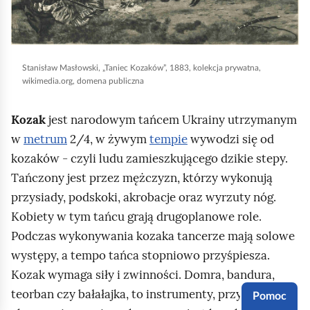
a
w
z
j
r
t
t
i
i
,
s
w
y
a
e
a
t
a
s
o
ł
b
Stanisław Masłowski, „Taniec Kozaków”, 1883, kolekcja prywatna,
w
J
ł
b
wikimedia.org, domena publiczna
o
y
a
ó
a
r
u
u
H
z
w
Kozak
jest narodowym tańcem Ukrainy utrzymanym
a
k
r
i
e
a
w
metrum
2/4, w żywym
tempie
wywodzi się od
z
a
u
p
f
,
kozaków - czyli ludu zamieszkującego dzikie stepy.
„
z
c
o
a
8
Tańczony jest przez mężczyzn, którzy wykonują
L
u
h
l
B
.
przysiady, podskoki, akrobacje oraz wyrzuty nóg.
i
j
o
i
r
U
Kobiety w tym tańcu grają drugoplanowe role.
r
e
m
t
a
k
Podczas wykonywania kozaka tancerze mają solowe
n
k
i
a
n
r
występy, a tempo tańca stopniowo przyśpiesza.
i
o
ć
L
d
a
Kozak wymaga siły i zwinności. Domra, bandura,
k
z
p
i
t
i
teorban czy bałałajka, to instrumenty, przy których
”
a
Pomoc
o
p
a