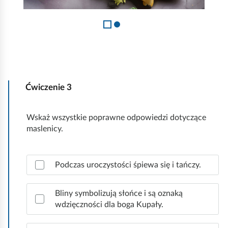
r
i
y
a
c
ł
h
o
w
r
y
u
ś
Ćwiczenie
3
ś
w
,
i
Wskaż wszystkie poprawne odpowiedzi dotyczące
P
e
maslenicy.
o
t
l
l
Z
s
Podczas uroczystości śpiewa się i tańczy.
a
ą
k
z
s
a
n
Bliny symbolizują słońce i są oznaką
i
a
wdzięczności dla boga Kupały.
,
ę
c
S
z