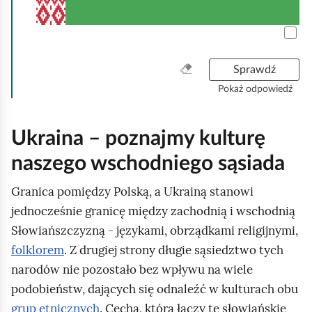
s
j
ą
e
k
s
o
i
W
Sprawdź
l
y
ę
Pokaż odpowiedź
e
c
U
z
j
k
y
Ukraina – poznajmy kulturę
n
ś
r
o
naszego wschodniego sąsiada
ć
a
p
w
i
Granica pomiędzy Polską, a Ukrainą stanowi
s
o
n
z
jednocześnie granicę między zachodnią i wschodnią
n
y
a
Słowiańszczyzną - językami, obrządkami religijnymi,
u
s
a
folklorem
. Z drugiej strony długie sąsiedztwo tych
t
m
w
narodów nie pozostało bez wpływu na wiele
k
e
o
o
podobieństw, dających się odnaleźć w kulturach obu
r
k
grup etnicznych
. Cechą, która łączy te słowiańskie