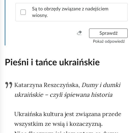
c
.
m
j
Są to obrzędy związane z nadejściem
u
wiosny.
e
n
:
i
W
Sprawdź
M
a
y
a
Pokaż odpowiedź
,
c
p
z
M
a
y
Pieśni i tańce ukraińskie
o
ś
p
ł
ć
r
d
w
z
Katarzyna Reszczyńska,
Dumy i dumki
s
a
e
z
ukraińskie – czyli śpiewana historia
w
y
d
i
s
s
t
a
Ukraińska kultura jest związana przede
t
k
.
wszystkim ze wsią i kozaczyzną.
o
a
O