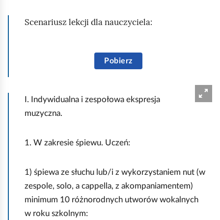
p
Scenariusz lekcji dla nauczyciela:
o
w
W
i
Pobierz
e
p
w
r
a
I. Indywidualna i zespołowa ekspresja
o
j
muzyczna.
s
ą
t
c
1. W zakresie śpiewu. Uczeń:
o
ą
k
f
1) śpiewa ze słuchu lub/i z wykorzystaniem nut (w
ą
l
zespole, solo, a cappella, z akompaniamentem)
t
a
minimum 10 różnorodnych utworów wokalnych
n
g
w roku szkolnym:
y