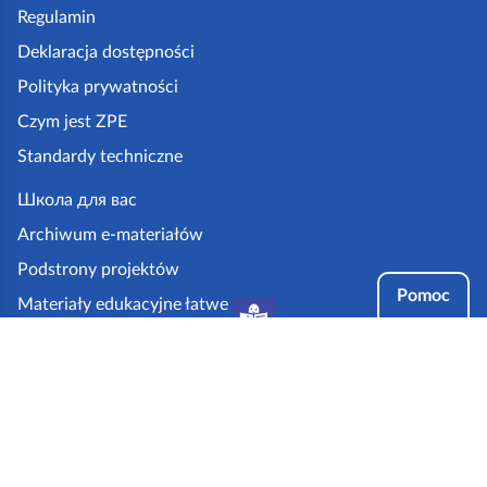
p
Regulamin
k
Deklaracja dostępności
a
Polityka prywatności
z
Czym jest ZPE
p
Standardy techniczne
e
.
Школа для вас
g
Archiwum e-materiałów
o
Podstrony projektów
v
Pomoc
Materiały edukacyjne łatwe
.
do czytania i zrozumienia
p
Tryby dostępności
l
Partnerzy: