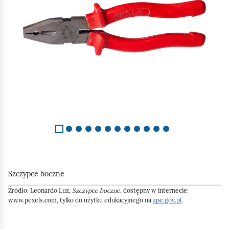
e
d
a
ś
c
1
c
z
z
y
i
1
t
2
n
i
k
ó
w
Szczypce boczne
Źródło:
Leonardo Luz,
Szczypce boczne
, dostępny w internecie:
www.pexels.com, tylko do użytku edukacyjnego na
zpe.gov.pl
.