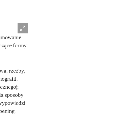
dejmowanie
czące formy
wa, rzeźby,
nografii,
cznego);
nia sposoby
 wypowiedzi
pening,