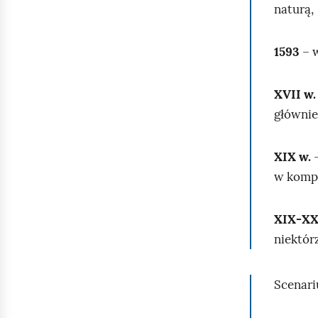
naturą,
1593
– w
XVII w.
głównie
XIX w.
–
w kompo
XIX‑XX
niektór
Scenariu