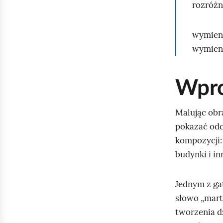
rozróżn
wymieni
wymieni
Wpr
Malując obr
pokazać odc
kompozycji: 
budynki i in
Jednym z ga
słowo „mart
tworzenia d