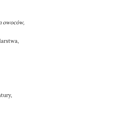
m owoców,
larstwa,
tury,