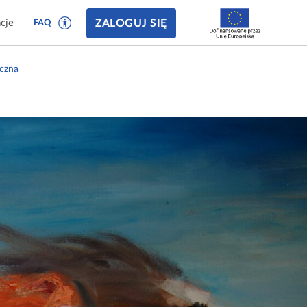
ZALOGUJ SIĘ
cje
FAQ
iczna