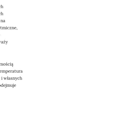
ch
ch
 na
ytmiczne,
e
waży
omością
temperatura
w i własnych
odejmuje