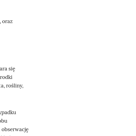
 oraz
ara się
rodki
a, rośliny,
wypadku
obu
ą obserwację