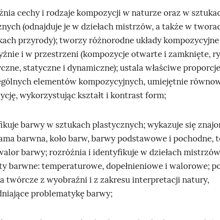
e
óżnia cechy i rodzaje kompozycji w naturze oraz w sztuka
n
znych (odnajduje je w dziełach mistrzów, a także w twora
a
skach przyrody); tworzy różnorodne układy kompozycyjne
t
yźnie i w przestrzeni (kompozycje otwarte i zamknięte, r
l
czne, statyczne i dynamiczne); ustala właściwe proporcj
e
ególnych elementów kompozycyjnych, umiejętnie równo
p
cję, wykorzystując kształt i kontrast form;
e
j
yfikuje barwy w sztukach plastycznych; wykazuje się znaj
z
gama barwna, koło barw, barwy podstawowe i pochodne, 
a
walor barwy; rozróżnia i identyfikuje w dziełach mistrzó
ż
ty barwne: temperaturowe, dopełnieniowe i walorowe; p
u
a twórcze z wyobraźni i z zakresu interpretacji natury,
.
niające problematykę barwy;
Z
w