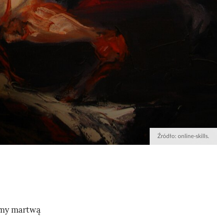
Źródło:
online-skills.
amy martwą