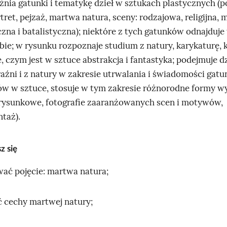
óżnia gatunki i tematykę dzieł w sztukach plastycznych (po
i
tret, pejzaż, martwa natura, sceny: rodzajowa, religijna, 
e
czna i batalistyczna); niektóre z tych gatunków odnajduje
r
źbie; w rysunku rozpoznaje studium z natury, karykaturę, 
z
, czym jest w sztuce abstrakcja i fantastyka; podejmuje d
ę
aźni i z natury w zakresie utrwalania i świadomości gat
t
ów w sztuce, stosuje w tym zakresie różnorodne formy 
a
 rysunkowe, fotografie zaaranżowanych scen i motywów,
m
taż).
a
j
z się
ą
r
wać pojęcie: martwa natura;
o
z
ć cechy martwej natury;
w
a