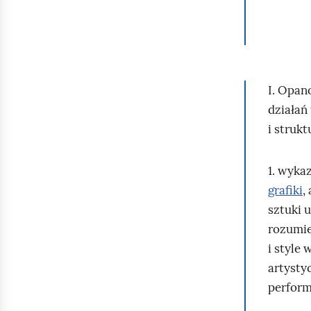
S
c
e
n
a
I. Opan
r
działań
i
i strukt
u
s
1. wyka
z
grafiki
,
z
sztuki 
a
rozumie
j
i style
ę
artysty
ć
perform
d