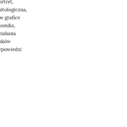
rtret,
mitologiczna,
 w grafice
komiks,
ziałania
unków
wypowiedzi