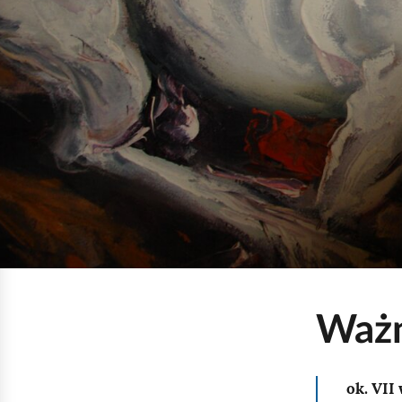
Ważn
ok. VII w