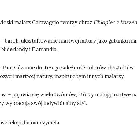
l
e
łoski malarz Caravaggio tworzy obraz
Chłopiec z kosze
k
c
– barok, ukształtowanie martwej natury jako gatunku ma
j
 Niderlandy i Flamandia,
i
.
 Paul Cézanne dostrzega zależność kolorów i kształtów
U
zycji martwej natury, inspiruje tym innych malarzy,
k
a
z
 w.
– pojawia się wielu twórców, którzy malują martwe na
u
zy wypracują swój indywidualny styl.
j
e
sz lekcji dla nauczyciela:
t
r