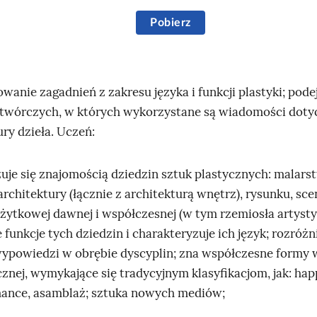
z
Pobierz
y
g
a
owanie zagadnień z zakresu języka i funkcji plastyki; po
l
 twórczych, w których wykorzystane są wiadomości doty
o
ury dzieła. Uczeń:
p
u
zuje się znajomością dziedzin sztuk plastycznych: malarst
j
 architektury (łącznie z architekturą wnętrz), rysunku, sce
ą
użytkowej dawnej i współczesnej (w tym rzemiosła artysty
c
 funkcje tych dziedzin i charakteryzuje ich język; rozróż
e
 wypowiedzi w obrębie dyscyplin; zna współczesne formy
k
cznej, wymykające się tradycyjnym klasyfikacjom, jak: hap
o
ance, asamblaż; sztuka nowych mediów;
n
i