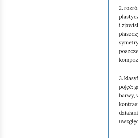
o
2. rozr
p
plastyc
o
i zjawi
b
płaszcz
r
symetry
a
poszcz
n
kompozy
i
a
3. klas
.
pojęć: 
barwy, 
kontras
działani
uwzględ