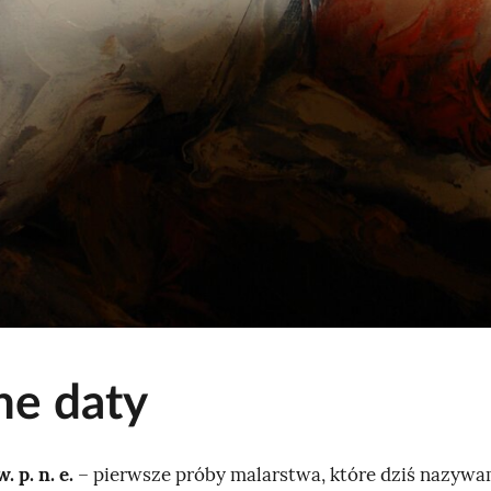
j
a
j
e
s
t
t
ł
e
m
t
e
e daty
m
a
t
. p. n. e.
– pierwsze próby malarstwa, które dziś nazyw
u