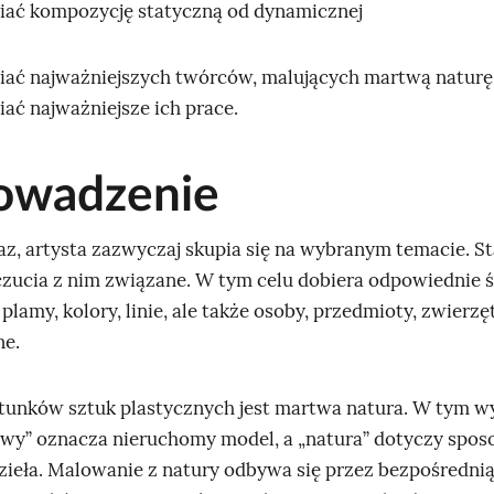
iać kompozycję statyczną od dynamicznej
r
t
ać najważniejszych twórców, malujących martwą naturę,
e
ać najważniejsze ich prace.
z
w
owadzenie
y
s
az, artysta zazwyczaj skupia się na wybranym temacie. St
i
zucia z nim związane. W tym celu dobiera odpowiednie ś
ł
plamy, kolory, linie, ale także osoby, przedmioty, zwierzęt
k
ne.
u
p
tunków sztuk plastycznych jest martwa natura. W tym 
y
wy” oznacza nieruchomy model, a „natura” dotyczy spos
s
zieła. Malowanie z natury odbywa się przez bezpośredni
k