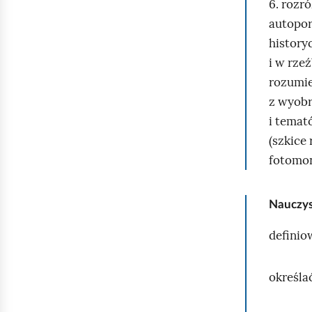
6. rozr
autopor
history
i w rze
rozumie
z wyobr
i temat
(szkice
fotomon
Nauczys
definio
określa