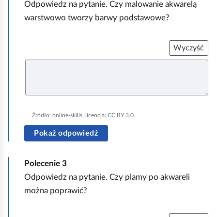
w
y
Odpowiedz na pytanie. Czy malowanie akwarelą
e
z
warstwowo tworzy barwy podstawowe?
j
s
f
Wyczyść
t
a
U
r
r
z
u
o
b
p
e
n
a
ł
i
m
n
Źródło:
online-skills
, licencja: CC BY 3.0.
i
e
i
j
Pokaż odpowiedź
z
a
n
k
Polecenie
3
a
w
Odpowiedz na pytanie. Czy plamy po akwareli
j
a
można poprawić?
d
r
u
e