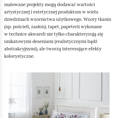
ą
malowane projekty mogą dodawać wartości
d
artystycznej i estetycznej produktom w wielu
dziedzinach wzornictwa użytkowego. Wzory tkanin
(np. pościeli, zasłon), tapet, papeterii wykonane
w technice akwareli nie tylko charakteryzują się
unikatowymi deseniami (realistycznymi bądź
abstrakcyjnymi), ale tworzą interesujące efekty
kolorystyczne.
S
l
a
j
d
1