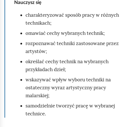
a
Nauczysz się
k
charakteryzować sposób pracy w różnych
t
technikach;
ó
omawiać cechy wybranych technik;
r
y
rozpoznawać techniki zastosowane przez
m
artystów;
z
określać cechy technik na wybranych
n
przykładach dzieł;
a
wskazywać wpływ wyboru techniki na
j
ostateczny wyraz artystyczny pracy
d
malarskiej;
u
j
samodzielnie tworzyć pracę w wybranej
ą
technice.
s