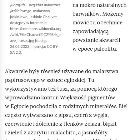
l
na mokro naturalnych
h
jucznych – przykład malarstwa
u
jaskiniowego
, malarstwo
barwników. Możemy
o
jaskiniowe, Jaskinie
Chauvet
,
s
mówić tu o technice
m
dostępny w internecie:
t
https://commons.wikimedia.org
zapowiadającą
i
/wiki/File:Chauvet%C2%B4s_c
r
powstanie akwareli
ć
ave_horses.jpg
[dostęp
a
26.05.2022], licencja: CC BY-
w epoce paleolitu.
p
SA 2.0.
c
o
j
d
Akwarele były również używane do malarstwa
a
g
papirusowego w sztuce egipskiej. Tu
p
l
wykorzystywano też tusz, za pomocą którego
r
ą
wprowadzano kontur. Większość pigmentów
z
d
w Egipcie pochodziła z rodzimych minerałów. Biel
e
często wytwarzano z gipsu, czerń z węgla,
d
czerwienie i żółcienie z tlenków żelaza, błękit
s
i zieleń z azurytu i malachitu, a jasnożółty
t