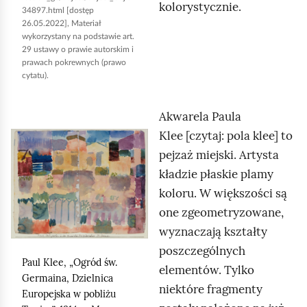
kolorystycznie.
p
34897.html
[dostęp
26.05.2022], Materiał
o
wykorzystany na podstawie art.
d
29 ustawy o prawie autorskim i
prawach pokrewnych (prawo
g
cytatu).
l
ą
Akwarela
Paula
d
Klee
[czytaj: pola klee] to
K
pejzaż miejski. Artysta
l
kładzie płaskie plamy
i
koloru. W większości są
k
one zgeometryzowane,
n
wyznaczają kształty
i
poszczególnych
j
Paul Klee
, „Ogród św.
elementów. Tylko
,
Germaina, Dzielnica
niektóre fragmenty
a
Europejska w pobliżu