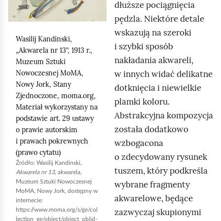
dłuższe pociągnięcia
n
d
pędzla. Niektóre detale
i
wskazują na szeroki
j
Wasilij Kandinski
,
i szybki sposób
,
„Akwarela nr 13”, 1913 r.,
nakładania akwareli,
a
Muzeum Sztuki
w innych widać delikatne
Nowoczesnej MoMA,
b
Nowy Jork, Stany
dotknięcia i niewielkie
y
Zjednoczone,
moma.org
,
plamki koloru.
u
Materiał wykorzystany na
Abstrakcyjna kompozycja
r
podstawie art. 29 ustawy
została dodatkowo
o prawie autorskim
u
i prawach pokrewnych
wzbogacona
c
(prawo cytatu)
o zdecydowany rysunek
h
Źródło:
Wasilij Kandinski
,
tuszem, który podkreśla
o
Akwarela nr 13
, akwarela,
Muzeum Sztuki Nowoczesnej
wybrane fragmenty
m
MoMA, Nowy Jork, dostępny w
akwarelowe, będące
i
internecie:
zazwyczaj skupionymi
https://www.moma.org/s/ge/col
ć
lection_ge/object/object_objid-