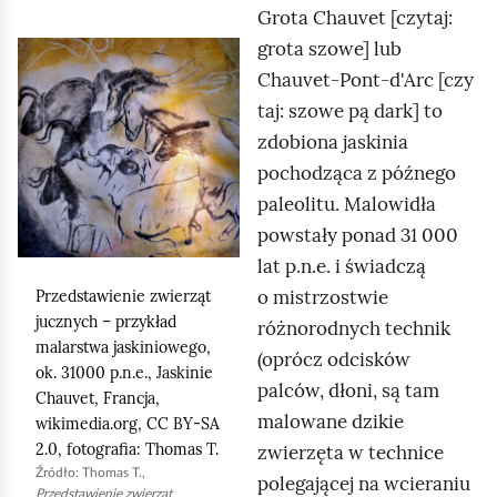
b
Grota
Chauvet
[czytaj:
i
grota szowe] lub
K
e
Chauvet‑Pont‑d'Arc
[czy
l
s
taj: szowe pą dark] to
i
k
zdobiona jaskinia
k
i
pochodząca z późnego
n
e
paleolitu. Malowidła
i
g
powstały ponad 31 000
j
w
lat p.n.e. i świadczą
,
i
o mistrzostwie
Przedstawienie zwierząt
a
a
jucznych – przykład
różnorodnych technik
b
z
malarstwa jaskiniowego,
(oprócz odcisków
y
ok. 31000 p.n.e., Jaskinie
d
palców, dłoni, są tam
u
Chauvet
, Francja,
y
malowane dzikie
wikimedia.org
, CC BY‑SA
r
.
2.0, fotografia:
Thomas T.
zwierzęta w technice
u
I
Źródło:
Thomas T.
,
polegającej na wcieraniu
c
Przedstawienie zwierząt