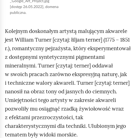
a
_Google_Art_Project.jpg
[dostęp 26.05.2022], domena
ć
p
publiczna.
p
r
o
z
Kolejnym doskonałym artystą malującym akwarele
d
y
jest
William Turner
[czytaj: łiljam terner] (1775 – 1851
g
p
r.), romantyczny pejzażysta, który eksperymentował
l
o
z dostępnymi syntetycznymi pigmentami
ą
m
mineralnymi.
Turner
[czytaj: terner] oddawał
d
o
w swoich pracach zarówno ekspresyjną naturę, jak
c
i techniczne walory akwareli.
Turner
[czytaj: terner]
y
nanosił na obraz tony od jasnych do ciemnych.
p
Umiejętności tego artysty w zakresie akwareli
ę
pozwoliły mu osiągnąć rzadką żywiołowość wraz
d
z efektami przezroczystości, tak
z
charakterystycznymi dla techniki. Ulubionym jego
l
tematem były widoki morskie.