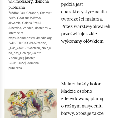
wikimedia.org
, domena
pędzla jest
y
publiczna
charakterystyczna dla
u
Źródło:
Paul Cézanne
,
Château
twórczości malarza.
Noir
i Góra św. Wiktorii
,
r
akwarela, Galeria Sztuki
Przez warstwę akwareli
u
Albertina, Wiedeń, dostępny w
prześwituje szkic
internecie:
c
https://commons.wikimedia.org
wykonany ołówkiem.
h
/wiki/File:C%C3%A9zanne_-
_Das_Ch%C3%A2teau_Noir_u
o
nd_das_Gebirge_Sainte-
m
Vitoire.jpeg
[dostęp
26.05.2022], domena
i
publiczna.
ć
p
Malarz każdy kolor
o
kładzie osobno
K
d
zdecydowaną plamą
l
g
o różnym nasyceniu
i
l
barwy. Stosuje także
k
ą