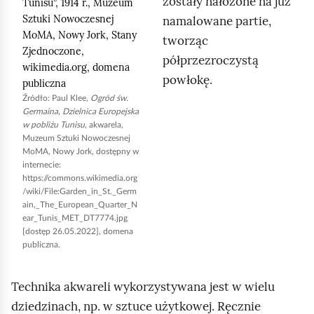
zostały nałożone na już
Tunisu”, 1914 r., Muzeum
b
Sztuki Nowoczesnej
namalowane partie,
y
MoMA, Nowy Jork, Stany
tworząc
u
Zjednoczone,
półprzezroczystą
r
wikimedia.org
, domena
powłokę.
u
publiczna
Źródło:
Paul Klee
,
Ogród św.
c
Germaina, Dzielnica Europejska
h
w pobliżu Tunisu
, akwarela,
Muzeum Sztuki Nowoczesnej
o
MoMA, Nowy Jork, dostępny w
m
internecie:
i
https://commons.wikimedia.org
/wiki/File:Garden_in_St._Germ
ć
ain,_The_European_Quarter_N
p
ear_Tunis_MET_DT7774.jpg
[dostęp 26.05.2022], domena
o
publiczna.
d
g
Technika akwareli wykorzystywana jest w wielu
l
dziedzinach, np. w sztuce użytkowej. Ręcznie