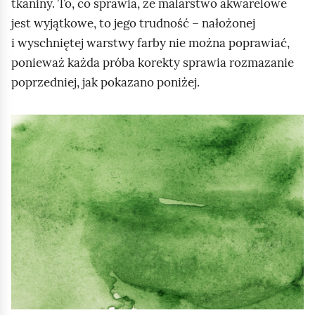
tkaniny. To, co sprawia, że malarstwo akwarelowe
j
jest wyjątkowe, to jego trudność – nałożonej
i
i wyschniętej warstwy farby nie można poprawiać,
z
ponieważ każda próba korekty sprawia rozmazanie
n
poprzedniej, jak pokazano poniżej.
a
j
d
K
u
l
j
i
ą
k
s
n
i
i
ę
j
j
,
a
a
s
b