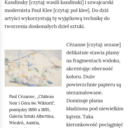
Kandinsky
[czytaj: wasili kandinski] i szwajcarski
modernista
Paul Klee
[czytaj: pol klee]. Do dziś
artyści wykorzystują tę wyjątkową technikę do
tworzenia doskonałych dzieł sztuki.
Cézanne
[czytaj: sezane]
delikatnie stawia plamy
K
na fragmentach widoku,
l
akcentując obecność
i
koloru. Duże
k
powierzchnie papieru są
n
niezamalowane.
i
Paul Cézanne
, „
Château
Dominuje plama
j
Noir
i Góra św. Wiktorii”,
kładziona pod niewielkim
,
pomiędzy 1890 a 1895,
kątem. Taka
Galeria Sztuki Albertina,
a
Wiedeń, Austria,
kierunkowość pociągnięć
b