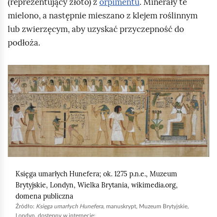
(reprezentujący złoto) z
orpimentu
. Minerały te
a
mielono, a następnie mieszano z klejem roślinnym
w
lub zwierzęcym, aby uzyskać przyczepność do
i
podłoża.
a
s
p
K
o
l
s
i
ó
k
b
n
n
i
a
j
k
,
Księga umarłych Hunefera; ok. 1275 p.n.e., Muzeum
ł
a
Brytyjskie, Londyn, Wielka Brytania,
wikimedia.org
,
a
b
domena publiczna
d
y
Źródło:
Księga umarłych Hunefera
, manuskrypt, Muzeum Brytyjskie,
Londyn, dostępny w internecie: