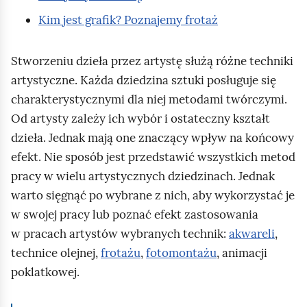
g
Kim jest grafik? Poznajemy frotaż
r
a
Stworzeniu dzieła przez artystę służą różne techniki
n
artystyczne. Każda dziedzina sztuki posługuje się
a
charakterystycznymi dla niej metodami twórczymi.
t
Od artysty zależy ich wybór i ostateczny kształt
o
dzieła. Jednak mają one znaczący wpływ na końcowy
w
efekt. Nie sposób jest przedstawić wszystkich metod
e
pracy w wielu artystycznych dziedzinach. Jednak
n
warto sięgnąć po wybrane z nich, aby wykorzystać je
i
w swojej pracy lub poznać efekt zastosowania
e
w pracach artystów wybranych technik:
akwareli
,
b
technice olejnej,
frotażu
,
fotomontażu
, animacji
o
poklatkowej.
,
n