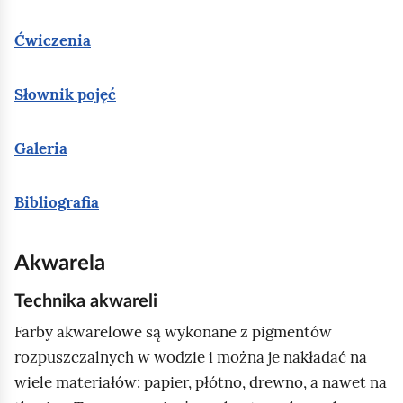
e
j
Ćwiczenia
c
z
Słownik pojęć
ę
ś
Galeria
c
i
Bibliografia
i
l
u
Akwarela
s
Technika akwareli
t
Farby akwarelowe są wykonane z pigmentów
r
rozpuszczalnych w wodzie i można je nakładać na
a
wiele materiałów: papier, płótno, drewno, a nawet na
c