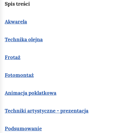
i
Spis treści
ę
g
Akwarela
w
i
Technika olejna
a
z
Frotaż
d
y
Fotomontaż
.
W
Animacja poklatkowa
d
o
Techniki artystyczne - prezentacja
l
n
Podsumowanie