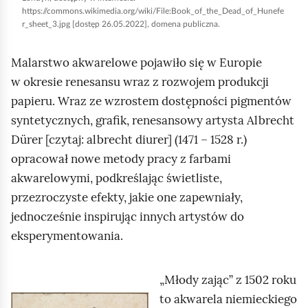
a
u
https://commons.wikimedia.org/wiki/File:Book_of_the_Dead_of_Hunefe
n
r
r_sheet_3.jpg
[dostęp 26.05.2022], domena publiczna.
i
u
a
Malarstwo akwarelowe pojawiło się w Europie
c
f
w okresie renesansu wraz z rozwojem produkcji
h
a
papieru. Wraz ze wzrostem dostępności pigmentów
o
r
syntetycznych, grafik, renesansowy artysta
Albrecht
m
b
Dürer
[czytaj: albrecht diurer] (1471 – 1528 r.)
i
y
opracował nowe metody pracy z farbami
ć
t
akwarelowymi, podkreślając świetliste,
p
e
przezroczyste efekty, jakie one zapewniały,
o
c
jednocześnie inspirując innych artystów do
d
h
eksperymentowania.
g
n
l
i
ą
„Młody zając” z 1502 roku
k
d
to akwarela niemieckiego
K