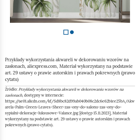
Przykłady wykorzystania akwareli w dekorowaniu wzorów na
zasłonach,
aliexpress.com
, Materiał wykorzystany na podstawie
art. 29 ustawy o prawie autorskim i prawach pokrewnych (prawo
cytatu)
Źródło:
Przykłady wykorzystania akwareli w dekorowaniu wzorów na
zasłonach
, dostępny w internecie:
https://ae01.alicdn.com/kf/Sd8bc82d99ab040b08c2dc6e62b1ee25bA/Akw
arela-Palm-Green-Leaves-Sheer-zas-ony-do-salonu-zas-ony-do-
sypialni-dekoracje-luksusowe-Valance.jpg [dostęp 15.11.2023], Materiał
wykorzystany na podstawie art. 29 ustawy o prawie autorskim i prawach
pokrewnych (prawo cytatu).