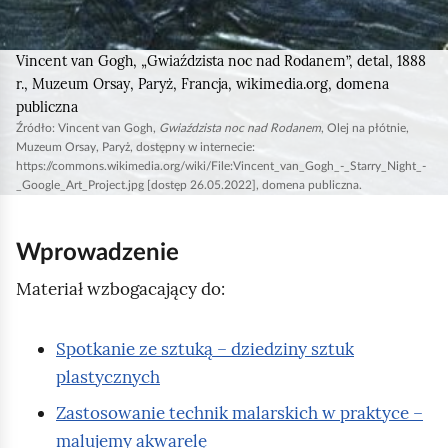
d
o
c
Vincent van Gogh
, „Gwiaździsta noc nad Rodanem”, detal, 1888
r., Muzeum
Orsay
, Paryż, Francja,
wikimedia.org
, domena
z
publiczna
n
Źródło:
Vincent van Gogh
,
Gwiaździsta noc nad Rodanem
, Olej na płótnie,
e
Muzeum
Orsay
, Paryż, dostępny w internecie:
https://commons.wikimedia.org/wiki/File:Vincent_van_Gogh_-_Starry_Night_-
j
_Google_Art_Project.jpg
[dostęp 26.05.2022], domena publiczna.
e
s
Wprowadzenie
t
c
Materiał wzbogacający do:
i
e
Spotkanie ze sztuką – dziedziny sztuk
m
plastycznych
n
Zastosowanie technik malarskich w praktyce –
o
malujemy akwarelę