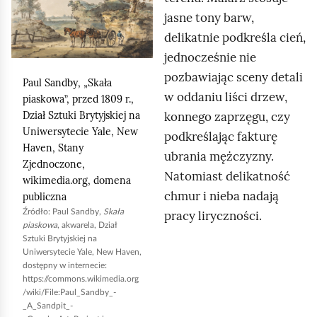
r
jasne tony barw,
k
b
delikatnie podkreśla cień,
n
y
jednocześnie nie
i
w
pozbawiając sceny detali
j
y
Paul Sandby
, „Skała
w oddaniu liści drzew,
,
piaskowa”, przed 1809 r.,
p
konnego zaprzęgu, czy
Dział Sztuki Brytyjskiej na
a
u
Uniwersytecie
Yale
,
New
podkreślając fakturę
b
k
Haven
, Stany
ubrania mężczyzny.
y
ł
Zjednoczone,
Natomiast delikatność
u
wikimedia.org
, domena
ą
chmur i nieba nadają
publiczna
r
w
Źródło:
Paul Sandby
,
Skała
pracy liryczności.
u
a
piaskowa
, akwarela, Dział
c
r
Sztuki Brytyjskiej na
Uniwersytecie
Yale
,
New Haven
,
h
s
dostępny w internecie:
o
t
https://commons.wikimedia.org
/wiki/File:Paul_Sandby_-
m
w
_A_Sandpit_-
i