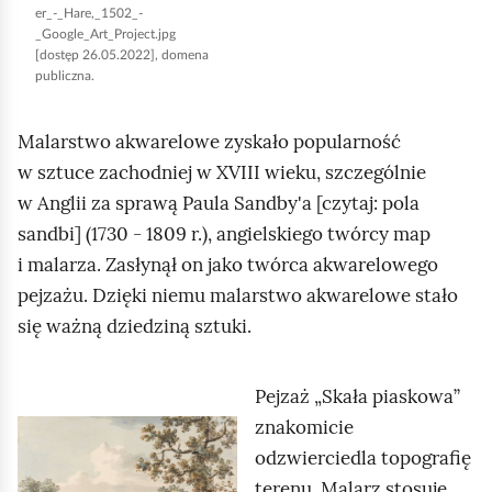
i
er_-_Hare,_1502_-
m
a
_Google_Art_Project.jpg
i
[dostęp 26.05.2022], domena
g
publiczna.
ć
r
p
u
Malarstwo akwarelowe zyskało popularność
o
b
w sztuce zachodniej w XVIII wieku, szczególnie
d
e
w Anglii za sprawą
Paula Sandby'a
[czytaj: pola
g
j
sandbi] (1730 - 1809 r.), angielskiego twórcy map
l
i
i malarza. Zasłynął on jako twórca akwarelowego
ą
l
pejzażu. Dzięki niemu malarstwo akwarelowe stało
d
o
się ważną dziedziną sztuki.
ś
c
Pejzaż „Skała piaskowa”
i
znakomicie
K
f
odzwierciedla topografię
l
a
terenu. Malarz stosuje
i