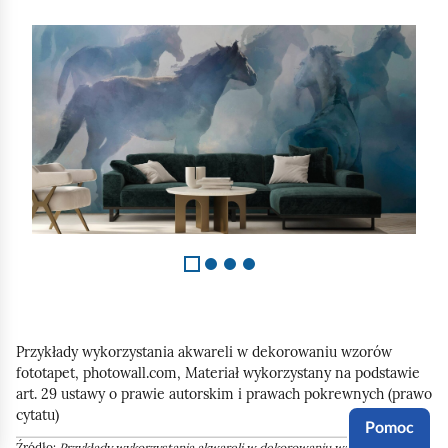
S
l
a
j
d
1
z
4
Przykłady wykorzystania akwareli w dekorowaniu wzorów
fototapet,
photowall.com
, Materiał wykorzystany na podstawie
art. 29 ustawy o prawie autorskim i prawach pokrewnych (prawo
cytatu)
Pomoc
Źródło:
Przykłady wykorzystania akwareli w dekorowaniu wzorów