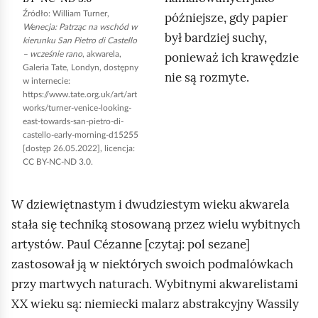
Źródło:
William Turner
,
późniejsze, gdy papier
c
Wenecja: Patrząc na wschód w
był bardziej suchy,
h
kierunku
San Pietro di Castello
ponieważ ich krawędzie
– wcześnie rano
, akwarela,
o
Galeria
Tate
, Londyn, dostępny
nie są rozmyte.
m
w internecie:
https://www.tate.org.uk/art/art
i
works/turner-venice-looking-
ć
east-towards-san-pietro-di-
castello-early-morning-d15255
p
[dostęp 26.05.2022], licencja:
o
CC BY-NC-ND 3.0.
d
g
W dziewiętnastym i dwudziestym wieku akwarela
l
stała się techniką stosowaną przez wielu wybitnych
ą
artystów.
Paul Cézanne
[czytaj: pol sezane]
d
zastosował ją w niektórych swoich podmalówkach
przy martwych naturach. Wybitnymi akwarelistami
XX wieku są: niemiecki malarz abstrakcyjny
Wassily