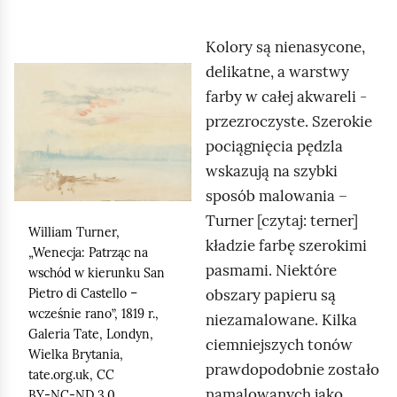
a
l
Kolory są nienasycone,
u
delikatne, a warstwy
K
b
farby w całej akwareli -
l
s
przezroczyste. Szerokie
i
z
pociągnięcia pędzla
k
p
wskazują na szybki
n
a
sposób malowania –
i
c
Turner
[czytaj: terner]
j
h
William Turner,
kładzie farbę szerokimi
,
l
„Wenecja: Patrząc na
pasmami. Niektóre
a
wschód w kierunku
San
i
obszary papieru są
Pietro di Castello
–
b
.
wcześnie rano”, 1819 r.,
niezamalowane. Kilka
y
Galeria
Tate
, Londyn,
ciemniejszych tonów
u
Wielka Brytania,
prawdopodobnie zostało
r
tate.org.uk
, CC
namalowanych jako
BY‑NC‑ND 3.0
u