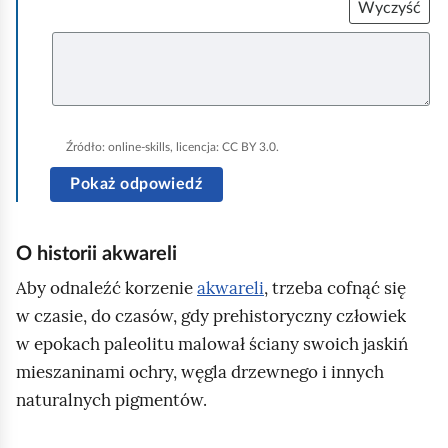
j
l
Wyczyść
ą
o
U
z
s
w
u
i
y
p
e
ę
m
ł
n
m
i
Źródło:
online-skills
, licencja: CC BY 3.0.
i
j
n
.
Pokaż odpowiedź
i
e
O historii akwareli
j
s
Aby odnaleźć korzenie
akwareli
, trzeba cofnąć się
z
w czasie, do czasów, gdy prehistoryczny człowiek
e
w epokach paleolitu malował ściany swoich jaskiń
n
mieszaninami ochry, węgla drzewnego i innych
i
naturalnych pigmentów.
e