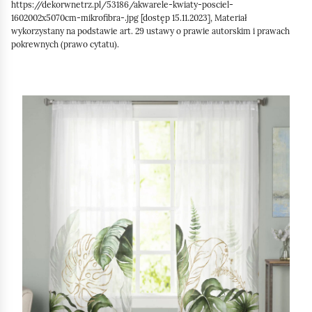
https://dekorwnetrz.pl/53186/akwarele-kwiaty-posciel-
1602002x5070cm-mikrofibra-.jpg [dostęp 15.11.2023], Materiał
wykorzystany na podstawie art. 29 ustawy o prawie autorskim i prawach
pokrewnych (prawo cytatu).
S
l
a
j
d
1
z
2