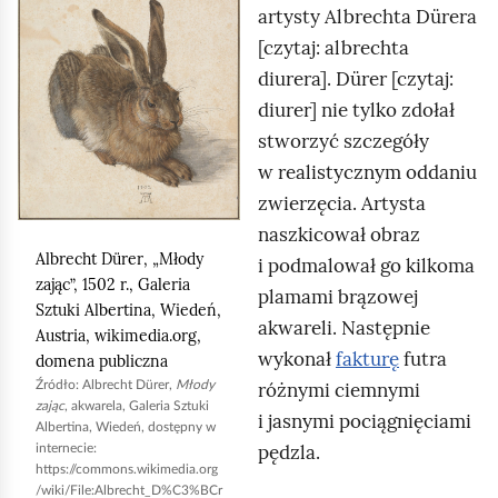
ą
artysty Albrechta Dürera
l
i
[czytaj: albrechta
i
m
diurera]. Dürer [czytaj:
k
p
diurer] nie tylko zdołał
n
a
stworzyć szczegóły
i
s
w realistycznym oddaniu
j
u
zwierzęcia. Artysta
,
,
naszkicował obraz
a
n
Albrecht Dürer
, „Młody
i podmalował go kilkoma
b
a
zając”, 1502 r., Galeria
plamami brązowej
y
Sztuki Albertina, Wiedeń,
k
akwareli. Następnie
u
Austria,
wikimedia.org
,
ł
wykonał
fakturę
futra
domena publiczna
r
a
Źródło:
Albrecht Dürer
,
Młody
różnymi ciemnymi
u
d
zając
, akwarela, Galeria Sztuki
i jasnymi pociągnięciami
c
Albertina, Wiedeń, dostępny w
a
pędzla.
internecie:
h
n
https://commons.wikimedia.org
o
/wiki/File:Albrecht_D%C3%BCr