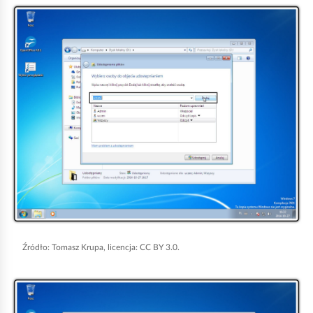
K
l
i
k
n
i
j
,
a
b
y
u
r
Źródło:
Tomasz Krupa, licencja: CC BY 3.0.
u
K
c
l
h