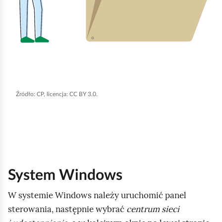
b
y
u
r
u
c
h
Źródło:
CP, licencja: CC BY 3.0.
o
m
i
ć
p
o
System Windows
d
W systemie Windows należy uruchomić panel
g
sterowania, następnie wybrać
centrum sieci
l