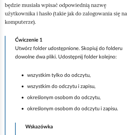
będzie musiała wpisać odpowiednią nazwę
i
użytkownika i hasło (takie jak do zalogowania się na
ć
komputerze).
p
o
d
Ćwiczenie
1
g
Utwórz folder udostępnione. Skopiuj do folderu
l
dowolne dwa pliki. Udostępnij folder kolejno:
ą
d
wszystkim tylko do odczytu,
wszystkim do odczytu i zapisu,
określonym osobom do odczytu,
określonym osobom do odczytu i zapisu.
Wskazówka