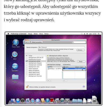
który go udostępnił. Aby udostępnić go wszystkim
m
trzeba kliknąć w uprawnienia użytkownika wszyscy
i
i wybrać rodzaj uprawnień.
ć
p
o
K
d
l
g
i
l
k
ą
n
d
i
j
,
a
b
y