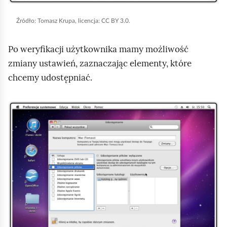
u
r
Źródło:
Tomasz Krupa, licencja: CC BY 3.0.
u
Po weryfikacji użytkownika mamy możliwość
c
zmiany ustawień, zaznaczając elementy, które
h
chcemy udostępniać.
o
m
i
K
ć
l
p
i
o
k
d
n
g
i
l
j
ą
,
d
a