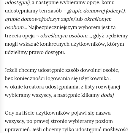
udostępnij
, a następnie wybieramy opcje, komu
i
udostępniamy ten zasób
– grupie domowej (odczyt)
,
ć
grupie domowej(odczyt zapis)
lub
określonym
p
osobom...
Najbezpieczniejszym wyborem jest ta
o
trzecia opcja ¬
określonym osobom...
, gdyż będziemy
d
mogli wskazać konkretnych użytkowników, którym
g
udzielimy prawo dostępu.
l
ą
d
Jeżeli chcemy udostępnić zasób dowolnej osobie,
bez konieczności logowania się użytkownika ,
w oknie kreatora udostępniania, z listy rozwijanej
wybieramy wszyscy, a następnie klikamy
dodaj
.
Gdy na liście użytkowników pojawi się nazwa
wszyscy, po prawej stronie wybieramy poziom
uprawnień. Jeśli chcemy tylko udostępnić możliwość