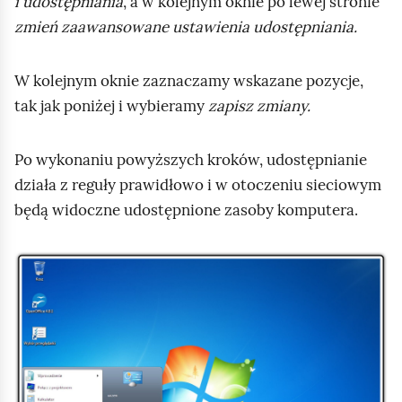
i udostępniania
, a w kolejnym oknie po lewej stronie
ą
zmień zaawansowane ustawienia udostępniania.
d
W kolejnym oknie zaznaczamy wskazane pozycje,
tak jak poniżej i wybieramy
zapisz zmiany.
Po wykonaniu powyższych kroków, udostępnianie
działa z reguły prawidłowo i w otoczeniu sieciowym
będą widoczne udostępnione zasoby komputera.
K
l
i
k
n
i