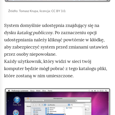
u
ą
r
d
Źródło:
Tomasz Krupa, licencja: CC BY 3.0.
u
System domyślnie udostępnia znajdujący się na
c
dysku
katalog publiczny
. Po zaznaczeniu opcji
h
udostępniania należy kliknąć powtórnie w kłódkę,
o
aby zabezpieczyć system przed zmianami ustawień
m
przez osoby niepowołane.
i
Każdy użytkownik, który widzi w sieci twój
ć
komputer będzie mógł pobrać z tego katalogu pliki,
p
które zostaną w nim umieszczone.
o
d
g
K
l
l
ą
i
d
k