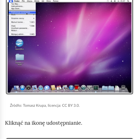
K
l
i
k
n
i
j
,
a
b
y
u
r
Źródło:
Tomasz Krupa, licencja: CC BY 3.0.
u
Kliknąć na ikonę udostępnianie.
c
h