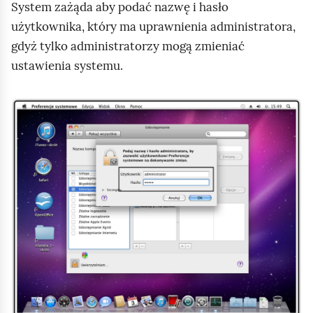
System zażąda aby podać nazwę i hasło
c
użytkownika, który ma uprawnienia administratora,
h
gdyż tylko administratorzy mogą zmieniać
o
ustawienia systemu.
m
i
ć
K
p
l
o
i
d
k
g
n
l
i
ą
j
d
,
a
b
y