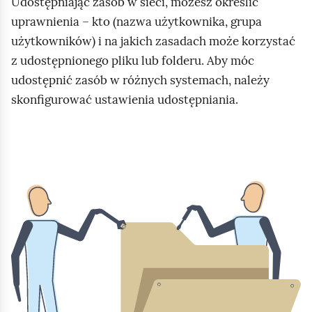
e
Udostępniając zasób w sieci, możesz określić
a
uprawnienia – kto (nazwa użytkownika, grupa
ś
c
użytkowników) i na jakich zasadach może korzystać
c
z
z udostępnionego pliku lub folderu. Aby móc
y
i
udostępnić zasób w różnych systemach, należy
t
n
skonfigurować ustawienia udostępniania.
i
k
K
ó
l
w
i
k
n
i
j
,
a