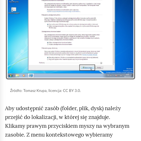
i
o
k
m
n
i
i
ć
j
p
,
o
a
d
b
g
y
l
u
ą
r
d
Źródło:
Tomasz Krupa, licencja: CC BY 3.0.
u
Aby udostępnić zasób (folder, plik, dysk) należy
c
przejść do lokalizacji, w której się znajduje.
h
Klikamy prawym przyciskiem myszy na wybranym
o
zasobie. Z menu kontekstowego wybieramy
m