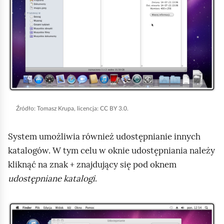
i
ć
j
p
,
o
a
d
b
g
y
l
u
ą
r
d
Źródło:
Tomasz Krupa, licencja: CC BY 3.0.
u
System umożliwia również udostępnianie innych
c
katalogów. W tym celu w oknie udostępniania należy
h
kliknąć na znak + znajdujący się pod oknem
o
udostępniane katalogi
.
m
i
ć
K
p
l