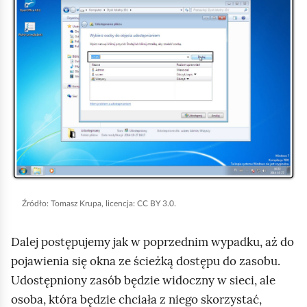
i
o
k
m
n
i
i
ć
j
p
,
o
a
d
b
g
y
l
u
ą
r
d
Źródło:
Tomasz Krupa, licencja: CC BY 3.0.
u
Dalej postępujemy jak w poprzednim wypadku, aż do
c
pojawienia się okna ze ścieżką dostępu do zasobu.
h
Udostępniony zasób będzie widoczny w sieci, ale
o
osoba, która będzie chciała z niego skorzystać,
m