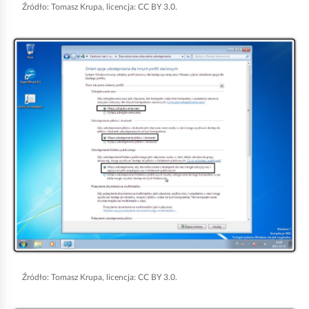
r
d
Źródło:
Tomasz Krupa, licencja: CC BY 3.0.
u
K
c
l
h
i
o
k
m
n
i
i
ć
j
p
,
o
a
d
b
g
y
l
u
ą
r
d
Źródło:
Tomasz Krupa, licencja: CC BY 3.0.
u