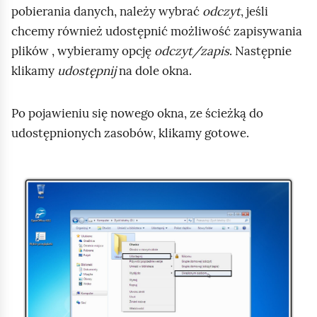
pobierania danych, należy wybrać
odczyt
, jeśli
chcemy również udostępnić możliwość zapisywania
plików , wybieramy opcję
odczyt/zapis
. Następnie
klikamy
udostępnij
na dole okna.
Po pojawieniu się nowego okna, ze ścieżką do
udostępnionych zasobów, klikamy gotowe.
S
l
a
j
d
1
z