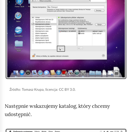
o
i
d
k
g
n
l
i
ą
j
d
,
a
b
y
u
r
Źródło:
Tomasz Krupa, licencja: CC BY 3.0.
u
Następnie wskazujemy katalog, który chcemy
c
udostępnić.
h
o
m
K