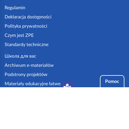
o
p
Regulamin
k
Deklaracja dostępności
a
Polityka prywatności
z
Czym jest ZPE
p
Standardy techniczne
e
.
Школа для вас
g
Archiwum e-materiałów
o
Podstrony projektów
v
Pomoc
Materiały edukacyjne łatwe
.
do czytania i zrozumienia
p
Tryby dostępności
l
Partnerzy: