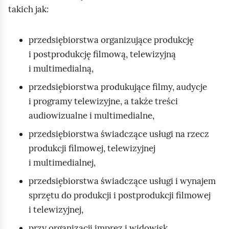
o
takich jak:
m
i
przedsiębiorstwa organizujące produkcję
ć
i postprodukcję filmową, telewizyjną
p
i multimedialną,
o
przedsiębiorstwa produkujące filmy, audycje
d
i programy telewizyjne, a także treści
g
audiowizualne i multimedialne,
l
ą
przedsiębiorstwa świadczące usługi na rzecz
d
produkcji filmowej, telewizyjnej
i multimedialnej,
przedsiębiorstwa świadczące usługi i wynajem
sprzętu do produkcji i postprodukcji filmowej
i telewizyjnej,
przy organizacji imprez i widowisk,