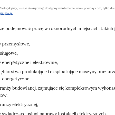
Elektryk przy puszce elektrycznej
, dostępny w internecie: www.pixabay.com, tylko do
zpe.gov.pl
.
że podejmować pracę w różnorodnych miejscach, takich j
y przemysłowe,
usługowe,
y energetyczne i elektrownie,
iębiorstwa produkujące i eksploatujące maszyny oraz ur
o‑energetyczne,
branży budowlanej, zajmujące się kompleksowym wyko
ków,
ranży elektrycznej,
 świadczące usługi naprawy instalacji elektrycznych.