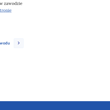
 w zawodzie
tronie
awodu