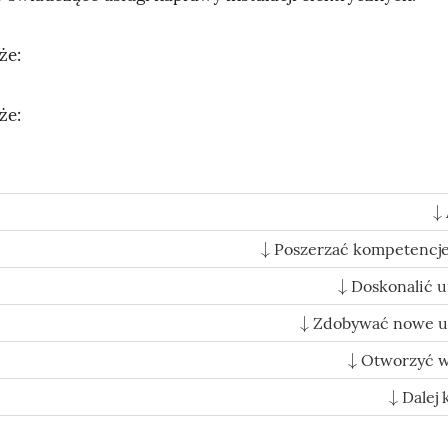
że:
że:
↓
↓
Poszerzać kompetencj
↓
Doskonalić u
↓
Zdobywać nowe u
↓
Otworzyć w
↓
Dalej k