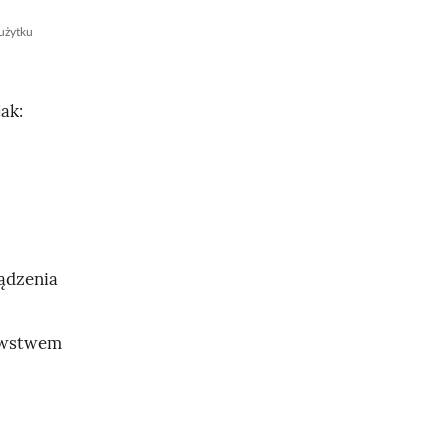
 użytku
ak:
ządzenia
nawstwem