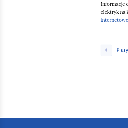
Informacje 
elektryk na
internetow
Plus
S