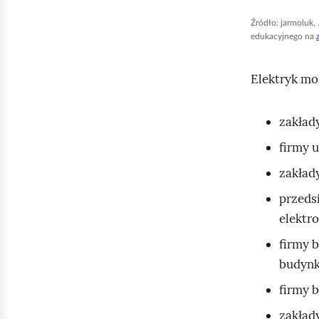
h
o
Źródło:
jarmoluk,
edukacyjnego na
m
i
Elektryk mo
ć
p
zakład
o
d
firmy 
g
zakład
l
przeds
ą
elektr
d
firmy 
budyn
firmy b
zakłady