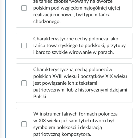
n
że taniec zaobserwowany na dworze
tańców dworskich obcego pochodzenia. Nie można
h
polskim pod względem najogólniej ujętej
a
jednak twierdzić, że był już to polonez, ponieważ o
realizacji ruchowej, był typem tańca
e
w
gatunku tańca decyduje nie tylko zespół cech
chodzonego.
c
choreotechnicznych. Warto podkreślić również to,
i
k
że nie każdy taniec chodzony, nawet polskiego
ą
Charakterystyczne cechy poloneza jako
ą
pochodzenia to polonez.
z
tańca towarzyskiego to podskoki, przytupy
,
i bardzo szybkie wirowanie w parach.
u
W zapisach muzycznych tego tańca utrwalonych
t
j
przez cudzoziemców odnaleźć można następujące
a
Charakterystyczną cechą polonezów
ą
nazwy: Chorea Polonica, Paletto Polacho, Polnischer
polskich XVIII wieku i początków XIX wieku
ń
c
Tanz, Polonoise, Polonaise i Polonesso.
jest powiązanie ich z tekstami
c
y
Polonez jest tańcem trójmiarowym, ma metrum ¾
patriotycznymi lub z historycznymi dziejami
z
m
Polski.
(trzy czwarte), tempo w całym tańcu jednakowe,
ą
d
umiarkowane – raczej wolne. Początek tańca
c
o
W instrumentalnych formach poloneza
rozpoczyna się zawsze na mocnej części taktu,
ą
w XIX wieku już sam tytuł utworu był
s
akcent wypada na mocnej i na słabej części taktu.
symbolem polskości i deklaracją
p
t
Forma muzyczna pierwszych polonezów była bardzo
patriotyczną kompozytora.
o