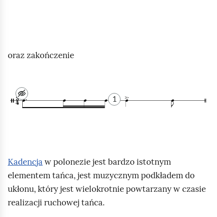
p
p
i
a
s
s
n
o
oraz zakończenie
u
w
t
a
Z
o
n
a
1
w
y
p
y
g
i
s
o
s
c
r
n
h
Kadencja
w polonezie jest bardzo istotnym
s
u
e
elementem tańca, jest muzycznym podkładem do
e
t
m
ukłonu, który jest wielokrotnie powtarzany w czasie
t
o
a
realizacji ruchowej tańca.
,
w
t
z