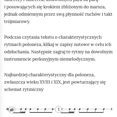
s
i posuwających się krokiem zbliżonym do marsza,
ą
z
y
jednak odmiennym przez swą płynność ruchów i takt
s
s
trójmiarowy.
u
t
k
k
n
o
Podczas czytania tekstu o charakterystycznych
i
rytmach poloneza, klikaj w zapisy nutowe w celu ich
e
odsłuchania. Następnie zagraj te rytmy na dowolnym
,
instrumencie perkusyjnym niemelodycznym.
c
z
Najbardziej charakterystyczny dla poloneza,
a
zwłaszcza wieku XVIII i XIX, jest powtarzający się
r
schemat rytmiczny
n
y
Z
d
1
a
o