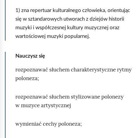
N
a
1) zna repertuar kulturalnego człowieka, orientując
z
się w sztandarowych utworach z dziejów historii
d
muzyki i współczesnej kultury muzycznej oraz
j
wartościowej muzyki popularnej.
ę
c
Nauczysz się
i
rozpoznawać słuchem charakterystyczne rytmy
u
poloneza;
d
ł
u
rozpoznawać słuchem stylizowane polonezy
g
w muzyce artystycznej
i
k
wymieniać cechy poloneza;
o