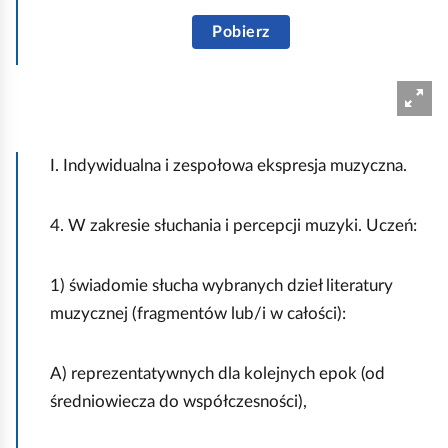
T
S
a
Pobierz
c
d
e
e
n
u
a
s
r
I. Indywidualna i zespołowa ekspresja muzyczna.
z
i
w
u
4. W zakresie słuchania i percepcji muzyki. Uczeń:
s
r
z
e
1) świadomie słucha wybranych dzieł literatury
z
ż
muzycznej (fragmentów lub/i w całości):
a
y
j
s
A) reprezentatywnych dla kolejnych epok (od
ę
e
średniowiecza do współczesności),
ć
r
d