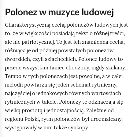
r
y
p
e
z
e
a
w
o
p
p
z
y
j
o
Polonez w muzyce ludowej
w
t
m
r
i
i
ś
o
y
e
e
l
r
k
t
e
ć
s
Charakterystyczną cechą polonezów ludowych jest
o
m
c
d
o
u
a
e
w
s
d
a
to, że w większości posiadają tekst o różnej treści,
a
z
e
n
s
m
z
z
p
z
n
ale nie patriotycznej. To jest ich znamienna cecha,
r
z
w
n
e
o
t
k
a
e
e
y
różniąca je od później powstałych polonezów
a
w
a
t
z
r
r
p
s
s
s
i
dworskich, czyli szlacheckich. Polonez ludowy to
ń
r
a
a
z
o
i
t
n
e
ą
przede wszystkim taniec chodzony, nigdy skakany.
c
t
k
k
.
y
p
s
d
a
d
Tempo w tych polonezach jest powolne, a w całej
z
o
e
z
t
W
c
k
a
s
w
melodii powtarza się jeden schemat rytmiczny,
i
o
z
.
m
z
ą
n
t
.
a
najczęściej o jednakowych równych wartościach
w
a
W
e
w
,
e
k
t
rytmicznych w takcie. Polonezy te odznaczają się
y
p
t
t
a
t
d
i
a
wielką prostotą i jednostajnością. Zależnie od
ż
i
a
r
r
r
w
,
k
regionu Polski, rytm polonezów był urozmaicany,
u
s
k
u
t
z
a
c
t
występowały w nim także synkopy.
p
a
c
m
e
y
t
z
y
a