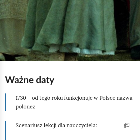
i
s
c
e
n
a
z
f
Ważne daty
i
l
1730 – od tego roku funkcjonuje w Polsce nazwa
m
polonez
u
P
a
Scenariusz lekcji dla nauczyciela:
n