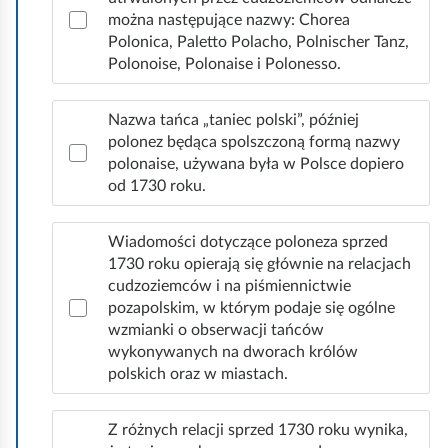
i
„Polnischer Tanz” z opisem podkreślającym, że był to
d
można następujące nazwy: Chorea
s
taniec typu chodzonego ze zginaniem nóg w
p
Polonica, Paletto Polacho, Polnischer Tanz,
t
s
kolanach i ukłonami, tańczony w wolnym tempie.
o
Polonoise, Polonaise i Polonesso.
a
w
Kolejna informacja opisuje taniec wykonany w 1574
k
i
w
roku, podczas uroczystości koronacyjnej Henryka
r
Nazwa tańca „taniec polski”, później
e
i
Walezego: „gdy Henryk Walezy zasiadł w Sali zabaw
polonez będąca spolszczoną formą nazwy
o
d
polonaise, używana była w Polsce dopiero
ł
na tronie, ozwały się dźwięki nieznanego tańca i
m
z
od 1730 roku.
a
przed królem przesuwać się zaczął wąż długi, wijący
i
n
.
p
się w niezliczone skręty, w którym tancerze wiedli
y
Wiadomości dotyczące poloneza sprzed
tancerki za ręce, a każda para przechodząc przed
a
m
1730 roku opierają się głównie na relacjach
tronem, składała majestatowi ukłon głęboki”.
r
s
cudzoziemców i na piśmiennictwie
ę
pozapolskim, w którym podaje się ogólne
t
Z różnych relacji z tego okresu wynika, że taniec
wzmianki o obserwacji tańców
s
r
zaobserwowany na dworze polskim pod względem
wykonywanych na dworach królów
z
o
najogólniej ujętej realizacji ruchowej, był typem
polskich oraz w miastach.
l
j
tańca chodzonego i prawdopodobnie jest odmienny
a
u
od znanej wówczas w Polsce pawany czy innych
Z różnych relacji sprzed 1730 roku wynika,
c