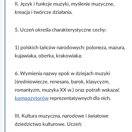
i
o
II. Język i funkcje muzyki, myślenie muzyczne,
i
p
kreacja i twórcze działania.
A
o
n
b
5. Uczeń określa charakterystyczne cechy:
d
r
r
a
1) polskich tańców narodowych: poloneza, mazura,
z
n
kujawiaka, oberka, krakowiaka;
e
i
j
a
6. Wymienia nazwy epok w dziejach muzyki
a
.
(średniowiecze, renesans, barok, klasycyzm,
W
romantyzm, muzyka XX w.) oraz potrafi wskazać
a
kompozytorów
reprezentatywnych dla nich.
j
d
III. Kultura muzyczna, narodowe i światowe
y
dziedzictwo kulturowe. Uczeń:
.