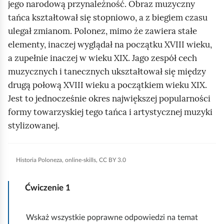
d
n
r
jego narodową przynależność. Obraz muzyczny
/
n
e
r
P
w
tańca kształtował się stopniowo, a z biegiem czasu
i
z
a
y
e
d
s
ulegał zmianom. Polonez, mimo że zawiera stałe
u
z
a
z
j
elementy, inaczej wyglądał na początku XVIII wieku,
z
d
n
a
a
i
e
a zupełnie inaczej w wieku XIX. Jago zespół cech
e
n
e
ń
i
muzycznych i tanecznych ukształtował się między
j
e
s
drugą połową XVIII wieku a początkiem wieku XIX.
p
k
Jest to jednocześnie okres największej popularności
a
i
formy towarzyskiej tego tańca i artystycznej muzyki
r
stylizowanej.
e
z
j
e
Z tego też czasu licznie zachowane zapisy poloneza
„
Z
wskazują, że był tańcem różnych środowisk
Historia Poloneza, online-skills, CC BY 3.0
P
o
społecznych: dworskiego (tańczyła go magnateria i
o
s
szlachta), mieszczańskiego, był pokazywany na
Ćwiczenie
1
l
i
scenie i uczono go w szkołach. Nazwa tańca: „taniec
o
a
polski”, później polonez, będąca spolszczoną formą
Wskaż wszystkie poprawne odpowiedzi na temat
n