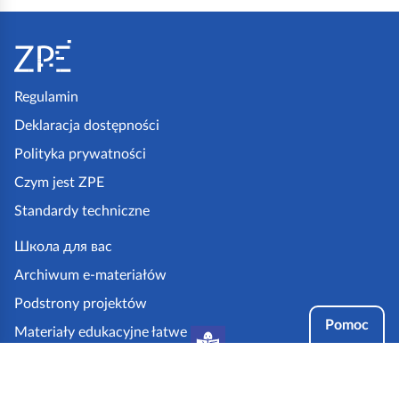
S
t
o
p
Regulamin
k
Deklaracja dostępności
a
Polityka prywatności
z
Czym jest ZPE
p
Standardy techniczne
e
.
Школа для вас
g
Archiwum e-materiałów
o
Podstrony projektów
v
Pomoc
Materiały edukacyjne łatwe
.
do czytania i zrozumienia
p
Tryby dostępności
l