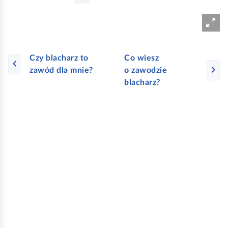
e
a
ś
c
c
z
y
i
Czy blacharz to
Co wiesz
t
zawód dla mnie?
o zawodzie
n
blacharz?
i
k
ó
w