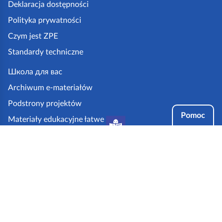
k
Deklaracja dostępności
a
Polityka prywatności
z
Czym jest ZPE
p
Standardy techniczne
e
.
Школа для вас
g
Archiwum e-materiałów
o
Podstrony projektów
v
Pomoc
Materiały edukacyjne łatwe
.
do czytania i zrozumienia
p
Tryby dostępności
l
Partnerzy: