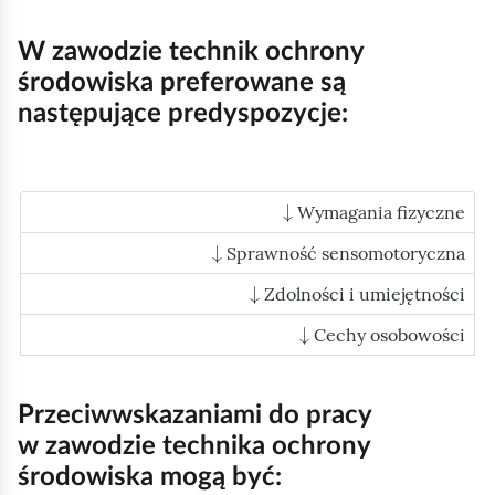
e
a
ś
c
W zawodzie technik ochrony
c
z
środowiska preferowane są
y
i
następujące predyspozycje:
t
n
i
↓
k
Wymagania fizyczne
ó
↓
Sprawność sensomotoryczna
w
↓
Zdolności i umiejętności
↓
Cechy osobowości
Przeciwwskazaniami do pracy
w zawodzie technika ochrony
środowiska mogą być: