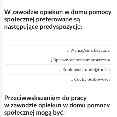
e
a
ś
c
W zawodzie opiekun w domu pomocy
c
z
społecznej preferowane są
y
i
następujące predyspozycje:
t
n
i
↓
k
Wymagania fizyczne
ó
↓
Sprawność sensomotoryczna
w
↓
Zdolności i umiejętności
↓
Cechy osobowości
Przeciwwskazaniem do pracy
w zawodzie opiekun w domu pomocy
społecznej mogą być: