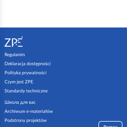
S
t
o
p
Regulamin
k
Deklaracja dostępności
a
Polityka prywatności
z
Czym jest ZPE
p
Standardy techniczne
e
.
Школа для вас
g
Archiwum e-materiałów
o
Podstrony projektów
v