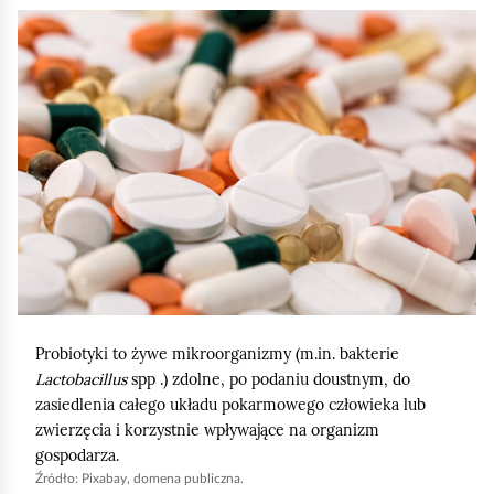
K
l
i
k
n
i
j
,
a
b
y
Probiotyki to żywe mikroorganizmy (m.in. bakterie
u
Lactobacillus
spp .) zdolne, po podaniu doustnym, do
r
zasiedlenia całego układu pokarmowego człowieka lub
u
zwierzęcia i korzystnie wpływające na organizm
gospodarza.
c
Źródło:
Pixabay, domena publiczna.
h