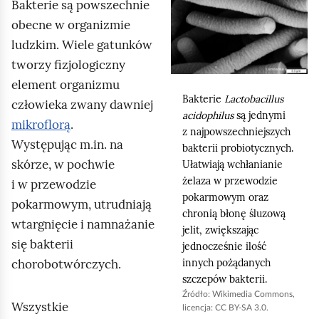
e
Bakterie są powszechnie
l
a
ś
obecne w organizmie
c
i
ludzkim. Wiele gatunków
c
z
k
tworzy fizjologiczny
y
i
n
t
element organizmu
i
Bakterie
Lactobacillus
n
człowieka zwany dawniej
j
acidophilus
są jednymi
i
mikroflorą
.
z najpowszechniejszych
,
k
Występując m.in. na
bakterii probiotycznych.
ó
a
skórze, w pochwie
Ułatwiają wchłanianie
w
b
żelaza w przewodzie
i w przewodzie
y
pokarmowym oraz
pokarmowym, utrudniają
u
chronią błonę śluzową
wtargnięcie i namnażanie
jelit, zwiększając
r
się bakterii
jednocześnie ilość
u
chorobotwórczych.
innych pożądanych
c
szczepów bakterii.
h
Źródło:
Wikimedia Commons
,
Wszystkie
licencja: CC BY-SA 3.0.
o