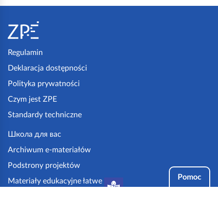
S
t
o
p
Regulamin
k
Deklaracja dostępności
a
Polityka prywatności
z
Czym jest ZPE
p
Standardy techniczne
e
.
Школа для вас
g
Archiwum e-materiałów
o
Podstrony projektów
v
Pomoc
Materiały edukacyjne łatwe
.
do czytania i zrozumienia
p
Tryby dostępności
l