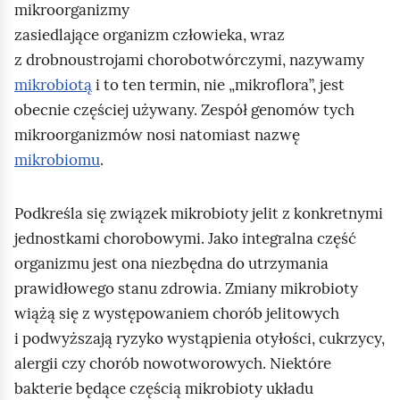
mikroorganizmy
m
zasiedlające organizm człowieka, wraz
i
z drobnoustrojami chorobotwórczymi, nazywamy
ć
mikrobiotą
i to ten termin, nie „mikroflora”, jest
p
obecnie częściej używany. Zespół genomów tych
o
mikroorganizmów nosi natomiast nazwę
d
mikrobiomu
.
g
l
Podkreśla się związek mikrobioty jelit z konkretnymi
ą
jednostkami chorobowymi. Jako integralna część
d
organizmu jest ona niezbędna do utrzymania
prawidłowego stanu zdrowia. Zmiany mikrobioty
wiążą się z występowaniem chorób jelitowych
i podwyższają ryzyko wystąpienia otyłości, cukrzycy,
alergii czy chorób nowotworowych. Niektóre
bakterie będące częścią mikrobioty układu