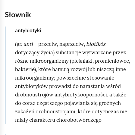
o
Słownik
m
i
antybiotyki
ć
p
(gr.
antí
– przeciw, naprzeciw,
biotikós
–
o
dotyczący życia) substancje wytwarzane przez
d
różne mikroorganizmy (pleśniaki, promieniowce,
g
bakterie), które hamują rozwój lub niszczą inne
l
mikroorganizmy; powszechne stosowanie
ą
antybiotyków prowadzi do narastania wśród
d
drobnoustrojów antybiotykooporności, a także
do coraz częstszego pojawiania się groźnych
zakażeń drobnoustrojami, które dotychczas nie
miały charakteru chorobotwórczego