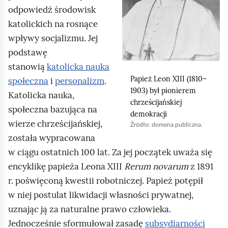
e
n
odpowiedź środowisk
a
ś
i
c
katolickich na rosnące
j
c
z
wpływy socjalizmu. Jej
,
y
i
podstawę
a
t
stanowią
katolicka nauka
n
b
Papież Leon XIII (1810–
społeczna
i
personalizm
.
i
y
1903) był pionierem
Katolicka nauka,
k
u
chrześcijańskiej
ó
społeczna bazująca na
demokracji
r
w
wierze chrześcijańskiej,
Źródło:
domena publiczna.
u
została wypracowana
c
w ciągu ostatnich 100 lat. Za jej początek uważa się
h
encyklikę papieża Leona XIII
Rerum novarum
z 1891
o
r. poświęconą kwestii robotniczej. Papież potępił
m
w niej postulat likwidacji własności prywatnej,
i
uznając ją za naturalne prawo człowieka.
ć
Jednocześnie sformułował zasadę
subsydiarności