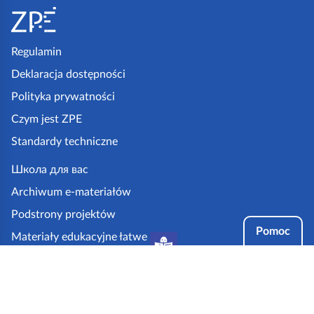
t
o
p
Regulamin
k
Deklaracja dostępności
a
Polityka prywatności
z
Czym jest ZPE
p
Standardy techniczne
e
.
Школа для вас
g
Archiwum e-materiałów
o
Podstrony projektów
v
Pomoc
Materiały edukacyjne łatwe
.
do czytania i zrozumienia
p
Tryby dostępności
l