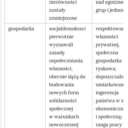
nierówności
nad egoizme
zostały
grup i jednost
zmniejszone
gospodarka
socjaldemokraci
respektowani
pierwotnie
własności
wyznawali
prywatnej,
zasadę
społeczna
uspołeczniania
gospodarka
własności,
rynkowa;
obecnie dążą do
dopuszczalna 
budowania
umiarkowana
nowych form
ingerencja
solidarności
państwa w sfe
społecznej
ekonomiczną
w warunkach
i społeczną; d
nowoczesnej
ranga pracy