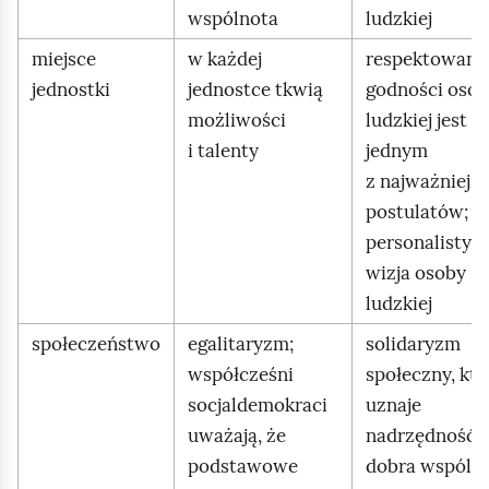
wspólnota
ludzkiej
miejsce
w każdej
respektowani
jednostki
jednostce tkwią
godności oso
możliwości
ludzkiej jest
i talenty
jednym
z najważniejs
postulatów;
personalistyc
wizja osoby
ludzkiej
społeczeństwo
egalitaryzm;
solidaryzm
współcześni
społeczny, któ
socjaldemokraci
uznaje
uważają, że
nadrzędność
podstawowe
dobra wspóln