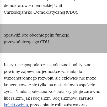
u
demokratów – niemieckiej Unii
c
Chrześcijańsko‑Demokratycznej (CDU).
h
o
m
Sprawdź, kto obecnie pełni funkcję
i
przewodniczącego CDU.
ć
p
o
d
Instytucje gospodarcze, społeczne i polityczne
g
powinny zapewniać jednostce warunki do
l
wszechstronnego rozwoju, ale człowiek nie może
ą
koncentrować się tylko na materialnym aspekcie
d
życia. Nauka społeczna Kościoła krytykuje zarówno
liberalizm, jak i socjalizm. Socjalizmowi zarzuca
kolektywizm
, przecenianie roli państwa oraz