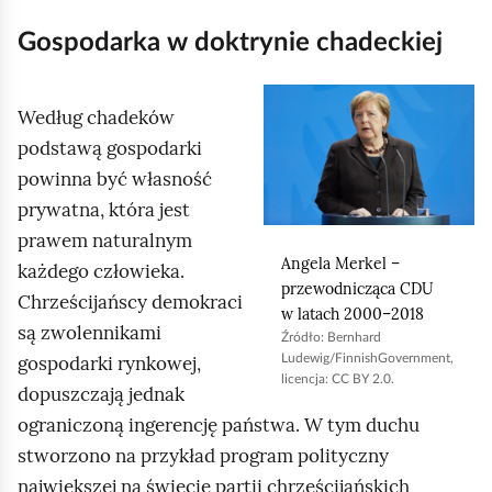
Gospodarka w doktrynie chadeckiej
K
Według chadeków
l
podstawą gospodarki
i
powinna być własność
k
prywatna, która jest
n
prawem naturalnym
i
Angela Merkel –
każdego człowieka.
j
przewodnicząca CDU
Chrześcijańscy demokraci
,
w latach 2000–2018
są zwolennikami
Źródło:
Bernhard
a
gospodarki rynkowej,
Ludewig/FinnishGovernment,
b
licencja: CC BY 2.0.
dopuszczają jednak
y
ograniczoną ingerencję państwa. W tym duchu
u
stworzono na przykład program polityczny
r
największej na świecie partii chrześcijańskich