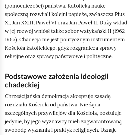
p
(pomocniczości) państwa. Katolicką naukę
o
społeczną rozwijali kolejni papieże, zwłaszcza Pius
d
XI, Jan XXIII, Paweł VI oraz Jan Paweł II. Duży wkład
g
w jej rozwój wniósł także sobór watykański II (1962–
l
1965). Chadecja nie jest politycznym instrumentem
ą
Kościoła katolickiego, gdyż rozgranicza sprawy
d
religijne oraz sprawy państwowe i polityczne.
Podstawowe założenia ideologii
chadeckiej
Chrześcijańska demokracja akceptuje zasadę
rozdziału Kościoła od państwa. Nie żąda
szczególnych przywilejów dla Kościoła, postuluje
jedynie, by jego wyznawcy mieli zagwarantowaną
swobodę wyznania i praktyk religijnych. Uznaje