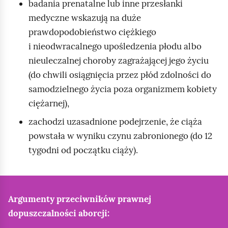
badania prenatalne lub inne przesłanki
e
j
:
medyczne wskazują na duże
s
ą
S
prawdopodobieństwo ciężkiego
t
c
y
i nieodwracalnego upośledzenia płodu albo
p
e
n
nieuleczalnej choroby zagrażającej jego życiu
r
p
d
(do chwili osiągnięcia przez płód zdolności do
z
a
r
samodzielnego życia poza organizmem kobiety
e
ń
o
ciężarnej),
r
s
m
y
zachodzi uzasadnione podejrzenie, że ciąża
t
p
w
powstała w wyniku czynu zabronionego (do 12
w
o
a
tygodni od początku ciąży).
a
a
n
.
b
i
P
o
e
o
r
Argumenty przeciwników prawnej
c
l
c
dopuszczalności aborcji:
i
s
y