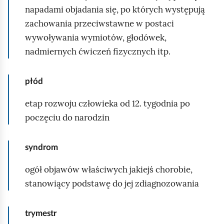
o
:
napadami objadania się, po których występują
y
i
♀
zachowania przeciwstawne w postaci
N
s
2
wywoływania wymiotów, głodówek,
a
t
4
nadmiernych ćwiczeń fizycznych itp.
z
n
♂
w
e
2
płód
a
(
0
k
c
etap rozwoju człowieka od 12. tygodnia po
R
a
z
poczęciu do narodzin
o
t
y
s
e
l
syndrom
j
g
i
a
o
ogół objawów właściwych jakiejś chorobie,
p
:
r
stanowiący podstawę do jej zdiagnozowania
o
♀
i
r
1
i
trymestr
o
8
: