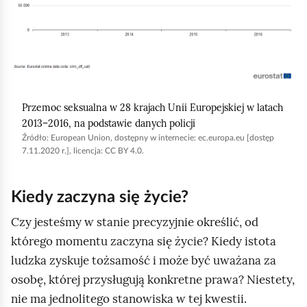
,
i
a
z
b
a
y
c
u
z
r
y
Przemoc seksualna w 28 krajach Unii Europejskiej w latach
u
2013–2016, na podstawie danych policji
n
c
Źródło:
European Union, dostępny w internecie: ec.europa.eu [dostęp
a
7.11.2020 r.], licencja: CC BY 4.0.
h
j
o
ą
m
Kiedy zaczyna się życie?
w
i
Czy jesteśmy w stanie precyzyjnie określić, od
s
ć
którego momentu zaczyna się życie? Kiedy istota
p
p
ludzka zyskuje tożsamość i może być uważana za
ó
o
osobę, której przysługują konkretne prawa? Niestety,
ł
d
nie ma jednolitego stanowiska w tej kwestii.
ż