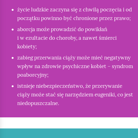
ą
k
j
życie ludzkie zaczyna się z chwilą poczęcia i od
ż
a
n
początku powinno być chronione przez prawo;
y
:
y
.
aborcja może prowadzić do powikłań
♀
O
i w ezultacie do choroby, a nawet śmierci
1
E
d
kobiety;
3
l
t
;
zabieg przerwania ciąży może mieć negatywny
e
e
♂
wpływ na zdrowie psychiczne kobiet – syndrom
m
g
1
poaborcyjny;
e
o
9
istnieje niebezpieczeństwo, że przerywanie
n
h
N
ciąży może stać się narzędziem eugeniki, co jest
t
a
o
niedopuszczalne.
y
s
r
n
ł
w
a
a
e
l
p
g
e