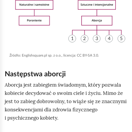
u
z
s
e
t
s
r
z
a
l
1
2
3
4
5
c
i
j
i
Źródło:
Englishsquare.pl sp. z o.o., licencja: CC BY-SA 3.0.
a
n
i
i
Następstwa aborcji
n
c
Aborcja jest zabiegiem świadomym, który pozwala
t
j
kobiecie decydować o swoim ciele i życiu. Mimo że
e
a
jest to zabieg dobrowolny, to wiąże się ze znacznymi
r
c
konsekwencjami dla zdrowia fizycznego
a
j
i psychicznego kobiety.
k
ę
t
s