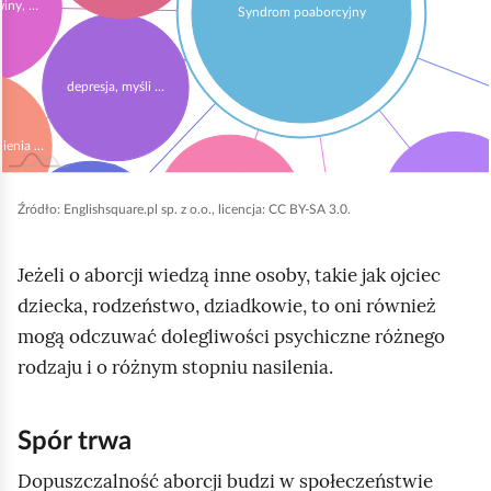
a
winy, …
Syndrom poaborcyjny
t
l
t
a
i
b
c
.
depresja, myśli …
l
h
L
o
)
i
nienia …
k
.
s
o
N
zaburzenia seksualne
trudności w zasypi
t
Źródło:
Englishsquare.pl sp. z o.o., licencja: CC BY-SA 3.0.
w
a
niskie poczucie …
a
y
m
e
Jeżeli o aborcji wiedzą inne osoby, takie jak ojciec
.
a
nadużywanie środków …
l
dziecka, rodzeństwo, dziadkowie, to oni również
G
p
e
mogą odczuwać dolegliwości psychiczne różnego
ł
i
m
rodzaju i o różnym stopniu nasilenia.
ó
e
e
w
z
n
n
Spór trwa
a
t
y
z
Dopuszczalność aborcji budzi w społeczeństwie
ó