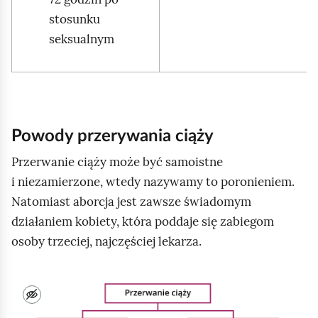
o
stosunku
l
seksualnym
a
t
k
ó
w
Powody przerywania ciąży
,
Przerwanie ciąży może być samoistne
k
i niezamierzone, wtedy nazywamy to poronieniem.
t
Natomiast aborcja jest zawsze świadomym
ó
działaniem kobiety, która poddaje się zabiegom
r
osoby trzeciej, najczęściej lekarza.
z
y
I
p
l
r