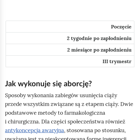
g
y
l
c
ą
i
Poczęcie
d
e
2 tygodnie po zapłodnieniu
n
a
2 miesiące po zapłodnieniu
j
III trymestr
w
c
Jak wykonuje się aborcję?
z
e
Sposoby wykonania zabiegów usunięcia ciąży
ś
przede wszystkim związane są z etapem ciąży. Dwie
n
podstawowe metody to farmakologiczna
i
i chirurgiczna. Dla części społeczeństwa również
e
antykoncepcja awaryjna
, stosowana po stosunku,
j
uważana jest za nieakceptowaną formę ingerencji