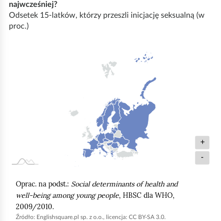
najwcześniej?
a
Odsetek 15-latków, którzy przeszli inicjację seksualną (w
p
proc.)
a
E
u
r
o
p
y
,
+
G
-
d
z
Oprac. na podst.:
Social determinants of health and
i
well‑being among young people
, HBSC dla WHO,
e
2009/2010.
w
Źródło:
Englishsquare.pl sp. z o.o., licencja: CC BY-SA 3.0.