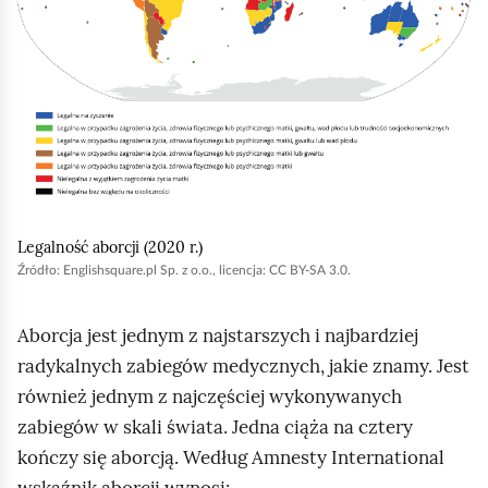
e
a
i
ś
c
j
c
z
,
y
i
a
t
b
n
y
i
k
u
ó
r
Legalność aborcji (2020 r.)
w
u
Źródło:
Englishsquare
.pl Sp. z o.o., licencja: CC BY-SA 3.0.
c
h
Aborcja jest jednym z najstarszych i najbardziej
o
radykalnych zabiegów medycznych, jakie znamy. Jest
m
również jednym z najczęściej wykonywanych
i
zabiegów w skali świata. Jedna ciąża na cztery
ć
kończy się aborcją. Według
Amnesty International
p