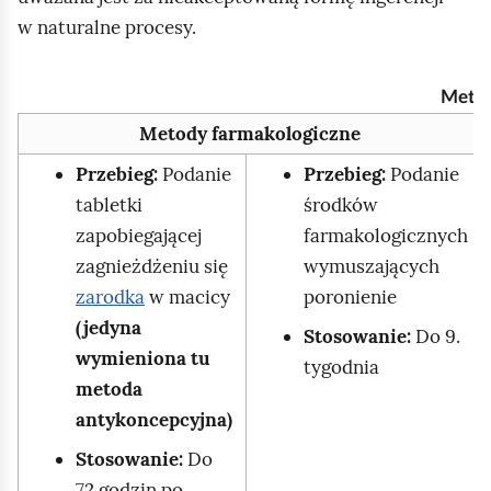
?
w naturalne procesy.
O
d
Metod
s
Metody farmakologiczne
e
t
Przebieg:
Podanie
Przebieg:
Podanie
e
tabletki
środków
k
zapobiegającej
farmakologicznych
p
zagnieżdżeniu się
wymuszających
i
zarodka
w macicy
poronienie
ę
(jedyna
Stosowanie:
Do 9.
t
wymieniona tu
tygodnia
n
metoda
a
antykoncepcyjna)
s
Stosowanie:
Do
t
72 godzin po