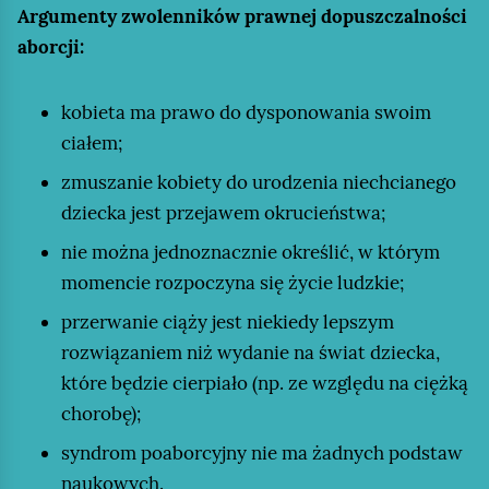
r
Argumenty zwolenników prawnej dopuszczalności
i
ż
o
aborcji:
a
ą
w
:
c
a
♀
kobieta ma prawo do dysponowania swoim
e
d
3
ciałem;
d
z
0
zmuszanie kobiety do urodzenia niechcianego
o
ą
♂
dziecka jest przejawem okrucieństwa;
k
d
2
a
nie można jednoznacznie określić, w którym
w
6
t
momencie rozpoczyna się życie ludzkie;
a
S
e
r
przerwanie ciąży jest niekiedy lepszym
z
g
a
rozwiązaniem niż wydanie na świat dziecka,
w
o
m
które będzie cierpiało (np. ze względu na ciężką
e
r
i
chorobę);
c
i
o
j
syndrom poaborcyjny nie ma żadnych podstaw
i
n
a
naukowych.
S