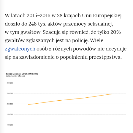
E
u
W latach 2015–2016 w 28 krajach Unii Europejskiej
r
doszło do 248 tys. aktów przemocy seksualnej,
o
w tym gwałtów. Szacuje się również, że tylko 20%
p
gwałtów zgłaszanych jest na policję. Wiele
i
zgwałconych
osób z różnych powodów nie decyduje
e
się na zawiadomienie o popełnieniu przestępstwa.
n
a
K
s
l
t
i
o
k
l
n
a
i
t
j
k