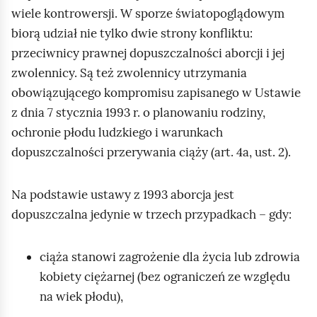
m
n
wiele kontrowersji. W sporze światopoglądowym
w
h
a
biorą udział nie tylko dwie strony konfliktu:
:
a
c
przeciwnicy prawnej dopuszczalności aborcji i jej
N
s
z
zwolennicy. Są też zwolennicy utrzymania
a
ł
o
obowiązującego kompromisu zapisanego w Ustawie
z
e
n
z dnia 7 stycznia 1993 r. o planowaniu rodziny,
w
m
e
ochronie płodu ludzkiego i warunkach
a
s
s
dopuszczalności przerywania ciąży (art. 4a, ust. 2).
k
c
ą
a
h
n
Na podstawie ustawy z 1993 aborcja jest
t
e
a
dopuszczalna jedynie w trzech przypadkach – gdy:
e
m
s
g
a
t
o
ciąża stanowi zagrożenie dla życia lub zdrowia
t
ę
r
kobiety ciężarnej (bez ograniczeń ze względu
u
p
i
na wiek płodu),
j
u
i