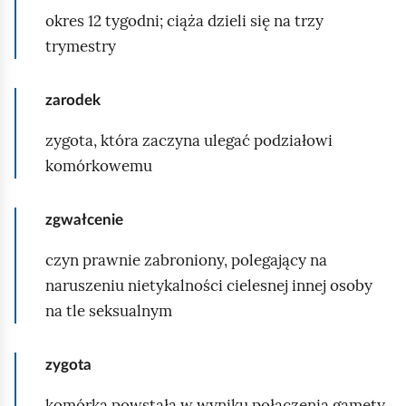
n
♂
okres 12 tygodni; ciąża dzieli się na trzy
n
i
3
trymestry
i
e
7
s
n
L
k
zarodek
i
i
i
e
zygota, która zaczyna ulegać podziałowi
t
e
)
komórkowemu
w
p
o
a
o
r
:
zgwałcenie
c
a
♀
z
czyn prawnie zabroniony, polegający na
z
1
u
naruszeniu nietykalności cielesnej innej osoby
s
2
c
na tle seksualnym
z
♂
i
t
2
e
u
zygota
6
w
c
Ł
komórka powstała w wyniku połączenia gamety
ł