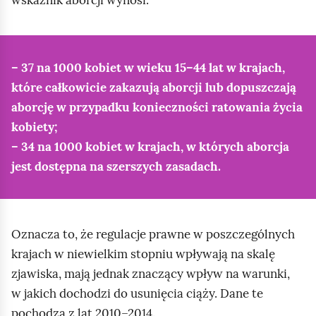
wskaźnik aborcji wynosi:
o
d
g
– 37 na 1000 kobiet w wieku 15–44 lat w krajach,
l
które całkowicie zakazują aborcji lub dopuszczają
ą
aborcję w przypadku konieczności ratowania życia
d
kobiety;
– 34 na 1000 kobiet w krajach, w których aborcja
jest dostępna na szerszych zasadach.
Oznacza to, że regulacje prawne w poszczególnych
krajach w niewielkim stopniu wpływają na skalę
zjawiska, mają jednak znaczący wpływ na warunki,
w jakich dochodzi do usunięcia ciąży. Dane te
pochodzą z lat 2010–2014.