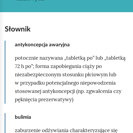
a
:
y
:
♀
n
n
3
d
a
Słownik
2
r
t
♂
o
u
antykoncepcja awaryjna
3
m
r
1
potocznie nazywana „tabletką po” lub „tabletką
p
a
F
72 h po”; forma zapobiegania ciąży po
o
l
i
niezabezpieczonym stosunku płciowym lub
a
n
n
w przypadku potencjalnego niepowodzenia
b
e
l
stosowanej antykoncepcji (np. zgwałcenia czy
o
i
a
pęknięcia prezerwatywy)
r
n
c
s
d
y
bulimia
a
i
j
m
a
zaburzenie odżywiania charakteryzujące się
n