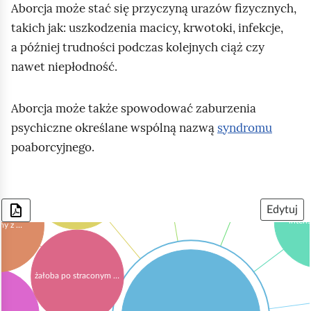
y
Aborcja może stać się przyczyną urazów fizycznych,
e
w
takich jak: uszkodzenia macicy, krwotoki, infekcje,
k
n
a później trudności podczas kolejnych ciąż czy
s
a
nawet niepłodność.
u
u
a
k
Aborcja może także spowodować zaburzenia
l
a
psychiczne określane wspólną nazwą
syndromu
n
z
poaborcyjnego.
ą
u
sny, złudzenia i …
nawracające, …
(
j
złość
w
M
e
p
a
Edytuj
s
inten
r
my z …
p
c
o
a
h
c
m
e
żałoba po straconym …
e
y
m
n
ś