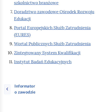
e
szkolnictwo branżowe
a
ś
c
Doradztwo zawodowe Ośrodek Rozwoju
c
z
Edukacji
y
i
Portal Europejskich Służb Zatrudnienia
t
(EURES)
n
i
Wortal Publicznych Służb Zatrudnienia
k
Zintegrowany System Kwalifikacji
ó
w
Instytut Badań Edukacyjnych
Informator
o zawodzie