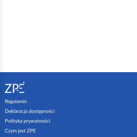
S
t
o
p
Regulamin
k
Deklaracja dostępności
a
Polityka prywatności
z
Czym jest ZPE
p