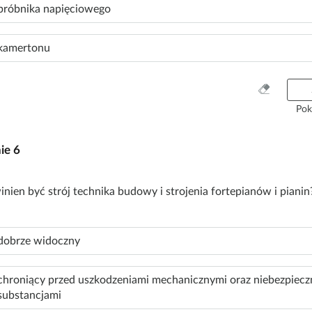
k
próbnika napięciowego
o
kamertonu
W
y
Pok
c
z
nie
6
y
ś
ć
inien być strój technika budowy i strojenia fortepianów i pianin
w
s
z
dobrze widoczny
y
s
t
chroniący przed uszkodzeniami mechanicznymi oraz niebezpiec
k
substancjami
o