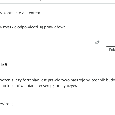
t
k
w kontakcie z klientem
o
wszystkie odpowiedzi są prawidłowe
W
y
Pok
c
z
nie
5
y
ś
ć
dzenia, czy fortepian jest prawidłowo nastrojony, technik bud
w
a fortepianów i pianin w swojej pracy używa:
s
z
y
gwizdka
s
t