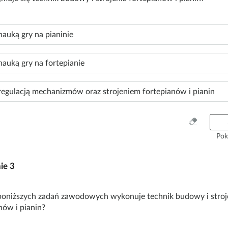
w
s
z
nauką gry na pianinie
y
s
t
nauką gry na fortepianie
k
o
regulacją mechanizmów oraz strojeniem fortepianów i pianin
W
y
Pok
c
z
nie
3
y
ś
ć
 poniższych zadań zawodowych wykonuje technik budowy i stroj
w
nów i pianin?
s
z