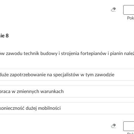
W
y
Pok
c
z
nie
8
y
ś
ć
w zawodu technik budowy i strojenia fortepianów i pianin nale
w
s
z
duże zapotrzebowanie na specjalistów w tym zawodzie
y
s
t
praca w zmiennych warunkach
k
o
konieczność dużej mobilności
W
y