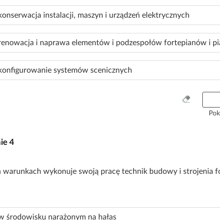
y
konserwacja instalacji, maszyn i urządzeń elektrycznych
s
t
k
renowacja i naprawa elementów i podzespołów fortepianów i pi
o
konfigurowanie systemów scenicznych
W
y
Pok
c
z
nie
4
y
ś
ć
 warunkach wykonuje swoją pracę technik budowy i strojenia f
w
s
z
y
w środowisku narażonym na hałas
s