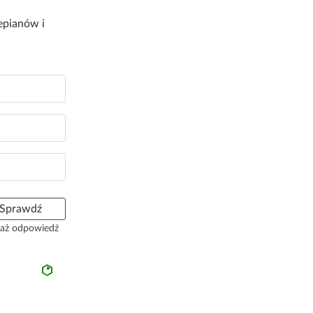
epianów i
Sprawdź
aż odpowiedź