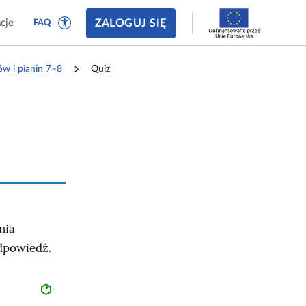
ZALOGUJ SIĘ
cje
FAQ
ów i pianin 7–8
Quiz
nia
odpowiedź.