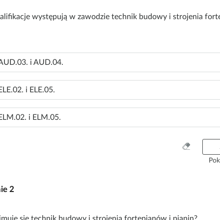
alifikacje występują w zawodzie technik budowy i strojenia fort
AUD.03. i AUD.04.
ELE.02. i ELE.05.
ELM.02. i ELM.05.
W
y
Pok
c
z
nie
2
y
ś
ć
muje się technik budowy i strojenia fortepianów i pianin?