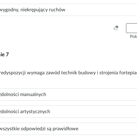
wygodny, niekrępujący ruchów
W
y
Pok
c
z
nie
7
y
ś
ć
redyspozycji wymaga zawód technik budowy i strojenia fortepia
w
s
z
zdolności manualnych
y
s
t
zdolności artystycznych
k
o
wszystkie odpowiedzi są prawidłowe