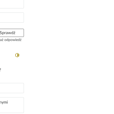
Sprawdź
aż odpowiedź
?
znymi