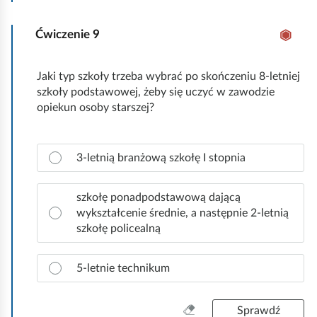
w
c
i
z
d
Ćwiczenie
9
y
ł
ś
o
ć
Jaki typ szkoły trzeba wybrać po skończeniu 8-letniej
w
w
szkoły podstawowej, żeby się uczyć w zawodzie
ą
s
opiekun osoby starszej?
o
z
d
y
p
s
Z
o
3-letnią branżową szkołę I stopnia
t
a
w
k
z
i
o
n
szkołę ponadpodstawową dającą
e
a
wykształcenie średnie, a następnie 2-letnią
d
c
szkołę policealną
ź
z
.
p
5-letnie technikum
r
a
w
W
Sprawdź