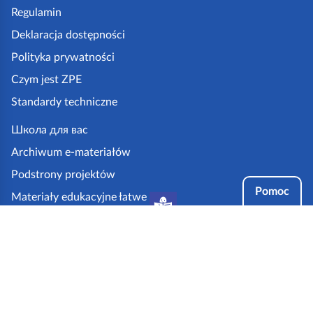
p
Regulamin
k
Deklaracja dostępności
a
Polityka prywatności
z
Czym jest ZPE
p
Standardy techniczne
e
.
Школа для вас
g
Archiwum e-materiałów
o
Podstrony projektów
v
Pomoc
Materiały edukacyjne łatwe
.
do czytania i zrozumienia
p
Tryby dostępności
l
Partnerzy: