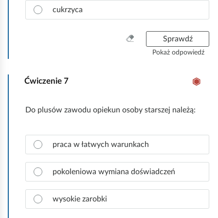
c
d
cukrzyca
z
ź
p
.
r
W
Sprawdź
a
y
Pokaż odpowiedź
w
c
i
z
d
Ćwiczenie
7
y
ł
ś
o
ć
Do plusów zawodu opiekun osoby starszej należą:
w
w
ą
s
o
z
Z
d
praca w łatwych warunkach
y
a
p
s
z
o
t
n
pokoleniowa wymiana doświadczeń
w
k
a
i
o
c
e
wysokie zarobki
z
d
p