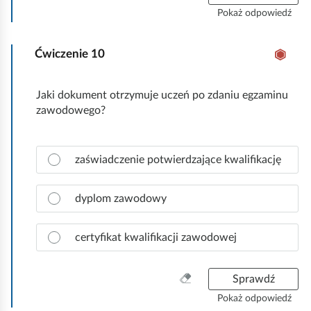
i
y
Pokaż odpowiedź
d
c
ł
z
o
Ćwiczenie
10
y
w
ś
ą
ć
Jaki dokument otrzymuje uczeń po zdaniu egzaminu
o
w
zawodowego?
d
s
p
z
o
y
Z
w
zaświadczenie potwierdzające kwalifikację
s
a
i
t
z
e
k
n
dyplom zawodowy
d
o
a
ź
c
.
certyfikat kwalifikacji zawodowej
z
p
r
W
Sprawdź
a
y
Pokaż odpowiedź
w
c