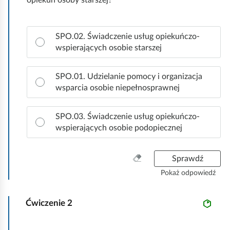
e
opiekun osoby starszej?
a
ś
c
c
Z
z
SPO.02. Świadczenie usług opiekuńczo-
a
y
i
wspierających osobie starszej
z
t
n
n
a
SPO.01. Udzielanie pomocy i organizacja
i
c
wsparcia osobie niepełnosprawnej
k
z
ó
p
SPO.03. Świadczenie usług opiekuńczo-
w
r
wspierających osobie podopiecznej
a
w
i
W
Sprawdź
d
y
Pokaż odpowiedź
ł
c
o
z
w
Ćwiczenie
2
y
ą
ś
o
ć