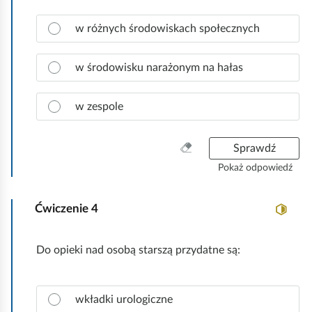
d
z
Z
p
w różnych środowiskach społecznych
y
a
o
s
z
w
t
n
w środowisku narażonym na hałas
i
k
a
e
o
c
d
w zespole
z
ź
p
.
r
W
Sprawdź
a
y
Pokaż odpowiedź
w
c
i
z
d
Ćwiczenie
4
y
ł
ś
o
ć
Do opieki nad osobą starszą przydatne są:
w
w
ą
s
o
z
Z
d
wkładki urologiczne
y
a