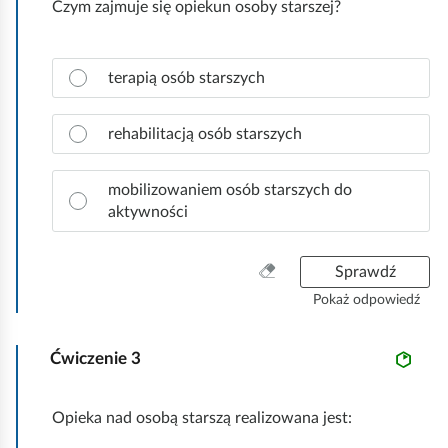
Czym zajmuje się opiekun osoby starszej?
d
w
p
s
o
z
Z
w
terapią osób starszych
y
a
i
s
z
e
t
n
rehabilitacją osób starszych
d
k
a
ź
o
c
.
mobilizowaniem osób starszych do
z
aktywności
p
r
a
W
Sprawdź
w
y
Pokaż odpowiedź
i
c
d
z
ł
Ćwiczenie
3
y
o
ś
w
ć
Opieka nad osobą starszą realizowana jest:
ą
w
o
s