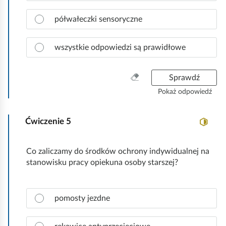
p
s
z
o
t
n
półwałeczki sensoryczne
w
k
a
i
o
c
e
wszystkie odpowiedzi są prawidłowe
z
d
p
ź
r
W
Sprawdź
.
a
y
Pokaż odpowiedź
w
c
i
z
d
Ćwiczenie
5
y
ł
ś
o
ć
Co zaliczamy do środków ochrony indywidualnej na
w
w
stanowisku pracy opiekuna osoby starszej?
ą
s
o
z
d
y
Z
p
pomosty jezdne
s
a
o
t
z
w
k