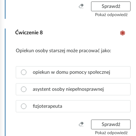
ź
r
W
Sprawdź
.
a
y
Pokaż odpowiedź
w
c
i
z
d
Ćwiczenie
8
y
ł
ś
o
ć
Opiekun osoby starszej może pracować jako:
w
w
ą
s
o
z
Z
d
opiekun w domu pomocy społecznej
y
a
p
s
z
o
t
n
asystent osoby niepełnosprawnej
w
k
a
i
o
c
e
fizjoterapeuta
z
d
p
ź
r
W
Sprawdź
.
a
y
Pokaż odpowiedź