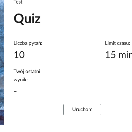
Test
Quiz
Liczba pytań:
Limit czasu:
10
15 mi
Twój ostatni
wynik:
-
Uruchom