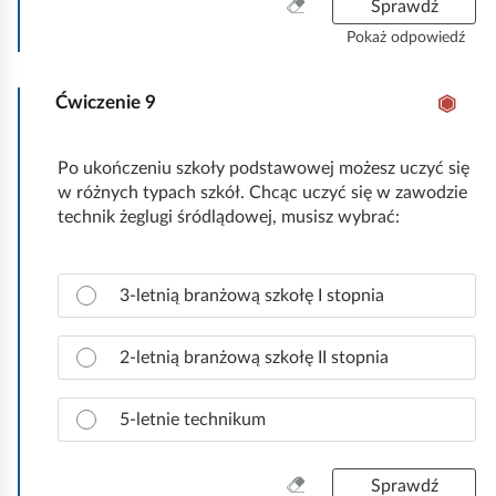
r
W
Sprawdź
.
a
y
Pokaż odpowiedź
w
c
i
z
d
Ćwiczenie
9
y
ł
ś
o
ć
Po ukończeniu szkoły podstawowej możesz uczyć się
w
w
w różnych typach szkół. Chcąc uczyć się w zawodzie
ą
s
technik żeglugi śródlądowej, musisz wybrać:
o
z
d
y
p
s
Z
o
3-letnią branżową szkołę I stopnia
t
a
w
k
z
i
o
n
2-letnią branżową szkołę II stopnia
e
a
d
c
ź
5-letnie technikum
z
.
p
r
W
Sprawdź