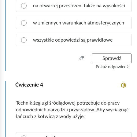
Z
o
na otwartej przestrzeni także na wysokości
s
a
w
t
z
i
k
n
w zmiennych warunkach atmosferycznych
e
o
a
d
c
ź
wszystkie odpowiedzi są prawidłowe
z
.
p
r
W
Sprawdź
a
y
Pokaż odpowiedź
w
c
i
z
d
Ćwiczenie
4
y
ł
ś
o
ć
Technik żeglugi śródlądowej potrzebuje do pracy
w
w
odpowiednich narzędzi i przyrządów. Aby wyciągnąć
ą
s
łańcuch z kotwicą z wody użyje:
o
z
d
y
p
s
Z