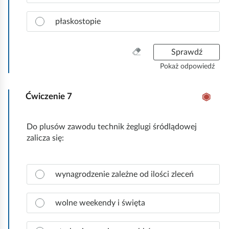
a
e
c
d
płaskostopie
z
ź
p
.
r
W
Sprawdź
a
y
Pokaż odpowiedź
w
c
i
z
d
Ćwiczenie
7
y
ł
ś
o
ć
Do plusów zawodu technik żeglugi śródlądowej
w
w
zalicza się:
ą
s
o
z
d
y
Z
p
wynagrodzenie zależne od ilości zleceń
s
a
o
t
z
w
k
n
wolne weekendy i święta
i
o
a
e
c