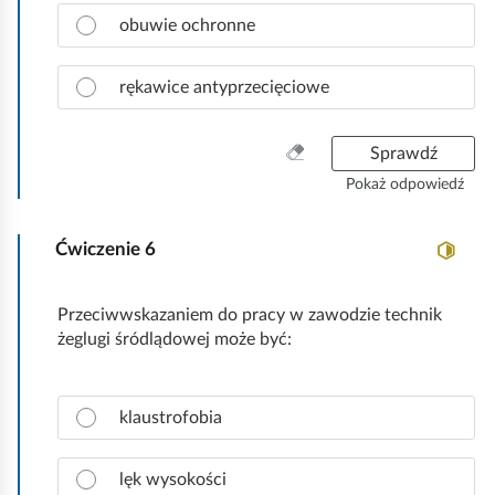
z
w
k
n
obuwie ochronne
i
o
a
e
c
d
rękawice antyprzecięciowe
z
ź
p
.
r
W
Sprawdź
a
y
Pokaż odpowiedź
w
c
i
z
d
Ćwiczenie
6
y
ł
ś
o
ć
Przeciwwskazaniem do pracy w zawodzie technik
w
w
żeglugi śródlądowej może być:
ą
s
o
z
d
y
Z
p
klaustrofobia
s
a
o
t
z
w
k
n
lęk wysokości
i
o