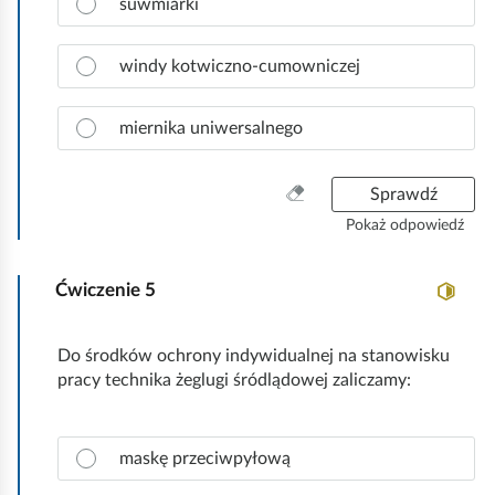
o
suwmiarki
t
a
w
k
z
i
o
n
windy kotwiczno-cumowniczej
e
a
d
c
ź
miernika uniwersalnego
z
.
p
r
W
Sprawdź
a
y
Pokaż odpowiedź
w
c
i
z
d
Ćwiczenie
5
y
ł
ś
o
ć
Do środków ochrony indywidualnej na stanowisku
w
w
pracy technika żeglugi śródlądowej zaliczamy:
ą
s
o
z
d
y
Z
p
maskę przeciwpyłową
s
a
o
t