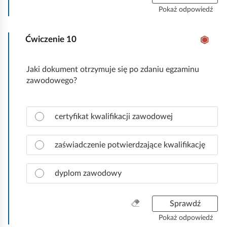
a
y
Pokaż odpowiedź
w
c
i
z
d
Ćwiczenie
10
y
ł
ś
o
ć
Jaki dokument otrzymuje się po zdaniu egzaminu
w
w
zawodowego?
ą
s
o
z
d
y
Z
p
certyfikat kwalifikacji zawodowej
s
a
o
t
z
w
k
n
zaświadczenie potwierdzające kwalifikację
i
o
a
e
c
d
dyplom zawodowy
z
ź
p
.
r
W
Sprawdź
a
y
Pokaż odpowiedź
w
c