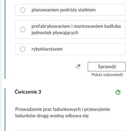
o
z
Z
d
planowaniem podróży statkiem
y
a
p
s
z
o
t
n
prefabrykowaniem i montowaniem kadłuba
w
k
a
jednostek pływających
i
o
c
e
z
d
rybołówstwem
p
ź
r
.
a
W
Sprawdź
w
y
Pokaż odpowiedź
i
c
d
z
ł
Ćwiczenie
3
y
o
ś
w
ć
Prowadzenie prac ładunkowych i przewożenie
ą
w
ładunków drogą wodną odbywa się:
o
s
d
z
p
y