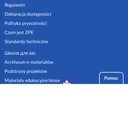
p
Regulamin
k
Deklaracja dostępności
a
Polityka prywatności
z
Czym jest ZPE
p
Standardy techniczne
e
.
Школа для вас
g
Archiwum e-materiałów
o
Podstrony projektów
v
Pomoc
Materiały edukacyjne łatwe
.
do czytania i zrozumienia
p
Tryby dostępności
l
Partnerzy: