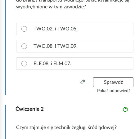
e
do branży transportu wodnego. Jakie kwalifikacje są
a
wyodrębnione w tym zawodzie?
ś
c
c
z
Z
y
i
TWO.02. i TWO.05.
a
t
z
n
n
TWO.08. i TWO.09.
i
a
k
c
ELE.08. i ELM.07.
ó
z
w
p
r
W
Sprawdź
a
y
Pokaż odpowiedź
w
c
i
z
d
Ćwiczenie
2
y
ł
ś
o
ć
Czym zajmuje się technik żeglugi śródlądowej?
w
w
ą
s