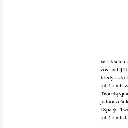
W tekście n
zostawiaj 1 l
Kiedy na koń
lub 1 znak, 
Twardą spa
jednocześnie
i Spacja. Tw
lub 1 znak 