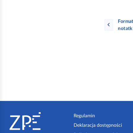
Forma
notatk
S
t
Regulamin
Deklaracja dostępności
o