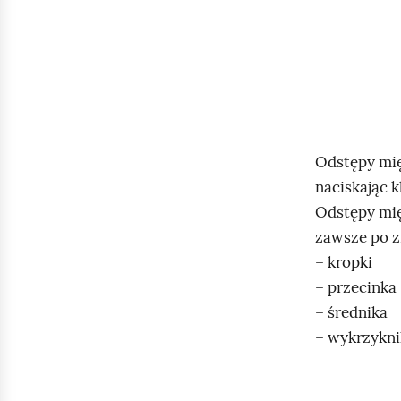
Odstępy mi
naciskając k
Odstępy mi
zawsze po z
– kropki
– przecinka
– średnika
– wykrzykni