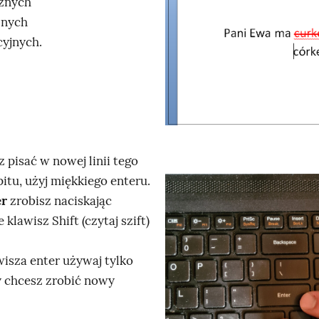
cznych
k
znych
n
cyjnych.
i
j
,
a
b
y
 pisać w nowej linii tego
u
itu, użyj miękkiego enteru.
r
K
er
zrobisz naciskając
u
l
 klawisz Shift (czytaj szift)
c
i
h
k
isza enter używaj tylko
o
n
y chcesz zrobić nowy
m
i
i
j