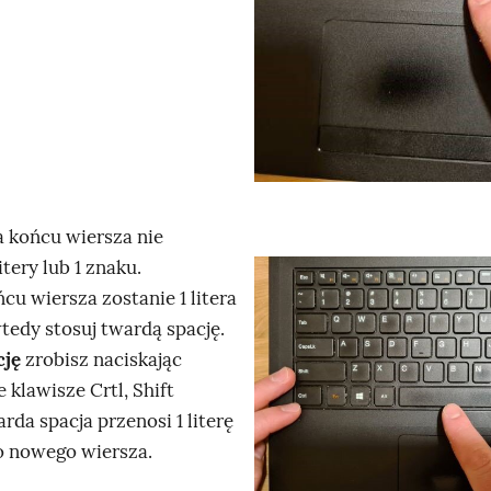
g
b
l
y
ą
u
d
r
u
c
h
o
a końcu wiersza nie
m
itery lub 1 znaku.
K
i
cu wiersza zostanie 1 litera
l
ć
wtedy stosuj twardą spację.
i
p
cję
zrobisz naciskając
k
o
 klawisze Crtl, Shift
n
d
arda spacja przenosi 1 literę
i
g
do nowego wiersza.
j
l
,