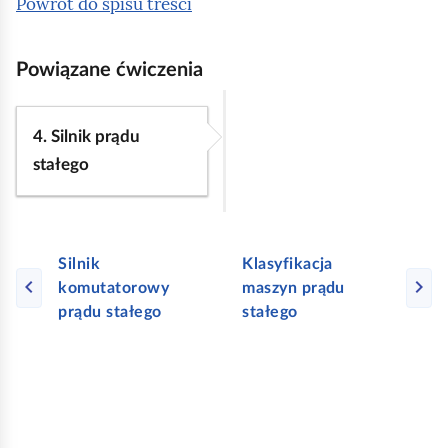
Powrót do spisu treści
n
t
z
Powiązane ćwiczenia
e
z
4. Silnik prądu
w
stałego
o
j
a
m
Silnik
Klasyfikacja
komutatorowy
maszyn prądu
i
prądu stałego
stałego
m
i
e
d
z