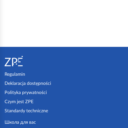
S
t
o
p
Regulamin
k
Deklaracja dostępności
a
Polityka prywatności
z
Czym jest ZPE
p
Standardy techniczne
e
.
Школа для вас