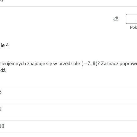
W
y
Pok
c
z
nie
4
y
ś
ć
⟨
-
7
,
9
)
b nieujemnych znajduje się w przedziale
? Zaznacz popraw
w
dź.
s
z
y
8
s
t
k
9
o
10