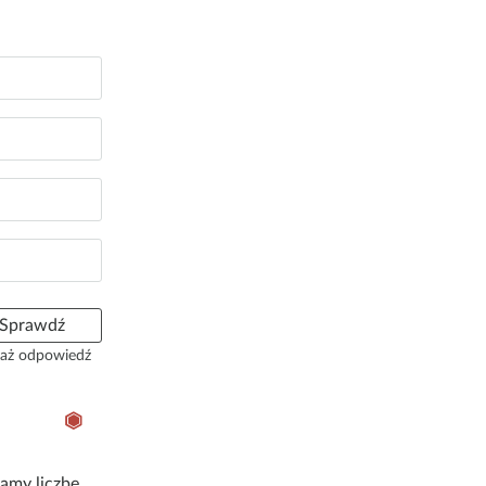
Sprawdź
aż odpowiedź
mamy liczbę