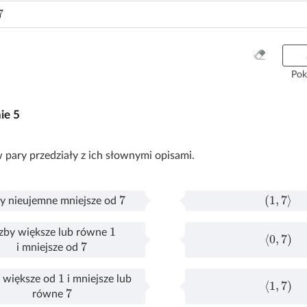
7
W
y
Pok
c
z
nie
5
y
ś
ć
 pary przedziały z ich słownymi opisami.
w
s
z
7
(
1
,
7
⟩
by nieujemne mniejsze od
y
P
l
s
o
i
1
czby większe lub równe
⟨
0
,
7
)
t
ł
c
7
P
l
i mniejsze od
k
ą
z
o
i
o
c
b
1
ł
c
y większe od
i mniejsze lub
⟨
1
,
7
)
z
y
7
ą
z
P
l
równe
o
n
c
b