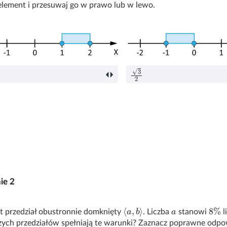
 element i przesuwaj go w prawo lub w lewo.
3
2
nie
2
⟨
a
,
b
⟩
a
8
%
t przedział obustronnie domknięty
. Liczba
stanowi
l
zych przedziałów spełniają te warunki? Zaznacz poprawne odpo