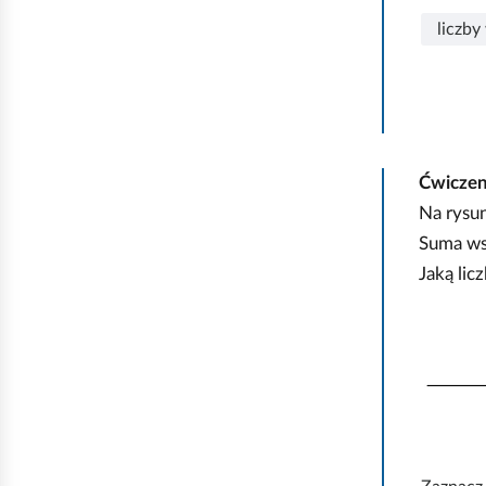
liczby
Ćwicze
Na rysun
Suma wsz
Jaką lic
K
l
i
k
n