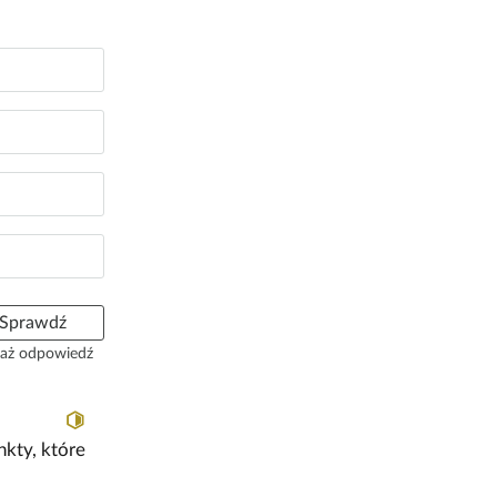
t
k
o
Sprawdź
aż odpowiedź
nkty, które