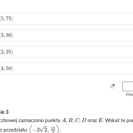
⟨
5
,
75
⟩
⟨
3
,
30
⟩
⟨
2
,
25
⟩
⟨
4
,
50
⟩
W
y
Pok
c
z
nie
3
y
A
B
C
D
E
ś
liczbowej zaznaczono punkty
,
,
,
oraz
. Wskaż te pu
ć
⟨
-
2
2
,
13
3
⟩
o przedziału:
.
w