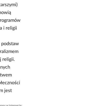
tarszymi)
anowią
 programów
 religii
h podstaw
uralizmem
eligii.
żnych
ństwem
ołeczności
m jest
ępny w internecie: