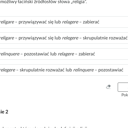
możliwy łaciński źródłosłów słowa „religia”.
religare
– przywiązywać się lub
relagere
– zabierać
religare
– przywiązywać się lub
relegere
– skrupulatnie rozważać
relinquere
– pozostawiać lub
relagere
– zabierać
relegere
– skrupulatnie rozważać lub
relinquere
– pozostawiać
W
y
Pok
c
z
nie
2
y
ś
ć