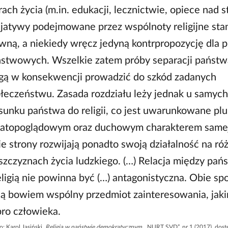
rach życia (m.in. edukacji, lecznictwie, opiece nad s
cjatywy podejmowane przez wspólnoty religijne st
wną, a niekiedy wręcz jedyną kontrpropozycję dla
stwowych. Wszelkie zatem próby separacji państwa i
ą w konsekwencji prowadzić do szkód zadanych
łeczeństwu. Zasada rozdziału leży jednak u samyc
sunku państwa do religii, co jest uwarunkowane pl
atopoglądowym oraz duchowym charakterem samej r
e strony rozwijają ponadto swoją działalność na ró
szczyznach życia ludzkiego. (…) Relacja między pa
eligią nie powinna być (…) antagonistyczna. Obie sp
ą bowiem wspólny przedmiot zainteresowania, jaki
ro człowieka.
o:
Karol Jasiński,
Religia w państwie demokratycznym
, „NURT SVD”, nr 1 (2017), dost