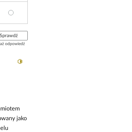
Sprawdź
aż odpowiedź
edmiotem
owany jako
ielu