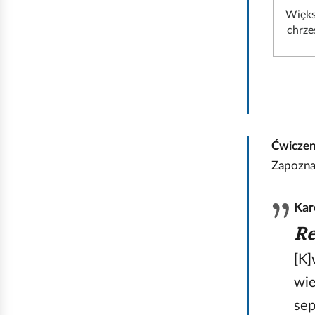
Więks
chrze
Ćwicze
Zapoznaj
Kar
Re
[K]
wie
sep