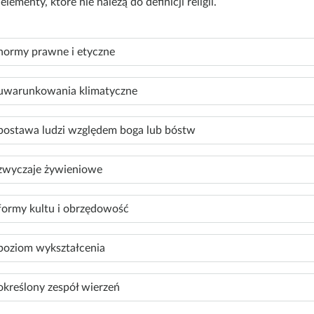
lementy, które nie należą do definicji religii.
w
s
z
normy prawne i etyczne
y
s
t
uwarunkowania klimatyczne
k
o
postawa ludzi względem boga lub bóstw
zwyczaje żywieniowe
formy kultu i obrzędowość
poziom wykształcenia
określony zespół wierzeń