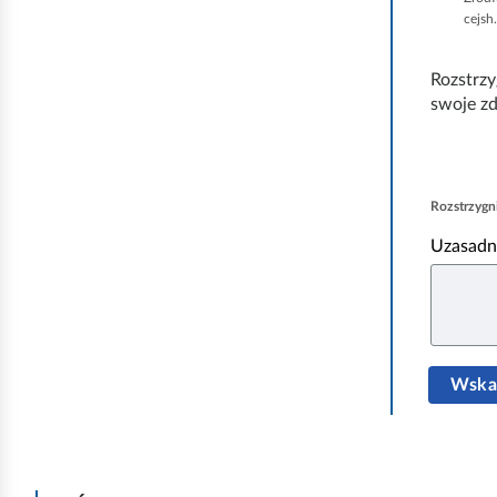
cejsh
Rozstrzy
swoje zd
Rozstrzygni
Uzasadni
Wskaz