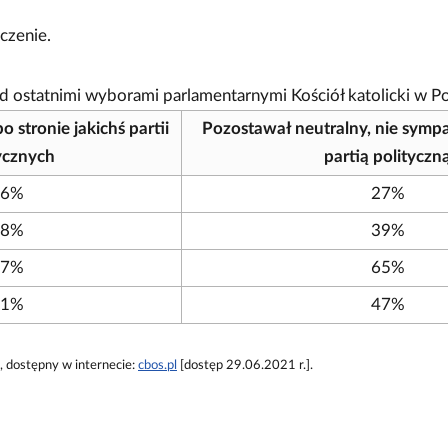
czenie.
zed ostatnimi wyborami parlamentarnymi Kościół katolicki w P
o stronie jakichś partii
Pozostawał neutralny, nie symp
ycznych
partią polityczn
66%
27%
48%
39%
27%
65%
21%
47%
, dostępny w internecie:
cbos.pl
[dostęp 29.06.2021 r.].