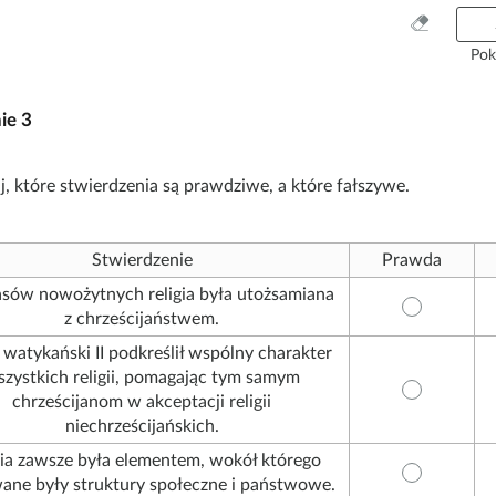
W
y
Pok
c
z
nie
3
y
ś
ć
, które stwierdzenia są prawdziwe, a które fałszywe.
w
s
z
Stwierdzenie
Prawda
y
s
sów nowożytnych religia była utożsamiana
t
z chrześcijaństwem.
k
watykański II podkreślił wspólny charakter
o
zystkich religii, pomagając tym samym
chrześcijanom w akceptacji religii
niechrześcijańskich.
gia zawsze była elementem, wokół którego
ne były struktury społeczne i państwowe.