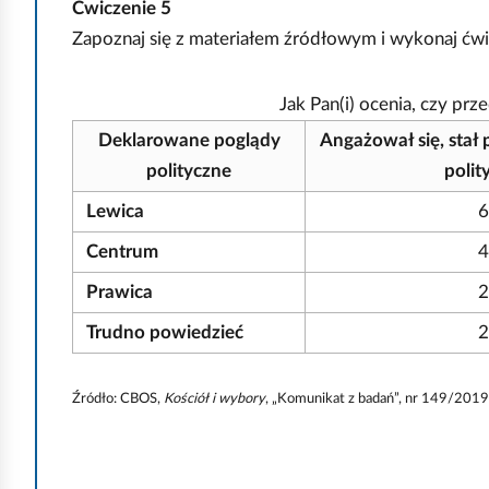
Ćwiczenie
5
Zapoznaj się z materiałem źródłowym i wykonaj ćwi
Jak Pan(i) ocenia, czy pr
Deklarowane poglądy
Angażował się, stał p
polityczne
polit
Lewica
Centrum
Prawica
Trudno powiedzieć
Źródło: CBOS,
Kościół i wybory
, „Komunikat z badań”, nr 149/2019
I
n
d