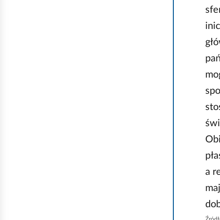
sfe
ini
głó
pań
mog
spo
sto
świ
Obi
pła
a r
maj
dob
Źródł