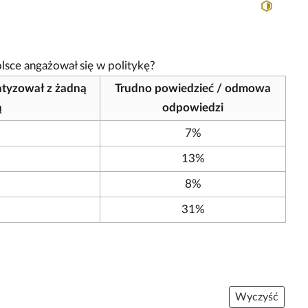
olsce angażował się w politykę?
atyzował z żadną
Trudno powiedzieć / odmowa
ą
odpowiedzi
7%
13%
8%
31%
Wyczyść