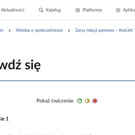
Aktualności
Katalog
Platforma
Aplika
um
Wiedza o społeczeństwie
Zarys relacji państwo – Kośció
wdź się
Pokaż ćwiczenia:
nie
1