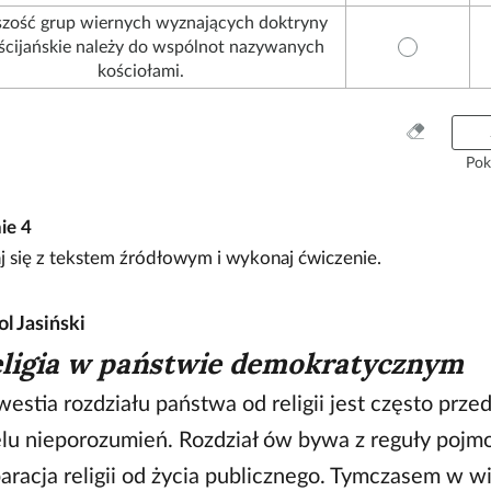
zość grup wiernych wyznających doktryny
ścijańskie należy do wspólnot nazywanych
kościołami.
W
y
Pok
c
z
nie
4
y
ś
 się z tekstem źródłowym i wykonaj ćwiczenie.
ć
w
ol Jasiński
s
z
ligia w państwie demokratycznym
y
s
westia rozdziału państwa od religii jest często prz
t
lu nieporozumień. Rozdział ów bywa z reguły pojm
k
o
aracja religii od życia publicznego. Tymczasem w w