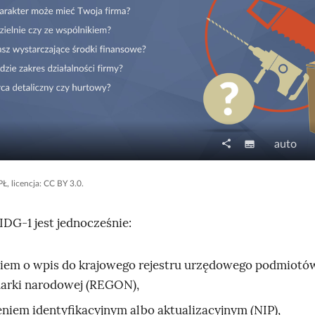
share
N
J
subtitles
auto
U
a
a
d
p
k
Ł, licencja: CC BY 3.0.
o
i
o
s
s
ś
DG‑1 jest jednocześnie:
t
y
ć
ę
o
p
iem o wpis do krajowego rejestru urzędowego podmiotó
d
n
arki narodowej (REGON),
t
i
eniem identyfikacyjnym albo aktualizacyjnym (NIP),
w