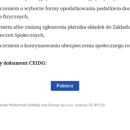
j
a
czeniem o wyborze formy opodatkowania podatkiem d
r
b fizycznych,
z
eniem albo zmianą zgłoszenia płatnika składek do Zakład
a
eczeń Społecznych,
n
i
czeniem o kontynuowaniu ubezpieczenia społecznego ro
a
y dokument CEIDG:
Pobierz
orski Politechniki Łódzkiej oraz Gromar Sp.z o.o., licencja: CC BY 3.0.