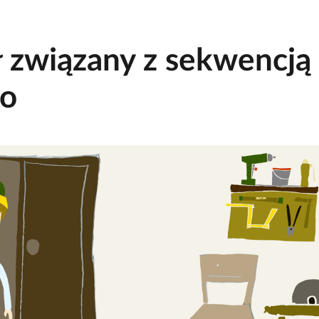
ł związany z sekwencją
o