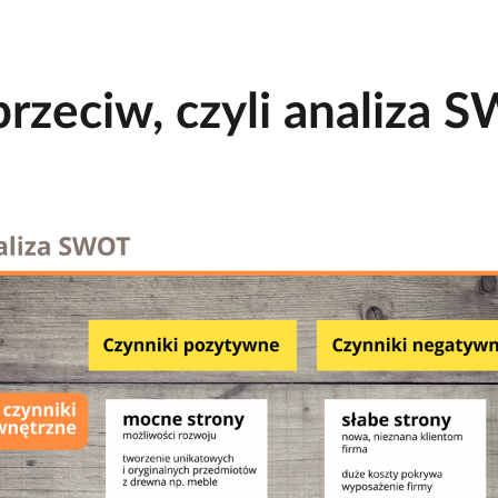
n
i
a
 przeciw, czyli analiza