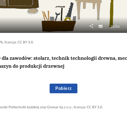
share
N
J
subtitles
auto
U
a
a
d
p
k
Ł, licencja: CC BY 3.0.
o
i
o
s
s
ś
dla zawodów: stolarz, technik technologii drewna, me
t
y
ć
aszyn do produkcji drzewnej
ę
o
p
d
n
t
i
Pobierz
w
j
a
r
orski Politechniki Łódzkiej oraz Gromar Sp.z o.o., licencja: CC BY 3.0.
z
a