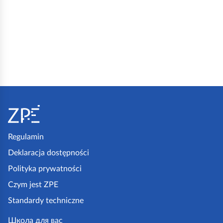
S
t
o
Regulamin
p
Deklaracja dostępności
k
Polityka prywatności
a
Czym jest ZPE
z
Standardy techniczne
p
Школа для вас