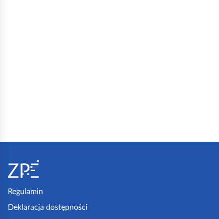
S
t
o
Regulamin
p
Deklaracja dostępności