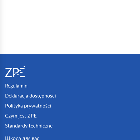
S
t
o
Regulamin
p
Deklaracja dostępności
k
Polityka prywatności
a
Czym jest ZPE
z
Standardy techniczne
p
Школа для вас