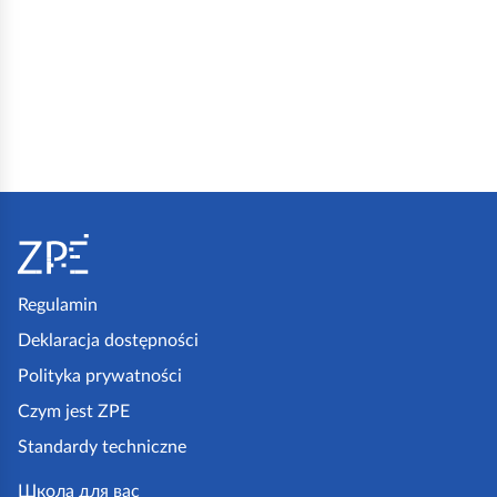
S
t
o
Regulamin
p
Deklaracja dostępności
k
Polityka prywatności
a
Czym jest ZPE
z
Standardy techniczne
p
Школа для вас