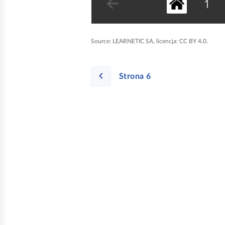
m
e
n
Source:
LEARNETIC SA, licencja: CC BY 4.0.
t
o
w
Strona 6
a
n
i
a
o
t
w
o
r
ó