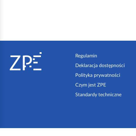
S
t
Regulamin
Deklaracja dostępności
o
Polityka prywatności
p
Czym jest ZPE
k
Standardy techniczne
a
z
p
e