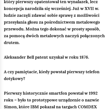
e
który pierwszy opatentował ten wynalazek, lecz
a
ś
koncepcja narodziła się wcześniej. Już w XVII w.
c
ludzie zaczęli zdawać sobie sprawę z możliwości
c
z
przesyłania głosu za pośrednictwem metalowego
y
i
t
przewodu. Można tego dokonać w prosty sposób,
n
za pomocą dwóch metalowych naczyń połączonych
i
drutem.
k
ó
Aleksander Bell patent uzyskał w roku 1876.
w
A czy pamiętacie, kiedy powstał pierwszy telefon
dotykowy?
Pierwszy historycznie smartfon powstał w 1992
roku – było to prototypowe urządzenie o nazwie
Simon, które IBM pokazał na targach COMDEX