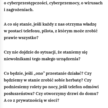
o cyberprzestępczości, cyberprzemocy, o wirusach
o
— Do funkcjonowania IoT niezbędna jest
i zagrożeniach.
l
komunikacja typu „Machine to Machine”.
Jest to
p
zdolność maszyn,
urządzeń i obiektów do
A co się stanie, jeśli każdy z nas otrzyma władzę
o
komunikowania się online z ludźmi i ze sobą
w postaci telefonu, pilota, z którym może zrobić
b
nawzajem.
Celem jest usprawnienie procesów
prawie wszystko?
i
zarządzania zasobami.
e
— Jakie korzyści daje technologia „Machine to
r
Czy nie dojdzie do sytuacji, że staniemy się
Machine”?
a
niewolnikami tego małego urządzenia?
n
— Między innymi zdalne zarządzanie i diagnostykę
i
Co będzie, jeśli „ono” przestanie działać? Czy
urządzeń.
Informacje otrzymywane są bez opóźnień,
a
będziemy w stanie zrobić sobie herbatę? Czy
w czasie rzeczywistym,
niezależnie od lokalizacji
p
podniesiemy rolety po nocy, jeśli telefon odmówi
urządzeń.
Usprawnia proces wymiany informacji.
l
posłuszeństwa? Czy otworzymy drzwi do domu?
Pozwala oszczędzić czas,
a także zwiększyć
i
efektywność działań przez automatykę zadań.
A co z prywatnością w sieci?
k