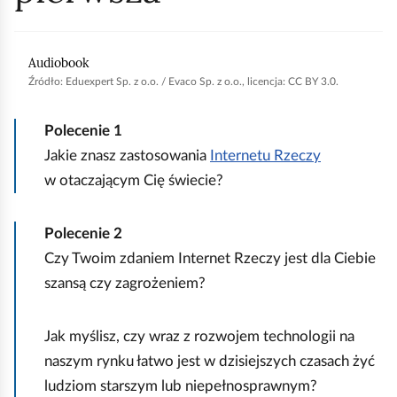
e
s
Materiał przedstawia rozmowę dziennikarki ze
Audiobook
i
specjalistą do spraw Internetu Rzeczy i jego wpływu
Źródło:
Eduexpert Sp. z o.o. / Evaco Sp. z o.o., licencja: CC BY 3.0.
ę
na życie codzienne.
s
— Witam wszystkich słuchaczy w kolejnym odcinku
Polecenie
1
t
programu.
Dziś porozmawiamy o Internecie Rzeczy.
Jakie znasz zastosowania
Internetu Rzeczy
r
W świecie informatycznym coraz częściej się o nim
w otaczającym Cię świecie?
z
mówi.
W skrócie nazywany jest IoT,
z angielskiego
a
Internet of Things.
Pierwszy raz tego terminu użył w
Polecenie
2
ł
1999 roku Kevin Ashton,
ekspert w dziedzinie
Czy Twoim zdaniem Internet Rzeczy jest dla Ciebie
k
innowacji cyfrowych.
Jest z nami specjalista do
szansą czy zagrożeniem?
a
spraw IoT,
proszę Pana,
czym właściwie jest ten
s
Internet Rzeczy?
Jak myślisz, czy wraz z rozwojem technologii na
k
— Internet Rzeczy to sieć połączonych ze sobą
naszym rynku łatwo jest w dzisiejszych czasach żyć
i
urządzeń.
Możliwy jest ciągły przepływ informacji i
ludziom starszym lub niepełnosprawnym?
e