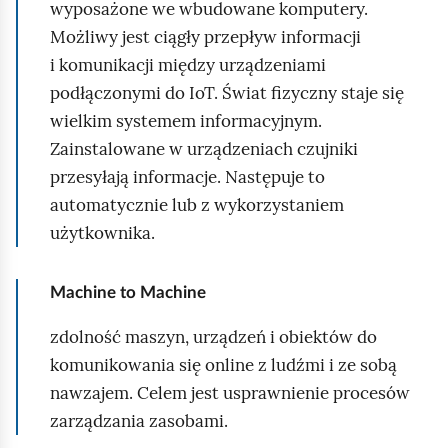
wyposażone we wbudowane komputery.
kiedy będzie tańsza taryfa za prąd.
Można
p
Możliwy jest ciągły przepływ informacji
wymieniać wiele takich przykładów…
i
i komunikacji między urządzeniami
s
— Jak widać,
nasz świat staje się coraz bardziej
podłączonymi do IoT. Świat fizyczny staje się
a
smart.
Pamiętajmy jednak o zdrowym rozsądku.
wielkim systemem informacyjnym.
n
Bardzo dziękuję Panu za rozmowę.
Zainstalowane w urządzeniach czujniki
i
przesyłają informacje. Następuje to
e
automatycznie lub z wykorzystaniem
p
użytkownika.
l
i
Machine to Machine
k
u
zdolność maszyn, urządzeń i obiektów do
z
komunikowania się online z ludźmi i ze sobą
a
nawzajem. Celem jest usprawnienie procesów
w
zarządzania zasobami.
i