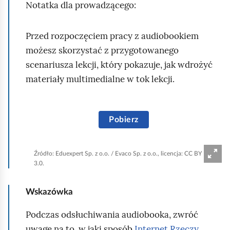
Notatka dla prowadzącego:
Przed rozpoczęciem pracy z audiobookiem
możesz skorzystać z przygotowanego
scenariusza lekcji, który pokazuje, jak wdrożyć
materiały multimedialne w tok lekcji.
W
Pobierz
p
r
Źródło:
Eduexpert Sp. z o.o. / Evaco Sp. z o.o., licencja: CC BY
3.0.
o
s
Wskazówka
t
o
Podczas odsłuchiwania audiobooka, zwróć
k
uwagę na to, w jaki sposób
Internet Rzeczy