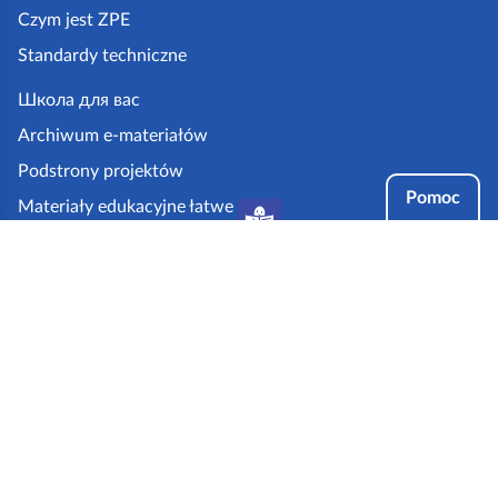
z
Czym jest ZPE
p
Standardy techniczne
e
.
Школа для вас
g
Archiwum e-materiałów
o
Podstrony projektów
v
Pomoc
Materiały edukacyjne łatwe
.
do czytania i zrozumienia
p
Tryby dostępności
l
Partnerzy: