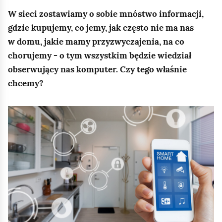
— Brzmi to bardzo obiecująco.
Czy może pan podać
u
W sieci zostawiamy o sobie mnóstwo informacji,
konkretne przykłady,
jak Internet Rzeczy może
)
gdzie kupujemy, co jemy, jak często nie ma nas
kształtować naszą codzienną rzeczywistość?
i
w domu, jakie mamy przyzwyczajenia, na co
— Z chęcią podam kilka przykładów.
chorujemy - o tym wszystkim będzie wiedział
n
obserwujący nas komputer. Czy tego właśnie
— Słuchacze na pewno nie mogą się doczekać.
Teraz
a
chcemy?
jednak czas na reklamę.
Wracamy po krótkiej
p
przerwie.
i
K
s
l
Rozdział 2
„
i
P
k
Świat smart, część
o
n
b
druga
i
i
j
e
,
r
Materiał przedstawia kontynuację rozmowy