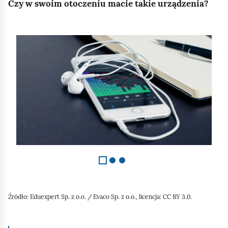
Czy w swoim otoczeniu macie takie urządzenia?
S
l
a
j
d
1
z
3
Źródło:
Eduexpert Sp. z o.o. / Evaco Sp. z o.o., licencja: CC BY 3.0.