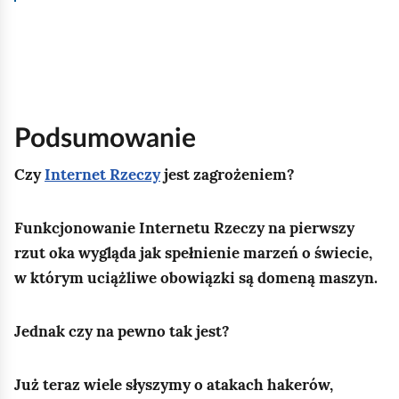
komunikacji między urządzeniami podłączonymi do
r
IoT.
Świat fizyczny staje się wielkim systemem
o
informacyjnym.
Zainstalowane w urządzeniach
w
czujniki przesyłają informacje.
Następuje to
a
automatycznie lub z wykorzystaniem użytkownika.
n
Musi on oczywiście mieć urządzenie sterujące,
np.
Podsumowanie
a
smartfon,
czy tablet.
w
Czy
Internet Rzeczy
jest zagrożeniem?
— A prościej?
Co nam może dać Internet rzeczy?
d
Funkcjonowanie Internetu Rzeczy na pierwszy
— Podstawowym celem IoT jest stworzenie np.
ó
rzut oka wygląda jak spełnienie marzeń o świecie,
inteligentnych miast,
transportu,
produktów,
ł
w którym uciążliwe obowiązki są domeną maszyn.
budynków,
systemów energetycznych,
systemów
(
zdrowia,
przestrzeni związanych z życiem
s
codziennym.
Jednak czy na pewno tak jest?
y
m
— Wiąże się z tym zapewne skomplikowana
Już teraz wiele słyszymy o atakach hakerów,
technologia?
b