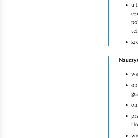
u 
cz
po
tc
kr
Nauczys
ws
op
ga
om
pr
i 
wy