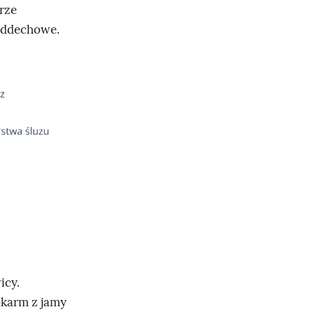
rze
 oddechowe.
icy.
okarm z jamy