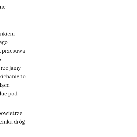
zne
onkiem
cego
ek przesuwa
o
rze jamy
kichanie to
iące
łuc pod
powietrze,
cinku dróg