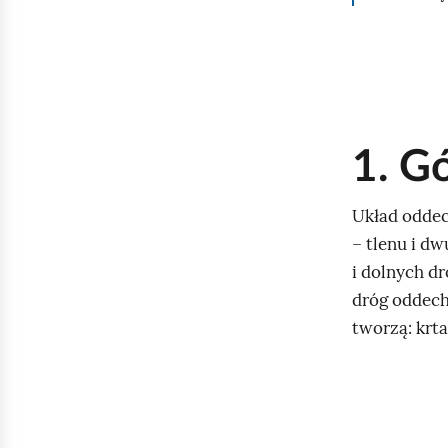
1. G
Układ oddec
– tlenu i d
i dolnych d
dróg oddech
tworzą: krta
K
l
i