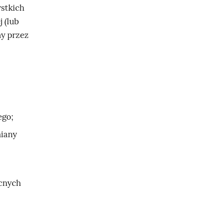
ystkich
j (lub
y przez
ego;
miany
cnych