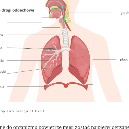
p. z o.o., licencja: CC BY 3.0.
 do organizmu powietrze musi zostać najpierw ogrzan