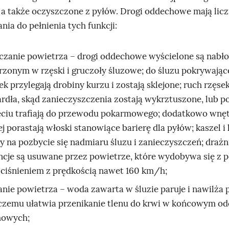
, a także oczyszczone z pyłów. Drogi oddechowe mają lic
ia do pełnienia tych funkcji:
czanie powietrza – drogi oddechowe wyścielone są nabł
rzonym w rzęski i gruczoły śluzowe; do śluzu pokrywają
k przylegają drobiny kurzu i zostają sklejone; ruch rzęs
ardła, skąd zanieczyszczenia zostają wykrztuszone, lub p
ęciu trafiają do przewodu pokarmowego; dodatkowo wnęt
 porastają włoski stanowiące barierę dla pyłów; kaszel i 
y na pozbycie się nadmiaru śluzu i zanieczyszczeń; drażn
ncje są usuwane przez powietrze, które wydobywa się z p
ciśnieniem z prędkością nawet 160 km/h;
anie powietrza – woda zawarta w śluzie paruje i nawilża 
 czemu ułatwia przenikanie tlenu do krwi w końcowym od
howych;