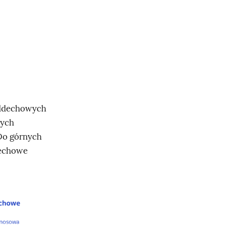
oddechowych
nych
Do górnych
dechowe