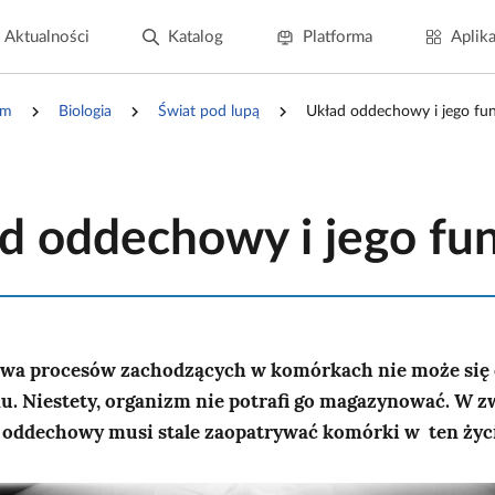
Aktualności
Katalog
Platforma
Aplika
um
Biologia
Świat pod lupą
Układ oddechowy i jego fun
d oddechowy i jego fu
owa procesów zachodzących w komórkach nie może się 
nu. Niestety, organizm nie potrafi go magazynować. W 
 oddechowy musi stale zaopatrywać komórki w ten życi