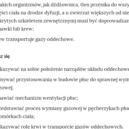
takich organizmów, jak dżdżownica, tlen przenika do wsz
ęści ciała na drodze dyfuzji, a u zwierzat większych od nie
krytych szkieletem zewnętrznym) musi być doprowadzan
hawki lub krew;
ew transportuje gazy oddechowe.
z się
kazywać na sobie położenie narządów układu oddechow
isywać przystosowania w budowie płuc do sprawnej wy
zowej;
awiać mechanizm wentylacji płuc;
zedstawiać proces wymiany gazowej w pęcherzykach płu
komórkach ciała;
kazywać rolę krwi w transporcie gazów oddechowych.