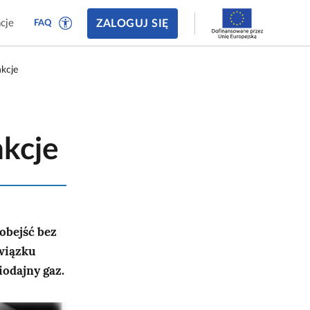
ZALOGUJ SIĘ
cje
FAQ
kcje
nkcje
obejść bez
związku
odajny gaz.