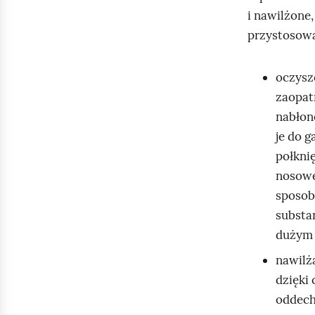
i nawilżone
ć
przystosowan
p
o
d
oczysz
g
zaopat
l
nabłone
ą
je do g
d
połkni
nosowej
sposob
substa
dużym 
nawilż
dzięki
oddec