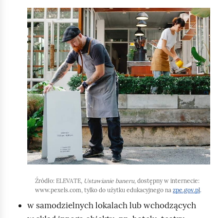
o
K
m
l
i
i
ć
k
p
n
o
i
d
j
g
,
l
a
ą
b
d
y
u
r
Źródło:
ELEVATE,
Ustawianie baneru
, dostępny w internecie:
u
www.pexels.com, tylko do użytku edukacyjnego na
zpe.gov.pl
.
c
w samodzielnych lokalach lub wchodzących