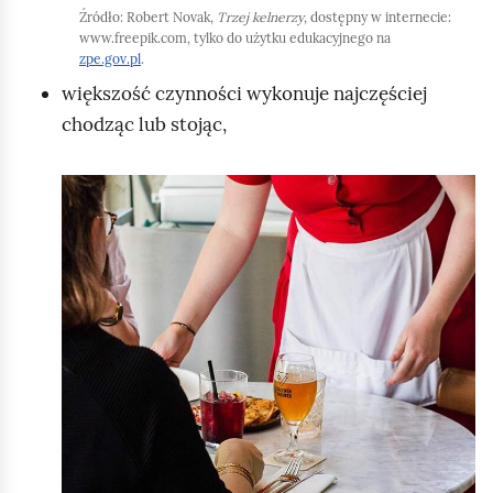
r
Źródło:
Robert Novak,
Trzej kelnerzy
, dostępny w internecie:
u
www.freepik.com, tylko do użytku edukacyjnego na
zpe.gov.pl
.
c
większość czynności wykonuje najczęściej
h
chodząc lub stojąc,
o
m
K
i
l
ć
i
p
k
o
n
d
i
g
j
l
,
ą
a
d
b