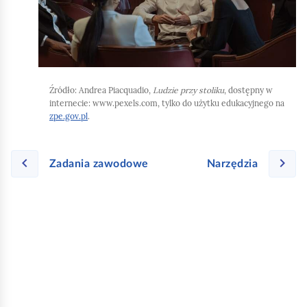
l
a
ą
b
d
y
u
r
Źródło:
Andrea Piacquadio,
Ludzie przy stoliku
, dostępny w
u
internecie: www.pexels.com, tylko do użytku edukacyjnego na
zpe.gov.pl
.
c
h
o
Zadania zawodowe
Narzędzia
m
i
ć
p
o
d
g