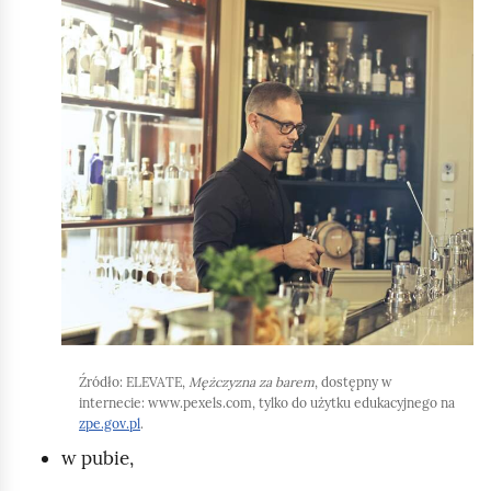
K
m
l
i
i
ć
k
p
n
o
i
d
j
g
,
l
a
ą
b
d
y
u
r
Źródło:
ELEVATE,
Mężczyzna za barem
, dostępny w
u
internecie: www.pexels.com, tylko do użytku edukacyjnego na
zpe.gov.pl
.
c
w pubie,
h