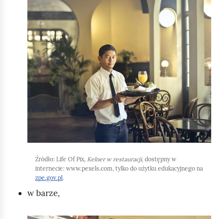
m
l
i
i
ć
k
p
n
o
i
d
j
g
,
l
a
ą
b
d
y
u
r
Źródło:
Life Of Pix,
Kelner w restauracji
, dostępny w
u
internecie: www.pexels.com, tylko do użytku edukacyjnego na
zpe.gov.pl
.
c
w barze,
h
o