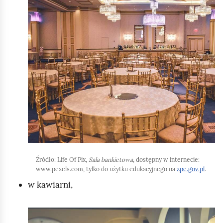
e
l
a
ś
i
c
k
c
z
n
y
i
t
i
n
j
i
,
k
a
ó
b
w
y
u
r
Źródło:
Life Of Pix,
Sala bankietowa
, dostępny w internecie:
u
www.pexels.com, tylko do użytku edukacyjnego na
zpe.gov.pl
.
c
w kawiarni,
h
o
K