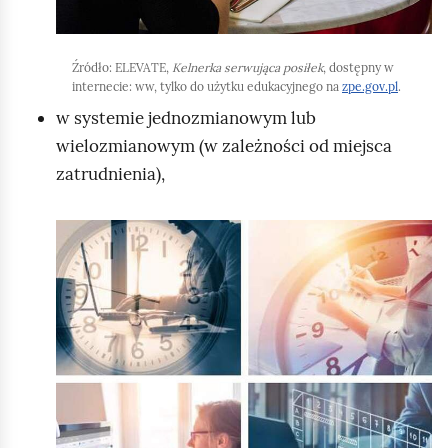
y
u
r
Źródło:
ELEVATE,
Kelnerka serwująca posiłek
, dostępny w
u
internecie: ww, tylko do użytku edukacyjnego na
zpe.gov.pl
.
c
w systemie jednozmianowym lub
h
wielozmianowym (w zależności od miejsca
o
zatrudnienia),
m
i
K
ć
l
p
i
o
k
d
n
g
i
l
j
ą
,