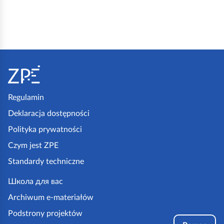
S
t
o
p
Regulamin
k
Deklaracja dostępności
a
Polityka prywatności
z
Czym jest ZPE
p
Standardy techniczne
e
.
Школа для вас
g
Archiwum e-materiałów
o
Podstrony projektów