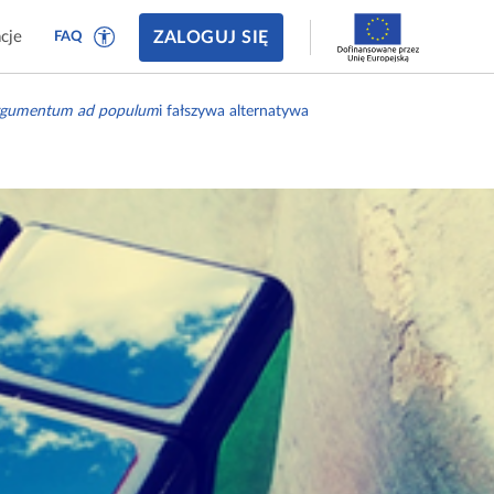
ZALOGUJ SIĘ
cje
FAQ
rgumentum ad populum
i fałszywa alternatywa