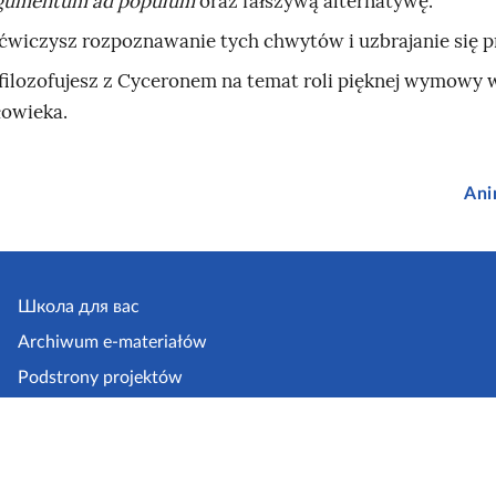
gumentum ad populum
oraz fałszywą alternatywę.
i
ćwiczysz rozpoznawanie tych chwytów i uzbrajanie się p
k
filozofujesz z Cyceronem na temat roli pięknej wymowy 
a
łowieka.
l
e
ż
Ani
ą
c
ą
n
Школа для вас
a
Archiwum e-materiałów
b
Podstrony projektów
e
Materiały edukacyjne
t
łatwe
o
do czytania i
n
zrozumienia