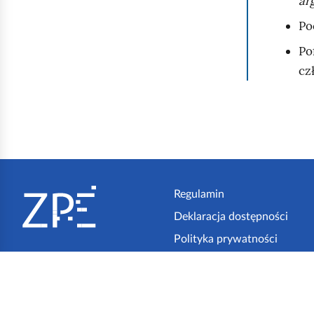
ar
Po
Po
cz
S
t
Regulamin
Deklaracja dostępności
o
Polityka prywatności
p
Czym jest ZPE
k
Standardy techniczne
a