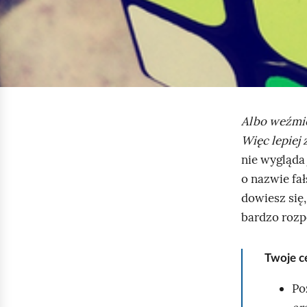
Albo weźmies
Więc lepiej 
nie wygląda
o nazwie fał
dowiesz się,
bardzo roz
Twoje c
Po