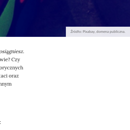
Źródło:
Pixabay
, domena publiczna.
osiągniesz.
ywie? Czy
torycznych
taci oraz
 innym
: