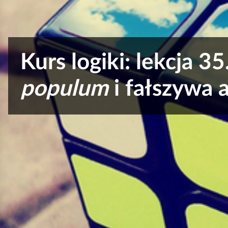
e
a
c
ś
z
c
y
Kurs logiki: lekcja 3
i
t
n
populum
i fałszywa 
i
k
ó
w