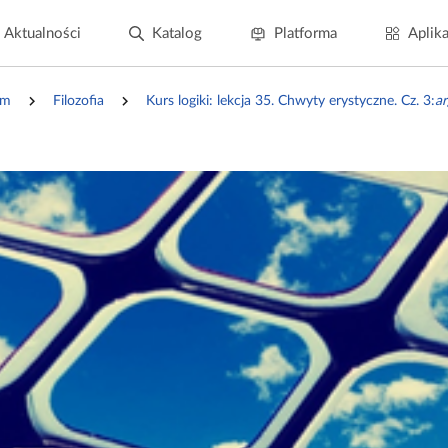
Aktualności
Katalog
Platforma
Aplika
um
Filozofia
Kurs logiki: lekcja 35. Chwyty erystyczne. Cz. 3:
a