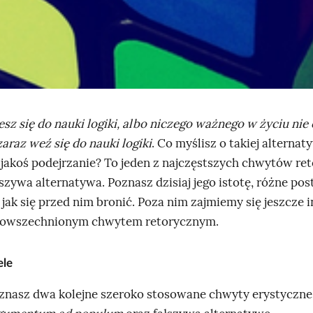
d
s
t
a
w
i
z się do nauki logiki, albo niczego ważnego w życiu nie 
a
zaraz weź się do nauki logiki
. Co myślisz o takiej alternat
k
 jakoś podejrzanie? To jeden z najczęstszych chwytów re
o
szywa alternatywa. Poznasz dzisiaj jego istotę, różne pos
s
 jak się przed nim bronić. Poza nim zajmiemy się jeszcze
t
powszechnionym chwytem retorycznym.
k
ę
ele
R
u
znasz dwa kolejne szeroko stosowane chwyty erystyczne
b