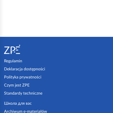
u
d
e
k
o
r
S
o
t
w
o
a
p
Regulamin
ł
k
Deklaracja dostępności
p
a
Polityka prywatności
r
z
Czym jest ZPE
z
p
o
Standardy techniczne
e
d
.
Школа для вас
o
g
Archiwum e-materiałów