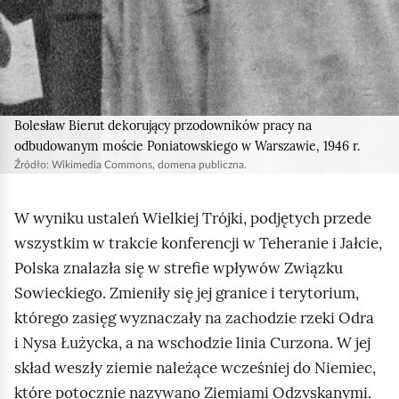
z
a
r
n
o
Bolesław Bierut dekorujący przodowników pracy na
-
odbudowanym moście Poniatowskiego w Warszawie, 1946 r.
b
Źródło:
Wikimedia Commons
, domena publiczna.
i
a
W wyniku ustaleń Wielkiej Trójki, podjętych przede
ł
wszystkim w trakcie konferencji w Teheranie i Jałcie,
a
Polska znalazła się w strefie wpływów Związku
p
Sowieckiego. Zmieniły się jej granice i terytorium,
r
którego zasięg wyznaczały na zachodzie rzeki Odra
z
i Nysa Łużycka, a na wschodzie linia Curzona. W jej
e
skład weszły ziemie należące wcześniej do Niemiec,
d
które potocznie nazywano Ziemiami Odzyskanymi.