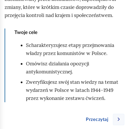
a
zmiany, które w krótkim czasie doprowadziły do
w
przejęcia kontroli nad krajem i społeczeństwem.
a
B
Twoje cele
i
e
Scharakteryzujesz etapy przejmowania
r
władzy przez komunistów w Polsce.
u
Omówisz działania opozycji
t
antykomunistycznej.
a
Zweryfikujesz swój stan wiedzy na temat
,
wydarzeń w Polsce w latach 1944–1949
k
przez wykonanie zestawu ćwiczeń.
t
ó
r
Przeczytaj
y