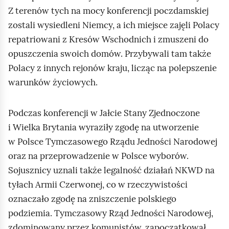
s
Z terenów tych na mocy konferencji poczdamskiej
t
zostali wysiedleni Niemcy, a ich miejsce zajęli Polacy
a
repatriowani z Kresów Wschodnich i zmuszeni do
w
opuszczenia swoich domów. Przybywali tam także
i
Polacy z innych rejonów kraju, licząc na polepszenie
a
warunków życiowych.
j
ą
Podczas konferencji w Jałcie Stany Zjednoczone
c
i Wielka Brytania wyraziły zgodę na utworzenie
a
w Polsce Tymczasowego Rządu Jedności Narodowej
B
oraz na przeprowadzenie w Polsce wyborów.
o
Sojusznicy uznali także legalność działań NKWD na
l
tyłach Armii Czerwonej, co w rzeczywistości
e
oznaczało zgodę na zniszczenie polskiego
s
podziemia. Tymczasowy Rząd Jedności Narodowej,
ł
zdominowany przez komunistów, zapoczątkował