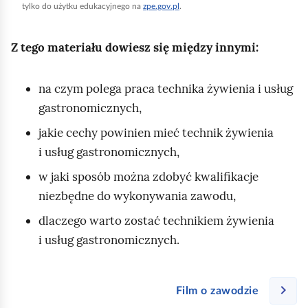
r
tylko do użytku edukacyjnego na
zpe.gov.pl
.
u
c
Z tego materiału dowiesz się między innymi:
h
o
na czym polega praca technika żywienia i usług
m
gastronomicznych,
i
jakie cechy powinien mieć technik żywienia
ć
i usług gastronomicznych,
p
w jaki sposób można zdobyć kwalifikacje
o
niezbędne do wykonywania zawodu,
d
g
dlaczego warto zostać technikiem żywienia
l
i usług gastronomicznych.
ą
d
Film o zawodzie