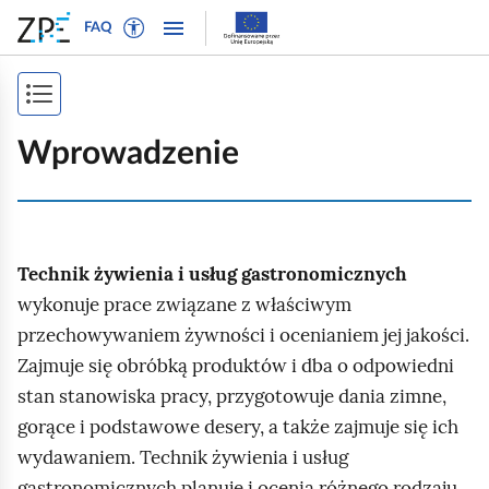
W
P
P
P
FAQ
ł
r
r
o
ą
z
z
k
c
e
e
P
a
z
j
j
ż
o
t
d
d
Wprowadzenie
n
r
ź
ź
k
a
y
d
d
a
w
b
o
o
i
ż
t
n
t
g
Technik żywienia i usług gastronomicznych
e
a
r
s
a
k
w
e
wykonuje prace związane z właściwym
p
c
s
i
ś
przechowywaniem żywności i ocenianiem jej jakości.
j
i
t
g
c
Zajmuje się obróbką produktów i dba o odpowiedni
ę
o
a
i
s
stan stanowiska pracy, przygotowuje dania zimne,
w
c
t
gorące i podstawowe desery, a także zajmuje się ich
y
j
r
wydawaniem. Technik żywienia i usług
d
i
l
gastronomicznych planuje i ocenia różnego rodzaju