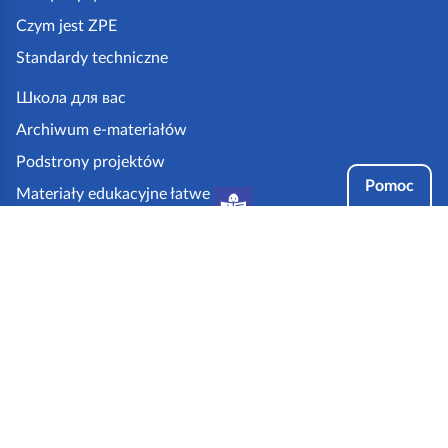
z
Czym jest ZPE
p
Standardy techniczne
e
.
Школа для вас
g
Archiwum e-materiałów
o
Podstrony projektów
v
Pomoc
Materiały edukacyjne łatwe
.
do czytania i zrozumienia
p
Tryby dostępności
l
Partnerzy: