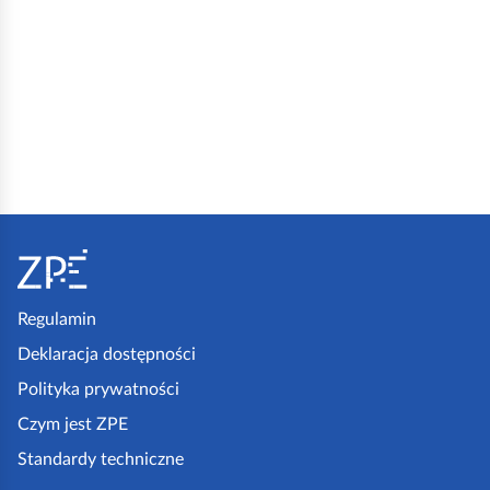
S
t
o
p
Regulamin
k
Deklaracja dostępności
a
Polityka prywatności
z
Czym jest ZPE
p
Standardy techniczne
e