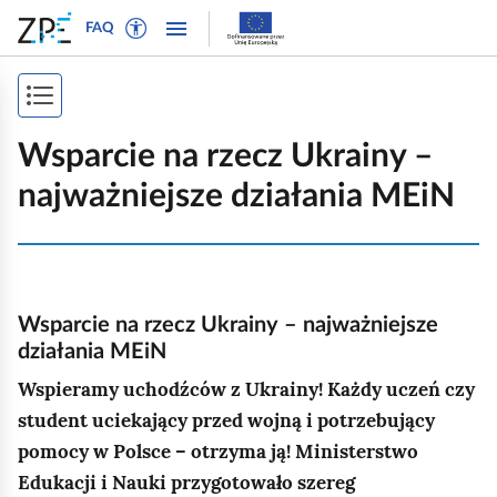
W
P
P
P
FAQ
ł
r
r
o
ą
z
z
k
c
e
e
P
a
z
j
j
ż
o
t
d
d
Wsparcie na rzecz Ukrainy –
n
r
ź
ź
k
a
najważniejsze działania MEiN
y
d
d
a
w
b
o
o
i
ż
t
n
t
g
e
a
r
s
a
k
w
e
p
c
Wsparcie na rzecz Ukrainy – najważniejsze
s
i
ś
j
działania MEiN
i
t
g
c
ę
o
a
i
Wspieramy uchodźców z Ukrainy! Każdy uczeń czy
s
w
c
student uciekający przed wojną i potrzebujący
t
y
j
pomocy w Polsce – otrzyma ją! Ministerstwo
r
d
i
Edukacji i Nauki przygotowało szereg
l