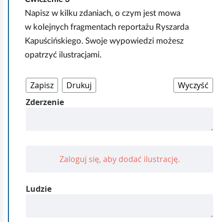
Napisz w kilku zdaniach, o czym jest mowa
w kolejnych fragmentach reportażu Ryszarda
Kapuścińskiego. Swoje wypowiedzi możesz
opatrzyć ilustracjami.
z
a
d
a
n
i
e
i
n
t