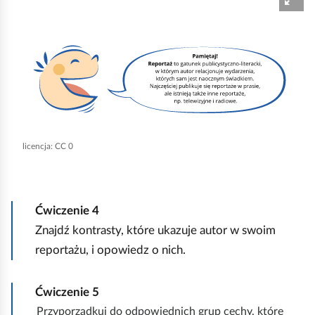
K
l
i
k
n
i
licencja: CC 0
j
,
a
Ćwiczenie
4
b
Znajdź kontrasty, które ukazuje autor w swoim
y
reportażu, i opowiedz o nich.
u
r
Ćwiczenie
5
u
Przyporządkuj do odpowiednich grup cechy, które