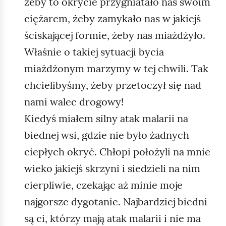
żeby to okrycie przygniatało nas swoim
ciężarem, żeby zamykało nas w jakiejś
ściskającej formie, żeby nas miażdżyło.
Właśnie o takiej sytuacji bycia
miażdżonym marzymy w tej chwili. Tak
chcielibyśmy, żeby przetoczył się nad
nami walec drogowy!
Kiedyś miałem silny atak malarii na
biednej wsi, gdzie nie było żadnych
ciepłych okryć. Chłopi położyli na mnie
wieko jakiejś skrzyni i siedzieli na nim
cierpliwie, czekając aż minie moje
najgorsze dygotanie. Najbardziej biedni
są ci, którzy mają atak malarii i nie ma