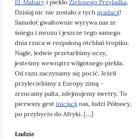
El‑Mahary
i piekło
Zielonego Przylądka
.
Dzisiaj nic nie zostało z tych
gradacji
!
Samolot gwałtownie wyrywa nas ze
śniegu i mrozu i jeszcze tego samego
dnia rzuca w rozpaloną otchłań tropiku.
Nagle, ledwie przetarliśmy oczy,
jesteśmy wewnątrz wilgotnego piekła.
Od razu zaczynamy się pocić. Jeżeli
przylecieliśmy z Europy zimą –
zrzucamy palta, zdejmujemy swetry. To
pierwszy gest
inicjacji
nas, ludzi Północy,
po przybyciu do Afryki. […]
Ludzie