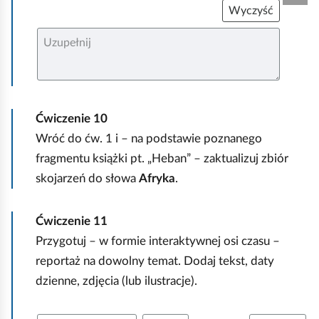
t
Wyczyść
y
U
w
z
u
n
p
e
e
ł
n
i
Ćwiczenie
10
j
Wróć do ćw. 1 i – na podstawie poznanego
fragmentu książki pt. „Heban” – zaktualizuj zbiór
skojarzeń do słowa
Afryka
.
Ćwiczenie
11
Przygotuj – w formie interaktywnej osi czasu –
reportaż na dowolny temat. Dodaj tekst, daty
dzienne, zdjęcia (lub ilustracje).