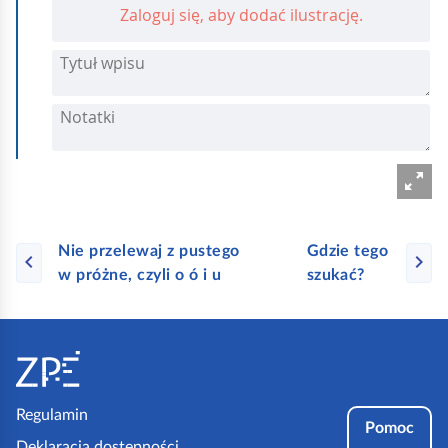
w
n
e
Nie przelewaj z pustego
Gdzie tego
w próżne, czyli o ó i u
szukać?
S
t
o
p
Regulamin
Pomoc
k
Deklaracja dostępności