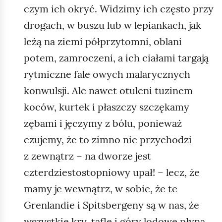
czym ich okryć. Widzimy ich często przy
drogach, w buszu lub w lepiankach, jak
leżą na ziemi półprzytomni, oblani
potem, zamroczeni, a ich ciałami targają
rytmiczne fale owych malarycznych
konwulsji. Ale nawet otuleni tuzinem
koców, kurtek i płaszczy szczękamy
zębami i jęczymy z bólu, ponieważ
czujemy, że to zimno nie przychodzi
z zewnątrz – na dworze jest
czterdziestostopniowy upał! – lecz, że
mamy je wewnątrz, w sobie, że te
Grenlandie i Spitsbergeny są w nas, że
wszystkie kry, tafle i góry lodowe płyną