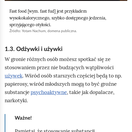
u
Fast food
[wym. fast fud] jest przykładem
r
wysokokalorycznego, szybko dostępnego jedzenia,
u
sprzyjającego otyłości.
c
Źródło:
Yotam Nachum
, domena publiczna.
h
o
1.3. Odżywki i używki
m
W gronie różnych osób możesz spotkać się ze
i
stosowaniem przez nie budzących wątpliwości
ć
używek
. Wśród osób starszych częściej będą to np.
p
papierosy, wśród młodszych mogą to być groźne
o
substancje
psychoaktywne
, takie jak dopalacze,
d
narkotyki.
g
l
Ważne!
ą
d
Pamiętaj, że stosowanie substancji