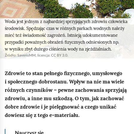
d
s
t
Woda jest jednym z najbardziej sprzyjających zdrowiu człowieka
a
środowisk. Spędzając czas w różnych parkach wodnych należy
w
mieć też świadomość zagrożeń. Istnieją udokumentowane
przypadki poważnych obrażeń fizycznych odniesionych np.
i
w wyniku zbyt dużego ciśnienia wody na zjeżdżalniach.
a
Źródło:
SaverioMM
, licencja: CC BY 3.0.
o
ś
Zdrowie to stan pełnego fizycznego, umysłowego
r
i społecznego dobrostanu. Wpływ na nie ma wiele
o
różnych czynników – pewne zachowania sprzyjają
d
zdrowiu, a inne mu szkodzą. O tym, jak zachować
e
dobre zdrowie i je pielęgnować a czego unikać
k
dowiesz się z tego e‑materiału.
w
y
Nauczysz się