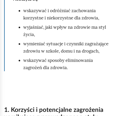
p
o
wskazywać i odróżniać zachowania
c
korzystne i niekorzystne dla zdrowia,
z
wyjaśniać, jaki wpływ na zdrowie ma styl
y
życia,
n
wymieniać sytuacje i czynniki zagrażające
k
zdrowiu w szkole, domu i na drogach,
o
w
wskazywać sposoby eliminowania
y
zagrożeń dla zdrowia.
z
p
a
r
1. Korzyści i potencjalne zagrożenia
k