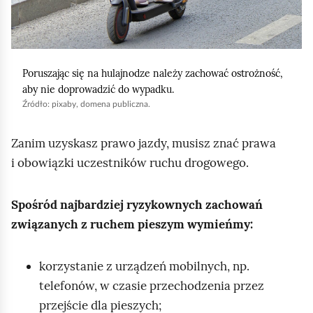
o
m
d
i
k
ć
ó
p
Poruszając się na hulajnodze należy zachować ostrożność,
w
o
aby nie doprowadzić do wypadku.
d
d
Źródło:
pixaby
, domena publiczna.
o
g
p
l
Zanim uzyskasz prawo jazdy, musisz znać prawa
i
ą
i obowiązki uczestników ruchu drogowego.
n
d
g
Spośród najbardziej ryzykownych zachowań
u
związanych z ruchem pieszym wymieńmy:
j
ą
korzystanie z urządzeń mobilnych, np.
c
telefonów, w czasie przechodzenia przez
y
przejście dla pieszych;