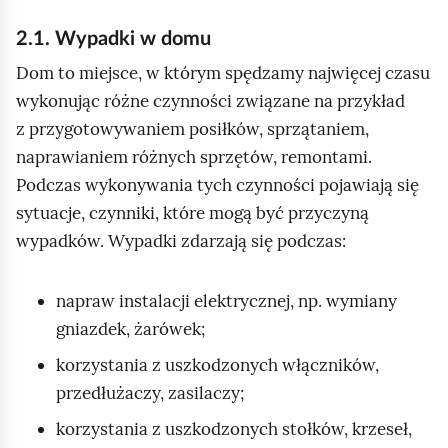
a
k
2.1. Wypadki w domu
:
Dom to miejsce, w którym spędzamy najwięcej czasu
o
wykonując różne czynności związane na przykład
d
z przygotowywaniem posiłków, sprzątaniem,
ż
naprawianiem różnych sprzętów, remontami.
y
Podczas wykonywania tych czynności pojawiają się
w
sytuacje, czynniki, które mogą być przyczyną
i
wypadków. Wypadki zdarzają się podczas:
a
n
napraw instalacji elektrycznej, np. wymiany
i
gniazdek, żarówek;
e
korzystania z uszkodzonych włączników,
,
przedłużaczy, zasilaczy;
p
l
korzystania z uszkodzonych stołków, krzeseł,