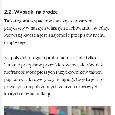
r
p
u
o
2.2. Wypadki na drodze
c
j
Ta kategoria wypadków ma często pośrednie
h
ó
przyczyny w naszym własnym zachowaniu i wiedzy.
o
w
Pierwszą kwestią jest znajomość przepisów ruchu
m
c
drogowego.
i
z
ć
y
Na polskich drogach problemem jest nie tylko
p
b
łamanie przepisów przez kierowców, ale również
o
a
niefrasobliwość pieszych i użytkowników takich
d
t
pojazdów, jak rowery czy hulajnogi. Często jest to
g
o
przyczyną niepotrzebnych zdarzeń drogowych,
l
n
których można uniknąć.
ą
ó
d
w
e
K