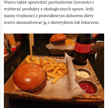
Warto także sprawdzić pochodzenie żywności i
wybierać produkty z ekologicznych upraw. Jeśli
mamy trudności z prawidłowym doborem diety
warto skonsultować ją z dietetykiem lub lekarzem.
K
l
i
k
n
i
j
,
a
b
y