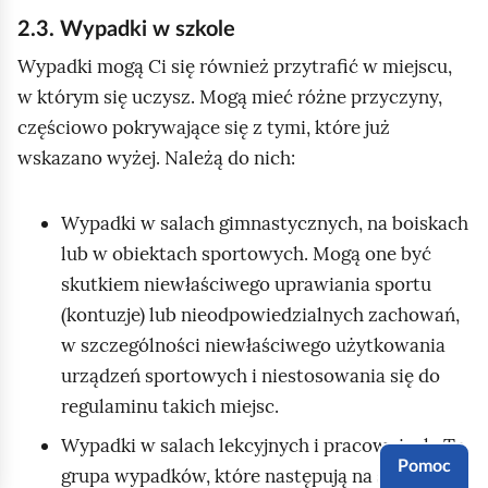
o
2.3. Wypadki w szkole
s
Wypadki mogą Ci się również przytrafić w miejscu,
ó
w którym się uczysz. Mogą mieć różne przyczyny,
w
częściowo pokrywające się z tymi, które już
,
wskazano wyżej. Należą do nich:
a
k
t
Wypadki w salach gimnastycznych, na boiskach
y
lub w obiektach sportowych. Mogą one być
w
skutkiem niewłaściwego uprawiania sportu
n
(kontuzje) lub nieodpowiedzialnych zachowań,
o
w szczególności niewłaściwego użytkowania
ś
urządzeń sportowych i niestosowania się do
ć
regulaminu takich miejsc.
f
Wypadki w salach lekcyjnych i pracowniach. To
i
Pomoc
grupa wypadków, które następują na skutek