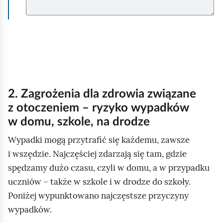
y
p
e
c
ł
z
n
i
ą
j
c
y
c
2. Zagrożenia dla zdrowia związane
h
z otoczeniem – ryzyko wypadków
z
w domu, szkole, na drodze
d
Wypadki mogą przytrafić się każdemu, zawsze
r
i wszędzie. Najczęściej zdarzają się tam, gdzie
o
spędzamy dużo czasu, czyli w domu, a w przypadku
w
uczniów – także w szkole i w drodze do szkoły.
i
Poniżej wypunktowano najczęstsze przyczyny
a
wypadków.
j