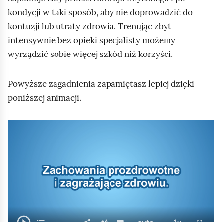
kondycji w taki sposób, aby nie doprowadzić do
kontuzji lub utraty zdrowia. Trenując zbyt
intensywnie bez opieki specjalisty możemy
wyrządzić sobie więcej szkód niż korzyści.
Powyższe zagadnienia zapamiętasz lepiej dzięki
poniższej animacji.
W
a
n
i
m
a
O
P