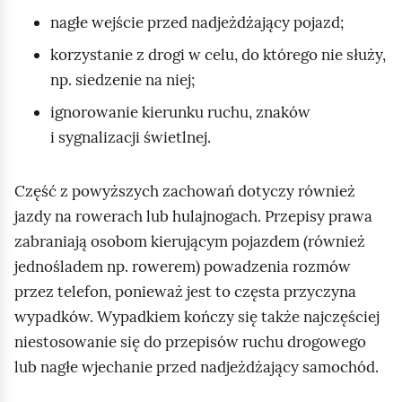
c
nagłe wejście przed nadjeżdżający pojazd;
h
korzystanie z drogi w celu, do którego nie służy,
,
np. siedzenie na niej;
p
a
ignorowanie kierunku ruchu, znaków
l
i sygnalizacji świetlnej.
e
n
Część z powyższych zachowań dotyczy również
i
jazdy na rowerach lub hulajnogach. Przepisy prawa
e
zabraniają osobom kierującym pojazdem (również
p
jednośladem np. rowerem) powadzenia rozmów
a
przez telefon, ponieważ jest to częsta przyczyna
p
wypadków. Wypadkiem kończy się także najczęściej
i
niestosowanie się do przepisów ruchu drogowego
e
lub nagłe wjechanie przed nadjeżdżający samochód.
r