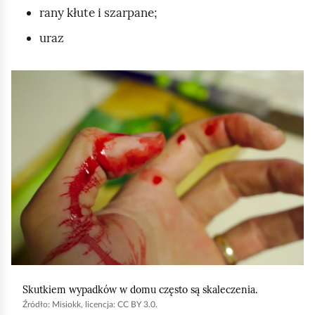
k
rany kłute i szarpane;
o
ó
uraz
d
w
g
,
l
K
s
ą
l
t
d
i
o
k
s
n
o
i
w
j
a
,
n
a
i
b
e
y
n
Skutkiem wypadków w domu często są skaleczenia.
u
a
Źródło:
Misiokk, licencja: CC BY 3.0.