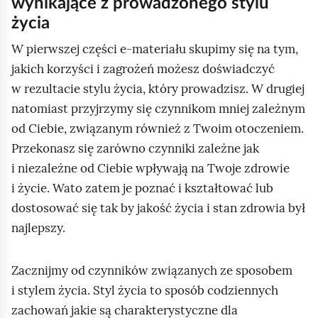
wynikające z prowadzonego stylu
i
życia
e
m
W pierwszej części e‑materiału skupimy się na tym,
w
jakich korzyści i zagrożeń możesz doświadczyć
o
w rezultacie stylu życia, który prowadzisz. W drugiej
d
natomiast przyjrzymy się czynnikom mniej zależnym
n
od Ciebie, związanym również z Twoim otoczeniem.
y
Przekonasz się zarówno czynniki zależne jak
m
i niezależne od Ciebie wpływają na Twoje zdrowie
i
i życie. Wato zatem je poznać i kształtować lub
dostosować się tak by jakość życia i stan zdrowia był
b
najlepszy.
a
s
Zacznijmy od czynników związanych ze sposobem
e
i stylem życia. Styl życia to sposób codziennych
n
zachowań jakie są charakterystyczne dla