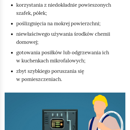
a
korzystania z niedokładnie powieszonych
n
szafek, półek;
o
poślizgnięcia na mokrej powierzchni;
w
niewłaściwego używania środków chemii
a
domowej;
n
i
gotowania posiłków lub odgrzewania ich
e
w kuchenkach mikrofalowych;
s
zbyt szybkiego poruszania się
w
w pomieszczeniach.
o
i
K
c
l
h
i
c
k
o
n