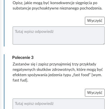
i
Opisz, jakie mogą być konsekwencje sięgnięcia po
a
a
c
substancje psychoaktywne nieznanego pochodzenia.
h
Wyczyść
e
l
U
z
e
u
p
m
e
ł
e
n
n
i
Polecenie
3
j
t
Zastanów się i zapisz przynajmniej trzy przykłady
a
negatywnych skutków zdrowotnych, które mogą być
efektem spożywania jedzenia typu „
fast food
” [wym.
c
fast fud].
h
d
Wyczyść
o
U
t
z
u