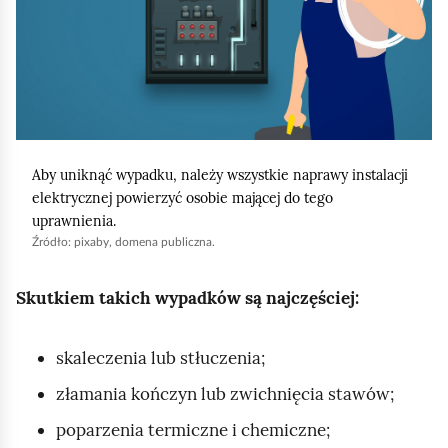
d
i
z
j
i
,
e
a
n
b
n
y
y
Aby uniknąć wypadku, należy wszystkie naprawy instalacji
u
elektrycznej powierzyć osobie mającej do tego
c
r
uprawnienia.
h
Źródło:
pixaby
, domena publiczna.
u
o
c
b
Skutkiem takich wypadków są najczęściej:
h
o
o
w
skaleczenia lub stłuczenia;
m
i
i
złamania kończyn lub zwichnięcia stawów;
ą
ć
z
poparzenia termiczne i chemiczne;
p