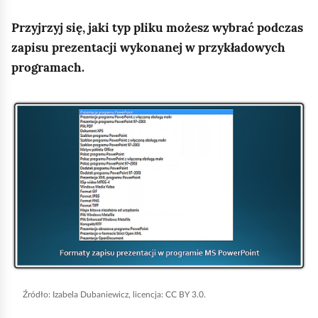
e
a
ś
Przyjrzyj się, jaki typ pliku możesz wybrać podczas
c
c
zapisu prezentacji wykonanej w przykładowych
z
y
programach.
i
t
n
K
i
l
k
i
ó
w
k
n
i
j
,
a
b
Źródło:
Izabela Dubaniewicz, licencja: CC BY 3.0.
y