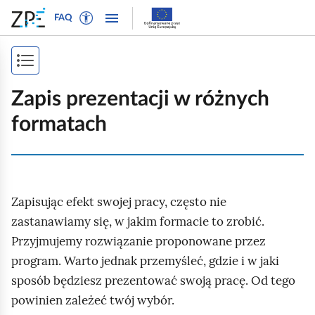
W
P
P
P
FAQ
ł
r
r
o
ą
z
z
k
c
e
e
P
a
z
j
j
ż
o
t
d
d
Zapis prezentacji w różnych
n
r
ź
ź
k
a
formatach
y
d
d
a
w
b
o
o
i
ż
t
n
t
g
e
a
r
s
a
k
w
e
Zapisując efekt swojej pracy, często nie
p
c
s
i
ś
j
zastanawiamy się, w jakim formacie to zrobić.
i
t
g
c
ę
Przyjmujemy rozwiązanie proponowane przez
o
a
i
s
program. Warto jednak przemyśleć, gdzie i w jaki
w
c
t
y
j
sposób będziesz prezentować swoją pracę. Od tego
r
d
i
powinien zależeć twój wybór.
l