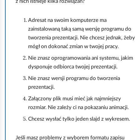
z nich istnieje kilka rozwiązań?
o
m
Adresat na swoim komputerze ma
i
zainstalowaną taką samą wersję programu do
ć
tworzenia prezentacji. Nie chcesz jednak, żeby
p
mógł on dokonać zmian w twojej pracy.
o
Nie znasz oprogramowania ani systemu, jakim
d
dysponuje odbiorca twojej prezentacji.
g
l
Nie znasz wersji programu do tworzenia
ą
prezentacji.
d
Załączony plik musi mieć jak najmniejszy
rozmiar. Nie zależy ci na pokazaniu animacji.
Chcesz wysłać tylko jeden slajd z wykresem.
Jeśli masz problemy z wyborem formatu zapisu