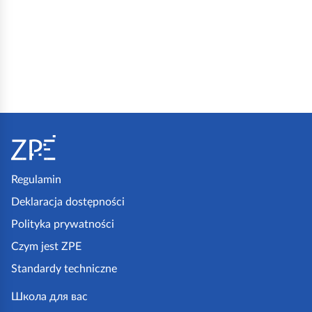
S
t
o
p
Regulamin
k
Deklaracja dostępności
a
Polityka prywatności
z
Czym jest ZPE
p
Standardy techniczne
e
.
Школа для вас