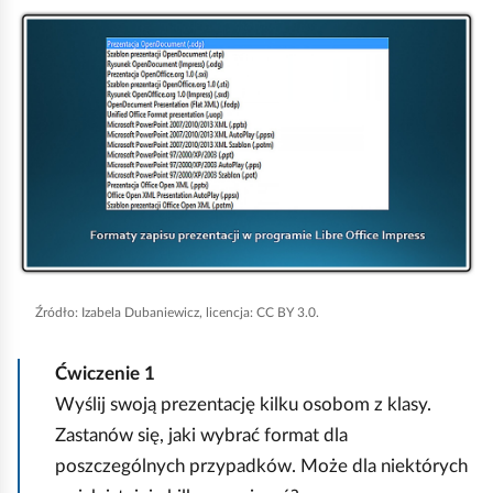
u
K
r
l
u
i
c
k
h
n
o
i
m
j
i
,
ć
a
p
b
Źródło:
Izabela Dubaniewicz, licencja: CC BY 3.0.
o
y
d
u
Ćwiczenie
1
g
r
Wyślij swoją prezentację kilku osobom z klasy.
l
u
Zastanów się, jaki wybrać format dla
ą
c
poszczególnych przypadków. Może dla niektórych
d
h