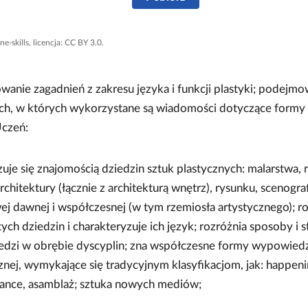
ne-skills, licencja: CC BY 3.0.
wanie zagadnień z zakresu języka i funkcji plastyki; podejmo
ch, w których wykorzystane są wiadomości dotyczące formy i
Uczeń:
uje się znajomością dziedzin sztuk plastycznych: malarstwa, 
 architektury (łącznie z architekturą wnętrz), rysunku, scenografi
j dawnej i współczesnej (w tym rzemiosła artystycznego); r
tych dziedzin i charakteryzuje ich język; rozróżnia sposoby i s
dzi w obrębie dyscyplin; zna współczesne formy wypowiedz
znej, wymykające się tradycyjnym klasyfikacjom, jak: happeni
ance, asamblaż; sztuka nowych mediów;