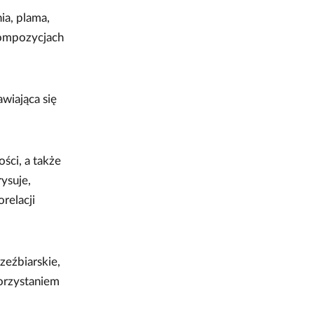
ia, plama,
kompozycjach
wiająca się
ści, a także
rysuje,
relacji
zeźbiarskie,
orzystaniem