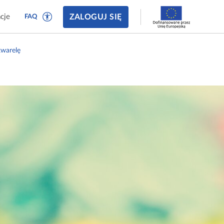
ZALOGUJ SIĘ
cje
FAQ
kwarelę