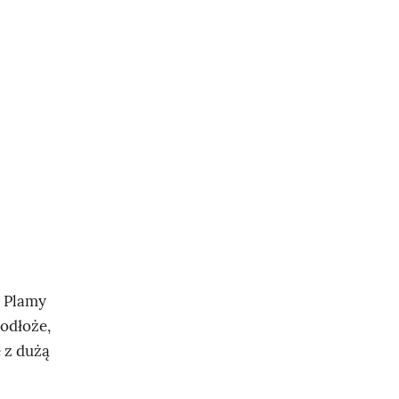
. Plamy
podłoże,
 z dużą