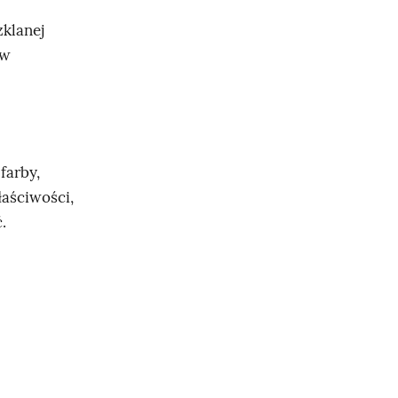
zklanej
ów
farby,
łaściwości,
.