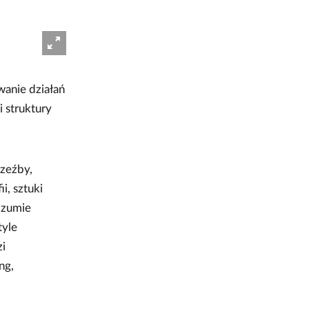
wanie działań
 struktury
rzeźby,
i, sztuki
ozumie
tyle
i
ng,