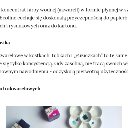
 koncentrat farby wodnej (akwareli) w formie płynnej w s
 Ecoline cechuje się doskonałą przyczepnością do papier
h i rysunkowych oraz do kartonu.
stka
kwarelowe w kostkach, tubkach i „guziczkach” to te same 
e się tylko konsystencją. Gdy zaschną, nie tracą swoich w
nownym nawodnieniu - odzyskują pierwotną użyteczność
farb akwarelowych