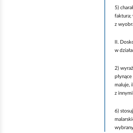
u
5) chara
z
faktura;
n
z wyobra
a
j
II. Dosk
d
w działa
u
j
e
2) wyraż
s
płynące 
i
maluje, 
ę
z innymi
n
a
6) stosu
p
malarsk
i
wybrany