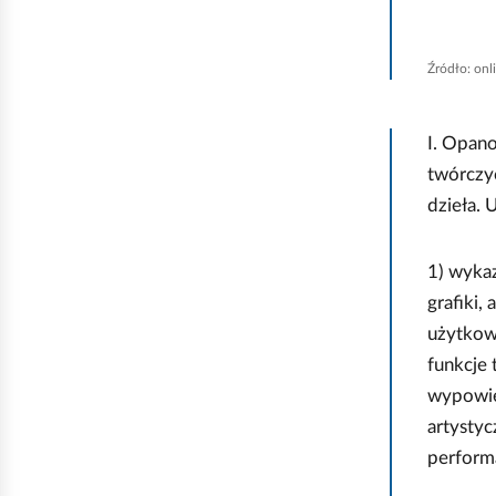
p
r
Źródło:
onli
o
s
I. Opano
t
twórczy
o
dzieła. 
k
ą
1) wykaz
t
grafiki,
n
użytkowe
y
funkcje 
m
wypowie
p
artystyc
o
perform
l