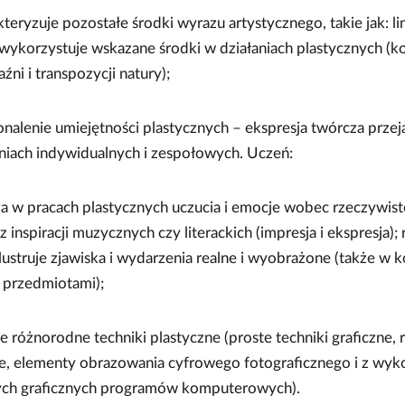
kteryzuje pozostałe środki wyrazu artystycznego, takie jak: lin
 wykorzystuje wskazane środki w działaniach plastycznych (
źni i transpozycji natury);
onalenie umiejętności plastycznych – ekspresja twórcza przeja
niach indywidualnych i zespołowych. Uczeń:
a w pracach plastycznych uczucia i emocje wobec rzeczywisto
z inspiracji muzycznych czy literackich (impresja i ekspresja); 
ilustruje zjawiska i wydarzenia realne i wyobrażone (także w ko
 przedmiotami);
je różnorodne techniki plastyczne (proste techniki graficzne, r
ie, elementy obrazowania cyfrowego fotograficznego i z wyk
ch graficznych programów komputerowych).